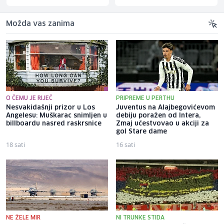
Možda vas zanima
O ČEMU JE RIJEČ
PRIPREME U PERTHU
Nesvakidašnji prizor u Los
Juventus na Alajbegovićevom
Angelesu: Muškarac snimljen u
debiju poražen od Intera,
billboardu nasred raskrsnice
Zmaj učestvovao u akciji za
gol Stare dame
18 sati
16 sati
NE ŽELE MIR
NI TRUNKE STIDA