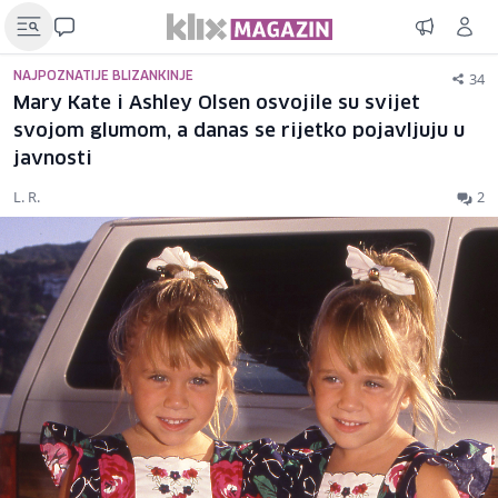
34
NAJPOZNATIJE BLIZANKINJE
Mary Kate i Ashley Olsen osvojile su svijet
svojom glumom, a danas se rijetko pojavljuju u
javnosti
L. R.
2