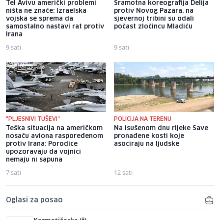
Tel Avivu američki problemi
Sramotna koreografija Delija
ništa ne znače: Izraelska
protiv Novog Pazara, na
vojska se sprema da
sjevernoj tribini su odali
samostalno nastavi rat protiv
počast zločincu Mladiću
Irana
9 sati
9 sati
"PLJESNIVI TUŠEVI"
POLICIJA NA TERENU
Teška situacija na američkom
Na isušenom dnu rijeke Save
nosaču aviona raspoređenom
pronađene kosti koje
protiv Irana: Porodice
asociraju na ljudske
upozoravaju da vojnici
nemaju ni sapuna
7 sati
12 sati
Oglasi za posao
Kozmetičarka (ž)