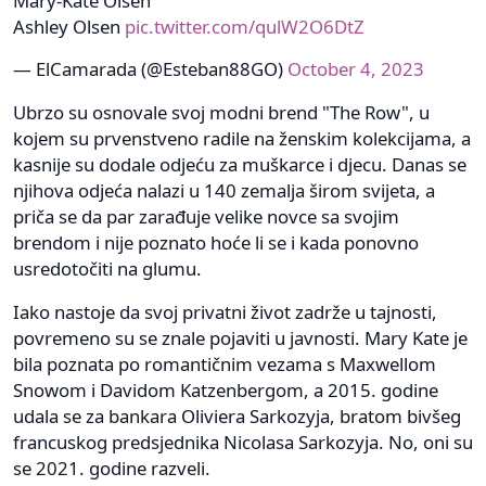
Mary-Kate Olsen
Ashley Olsen
pic.twitter.com/qulW2O6DtZ
— ElCamarada (@Esteban88GO)
October 4, 2023
Ubrzo su osnovale svoj modni brend "The Row", u
kojem su prvenstveno radile na ženskim kolekcijama, a
kasnije su dodale odjeću za muškarce i djecu. Danas se
njihova odjeća nalazi u 140 zemalja širom svijeta, a
priča se da par zarađuje velike novce sa svojim
brendom i nije poznato hoće li se i kada ponovno
usredotočiti na glumu.
Iako nastoje da svoj privatni život zadrže u tajnosti,
povremeno su se znale pojaviti u javnosti. Mary Kate je
bila poznata po romantičnim vezama s Maxwellom
Snowom i Davidom Katzenbergom, a 2015. godine
udala se za bankara Oliviera Sarkozyja, bratom bivšeg
francuskog predsjednika Nicolasa Sarkozyja. No, oni su
se 2021. godine razveli.