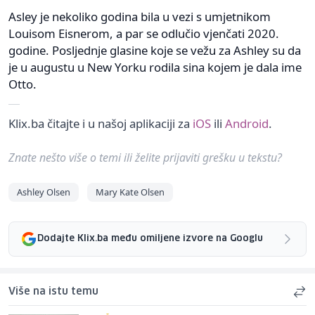
Asley je nekoliko godina bila u vezi s umjetnikom
Louisom Eisnerom, a par se odlučio vjenčati 2020.
godine. Posljednje glasine koje se vežu za Ashley su da
je u augustu u New Yorku rodila sina kojem je dala ime
Otto.
Klix.ba čitajte i u našoj aplikaciji za
iOS
ili
Android
.
Znate nešto više o temi ili želite prijaviti grešku u tekstu?
Ashley Olsen
Mary Kate Olsen
Dodajte Klix.ba među omiljene izvore na Googlu
Više na istu temu