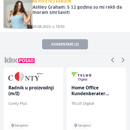
NA POČETKU KARIJERE
Ashley Graham: S 12 godina su mi rekli da
moram smršaviti
26.08.2023. u 18:50
KOMENTARI (2)
Radnik u proizvodnji
Home Office
(m/ž)
Kundenberater
(m/w/d) für Vattenfall
Conty Plus
TELUS Digital
Sarajevo
Sarajevo