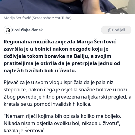
Marija Šerifović (Screenshot: YouTube)
Podijeli
Poslušajte članak
Regionalna muzička zvijezda Marija Šerifović
završila je u bolnici nakon nezgode koju je
doživjela tokom boravka na Baliju, a svojim
pratiteljima je otkrila da je pretrpjela jednu od
najtežih fizičkih boli u životu.
Pjevačica je u svom vlogu ispričala da je pala niz
stepenice, nakon čega je osjetila snažne bolove u nozi.
Zbog povrede je hitno prevezena na ljekarski pregled, a
kretala se uz pomoć invalidskih kolica.
"Nemam riječi kojima bih opisala koliko me boljelo.
Nikada nisam osjetila ovoliku bol, nikada u životu",
kazala je Šerifović.