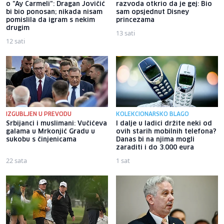
o "Ay Carmeli": Dragan Jovičić
razvoda otkrio da je gej: Bio
bi bio ponosan; nikada nisam
sam opsjednut Disney
pomislila da igram s nekim
princezama
drugim
13 sati
12 sati
IZGUBLJEN U PREVODU
KOLEKCIONARSKO BLAGO
Srbijanci i muslimani: Vučićeva
I dalje u ladici držite neki od
galama u Mrkonjić Gradu u
ovih starih mobilnih telefona?
sukobu s činjenicama
Danas bi na njima mogli
zaraditi i do 3.000 eura
22 sata
1 sat