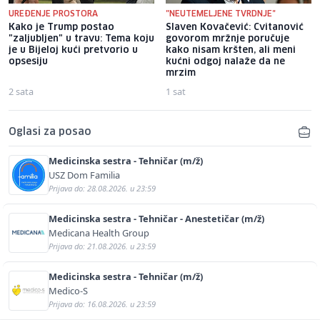
UREĐENJE PROSTORA
"NEUTEMELJENE TVRDNJE"
Kako je Trump postao
Slaven Kovačević: Cvitanović
"zaljubljen" u travu: Tema koju
govorom mržnje poručuje
je u Bijeloj kući pretvorio u
kako nisam kršten, ali meni
opsesiju
kućni odgoj nalaže da ne
mrzim
2 sata
1 sat
Oglasi za posao
Medicinska sestra - Tehničar (m/ž)
USZ Dom Familia
Prijava do: 28.08.2026. u 23:59
Medicinska sestra - Tehničar - Anestetičar (m/ž)
Medicana Health Group
Prijava do: 21.08.2026. u 23:59
Medicinska sestra - Tehničar (m/ž)
Medico-S
Prijava do: 16.08.2026. u 23:59