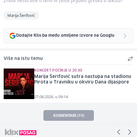
Znate nešto više o temi ili želite prijaviti grešku u tekstu?
Marija Šerifović
Dodajte Klix.ba među omiljene izvore na Googlu
Više na istu temu
KONCERT POČINJE U 20:30
Marija Šerifović sutra nastupa na stadionu
Pirota u Travniku u okviru Dana dijaspore
07.08.2026. u 09:14
KOMENTARI (11)