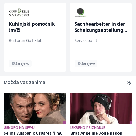
Kuhinjski pomoćnik
Sachbearbeiter in der
(m/ž)
Schaltungsabteilung
(m/w)
Restoran Golf Klub
Servicepoint
Sarajevo
Sarajevo
Možda vas zanima
USKORO NA SFF-U
ISKRENO PRIZNANJE
Selma Alispahić ususret filmu
Brat Angeline Jolie nakon