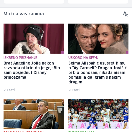
Možda vas zanima
ISKRENO PRIZNANJE
USKORO NA SFF-U
Brat Angeline Jolie nakon
Selma Alispahić ususret filmu
razvoda otkrio da je gej: Bio
o "Ay Carmeli": Dragan Jovičić
sam opsjednut Disney
bi bio ponosan; nikada nisam
princezama
pomislila da igram s nekim
drugim
20 sati
20 sati