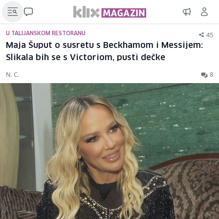
45
U TALIJANSKOM RESTORANU
Maja Šuput o susretu s Beckhamom i Messijem:
Slikala bih se s Victoriom, pusti dečke
N. C.
8