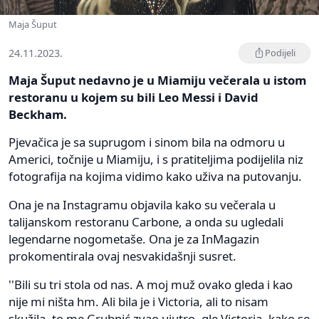
Maja Šuput
24.11.2023.
Podijeli
Maja Šuput nedavno je u Miamiju večerala u istom
restoranu u kojem su bili Leo Messi i David
Beckham.
Pjevačica je sa suprugom i sinom bila na odmoru u
Americi, točnije u Miamiju, i s pratiteljima podijelila niz
fotografija na kojima vidimo kako uživa na putovanju.
Ona je na Instagramu objavila kako su večerala u
talijanskom restoranu Carbone, a onda su ugledali
legendarne nogometaše. Ona je za InMagazin
prokomentirala ovaj nesvakidašnji susret.
''Bili su tri stola od nas. A moj muž ovako gleda i kao
nije mi ništa hm. Ali bila je i Victoria, ali to nisam
skužila, to me Grubnić zvao ujutro, gle Victoria, kako se