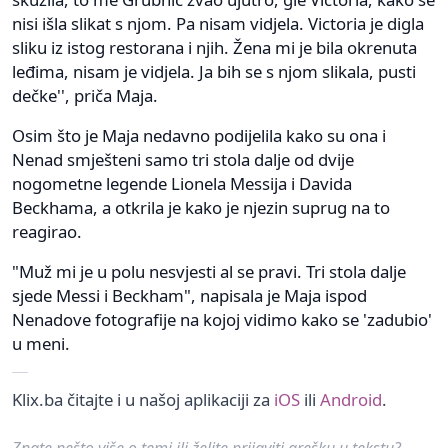
nisi išla slikat s njom. Pa nisam vidjela. Victoria je digla
sliku iz istog restorana i njih. Žena mi je bila okrenuta
leđima, nisam je vidjela. Ja bih se s njom slikala, pusti
dečke'', priča Maja.
Osim što je Maja nedavno podijelila kako su ona i
Nenad smješteni samo tri stola dalje od dvije
nogometne legende Lionela Messija i Davida
Beckhama, a otkrila je kako je njezin suprug na to
reagirao.
"Muž mi je u polu nesvjesti al se pravi. Tri stola dalje
sjede Messi i Beckham", napisala je Maja ispod
Nenadove fotografije na kojoj vidimo kako se 'zadubio'
u meni.
Klix.ba čitajte i u našoj aplikaciji za
iOS
ili
Android
.
Znate nešto više o temi ili želite prijaviti grešku u tekstu?