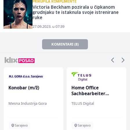
PRIKUPILA KOMPLIMENTE
Victoria Beckham pozirala u čipkanom
grudnjaku te istaknula svoje istrenirane
ruke
27.09.2023. u 07:39
KOMENTARI (8)
Konobar (m/ž)
Home Office
Sachbearbeiter
(m/w/d) für einen
Mesna Industrija Gora
TELUS Digital
bekannten deutschen
Energieversorger
Sarajevo
Sarajevo