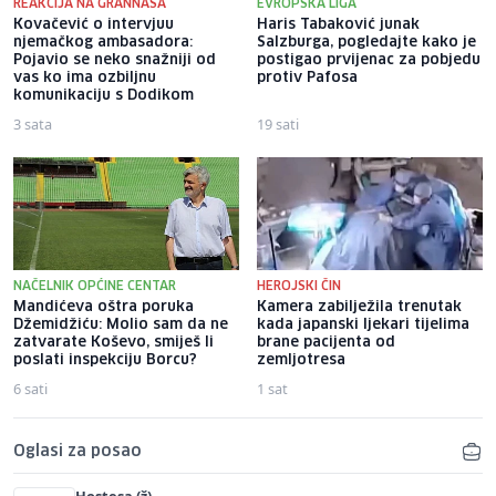
REAKCIJA NA GRANNASA
EVROPSKA LIGA
Kovačević o intervjuu
Haris Tabaković junak
njemačkog ambasadora:
Salzburga, pogledajte kako je
Pojavio se neko snažniji od
postigao prvijenac za pobjedu
vas ko ima ozbiljnu
protiv Pafosa
komunikaciju s Dodikom
3 sata
19 sati
NAČELNIK OPĆINE CENTAR
HEROJSKI ČIN
Mandićeva oštra poruka
Kamera zabilježila trenutak
Džemidžiću: Molio sam da ne
kada japanski ljekari tijelima
zatvarate Koševo, smiješ li
brane pacijenta od
poslati inspekciju Borcu?
zemljotresa
6 sati
1 sat
Oglasi za posao
Hostesa (ž)