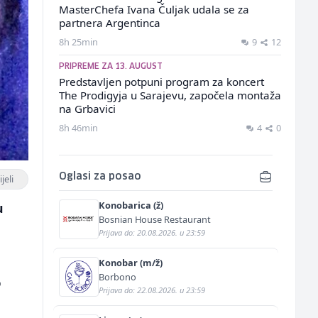
MasterChefa Ivana Čuljak udala se za
partnera Argentinca
8h 25min
9
12
PRIPREME ZA 13. AUGUST
Predstavljen potpuni program za koncert
The Prodigyja u Sarajevu, započela montaža
na Grbavici
8h 46min
4
0
Oglasi za posao
jeli
Konobarica (ž)
u
Bosnian House Restaurant
Prijava do: 20.08.2026. u 23:59
i
Konobar (m/ž)
Borbono
o
Prijava do: 22.08.2026. u 23:59