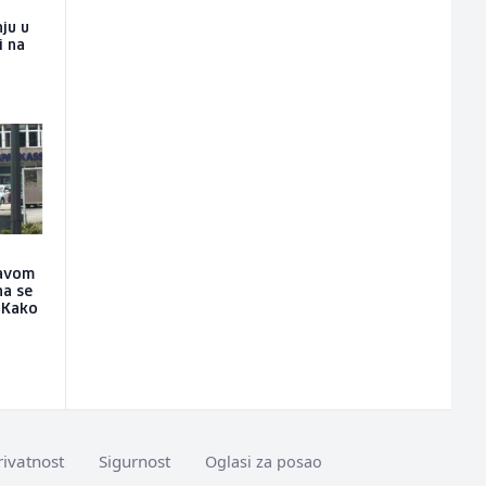
ju u
i na
tavom
na se
 "Kako
rivatnost
Sigurnost
Oglasi za posao