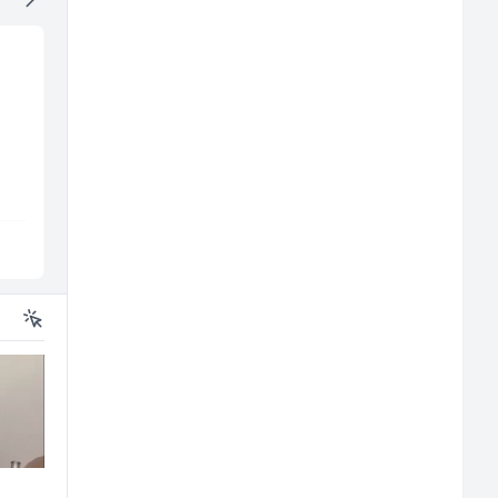
Prodajni savjetnik (m/
Direktor proizvodnje
ž)
pločastog namještaj
(m/ž)
Tehnolix
Kalea
Sarajevo
Ilijaš