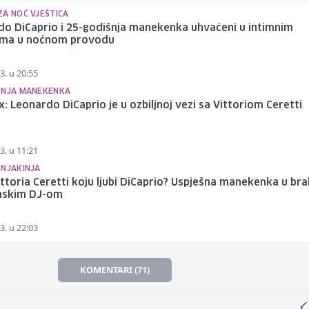
ZA NOĆ VJEŠTICA
do DiCaprio i 25-godišnja manekenka uhvaćeni u intimnim
ima u noćnom provodu
3. u 20:55
ŠNJA MANEKENKA
x: Leonardo DiCaprio je u ozbiljnoj vezi sa Vittoriom Ceretti
3. u 11:21
ŠNJAKINJA
ittoria Ceretti koju ljubi DiCaprio? Uspješna manekenka u bra
anskim DJ-om
3. u 22:03
KOMENTARI (71)