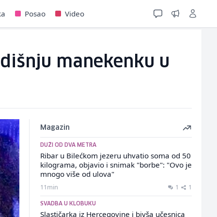
ka
Posao
Video
godišnju manekenku u
Magazin
DUŽI OD DVA METRA
Ribar u Bilećkom jezeru uhvatio soma od 50
kilograma, objavio i snimak "borbe": "Ovo je
mnogo više od ulova"
11min
1
1
SVADBA U KLOBUKU
Slastičarka iz Hercegovine i bivša učesnica