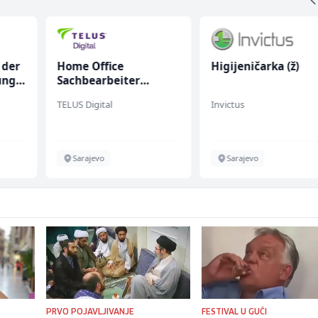
 der
Home Office
Higijeničarka (ž)
ung
Sachbearbeiter
(m/w/d) für einen
TELUS Digital
Invictus
bekannten deutschen
Energieversorger
Sarajevo
Sarajevo
PRVO POJAVLJIVANJE
FESTIVAL U GUČI