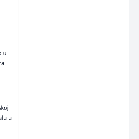
o u
ra
o
skoj
alu u