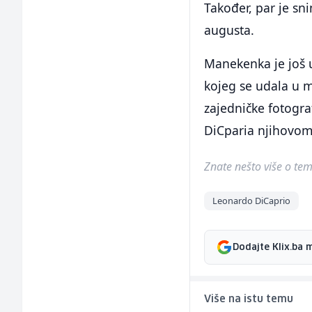
Također, par je s
augusta.
Manekenka je još u
kojeg se udala u m
zajedničke fotogra
DiCparia njihovom
Znate nešto više o temi 
Leonardo DiCaprio
Dodajte Klix.ba 
Više na istu temu