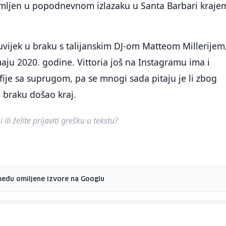
nimljen u popodnevnom izlazaku u Santa Barbari kraje
vijek u braku s talijanskim DJ-om Matteom Millerijem
aju 2020. godine. Vittoria još na Instagramu ima i
fije sa suprugom, pa se mnogi sada pitaju je li zbog
 braku došao kraj.
ili želite prijaviti grešku u tekstu?
među omiljene izvore na Googlu