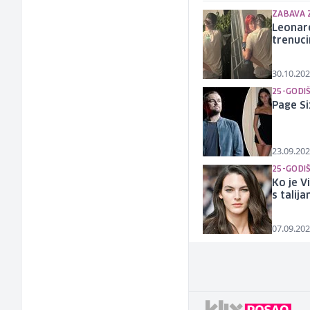
ZABAVA 
Leonar
trenuc
30.10.202
25-GODI
Page Si
23.09.202
25-GODI
Ko je V
s talij
07.09.202