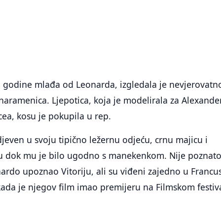
 23 godine mlađa od Leonarda, izgledala je nevjerovatn
z naramenica. Ljepotica, koja je modelirala za Alexande
ea, kosu je pokupila u rep.
jeven u svoju tipično ležernu odjeću, crnu majicu i
u dok mu je bilo ugodno s manekenkom. Nije poznat
ardo upoznao Vitoriju, ali su viđeni zajedno u Francu
ada je njegov film imao premijeru na Filmskom festiv