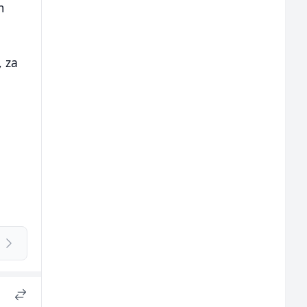
m
, za