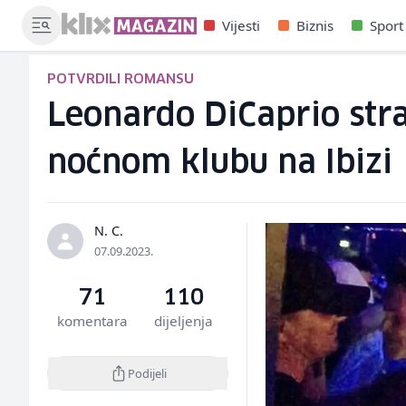
Vijesti
Biznis
Sport
POTVRDILI ROMANSU
Leonardo DiCaprio str
noćnom klubu na Ibizi
N. C.
07.09.2023.
71
110
komentara
dijeljenja
Podijeli