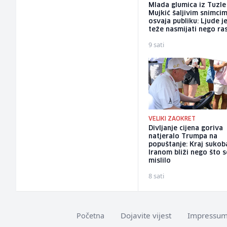
Mlada glumica iz Tuzle
Mujkić šaljivim snimci
osvaja publiku: Ljude j
teže nasmijati nego ra
9 sati
VELIKI ZAOKRET
Divljanje cijena goriva
natjeralo Trumpa na
popuštanje: Kraj sukob
Iranom bliži nego što s
mislilo
8 sati
Dojavite vijest
Impressu
Početna