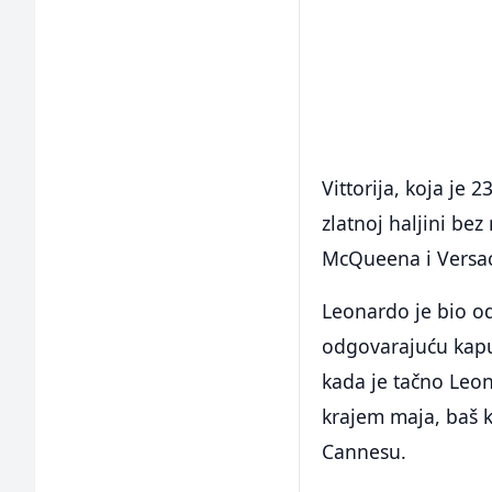
Vittorija, koja je
zlatnoj haljini be
McQueena i Versac
Leonardo je bio od
odgovarajuću kap
kada je tačno Leon
krajem maja, baš k
Cannesu.