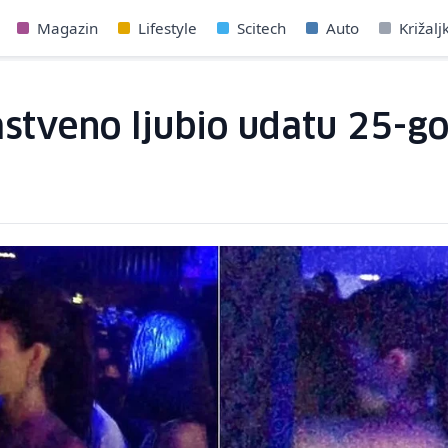
Magazin
Lifestyle
Scitech
Auto
Križalj
astveno ljubio udatu 25-