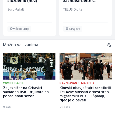
službenik (m/ž)
Sachbearbeiter
(m/w/d) für einen
Euro-Asfalt
TELUS Digital
bekannten deutschen
Energieversorger
Više lokacija
Sarajevo
Možda vas zanima
WWIN LIGA BIH
KAŽNJAVANJE MADRIDA
Željezničar na Grbavici
Kineski obavještajci razotkrili
savladao BSK i trijumfalno
Tel Aviv: Mossad orkestrirao
počeo novu sezonu
migrantsku krizu u Španiji,
riječ je o osveti
9 sati
23 sata