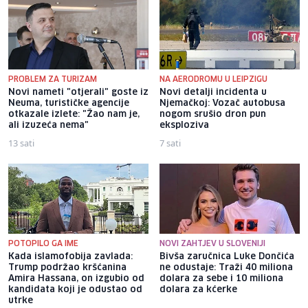
PROBLEM ZA TURIZAM
NA AERODROMU U LEIPZIGU
Novi nameti "otjerali" goste iz
Novi detalji incidenta u
Neuma, turističke agencije
Njemačkoj: Vozač autobusa
otkazale izlete: "Žao nam je,
nogom srušio dron pun
ali izuzeća nema"
eksploziva
13 sati
7 sati
POTOPILO GA IME
NOVI ZAHTJEV U SLOVENIJI
Kada islamofobija zavlada:
Bivša zaručnica Luke Dončića
Trump podržao kršćanina
ne odustaje: Traži 40 miliona
Amira Hassana, on izgubio od
dolara za sebe i 10 miliona
kandidata koji je odustao od
dolara za kćerke
utrke