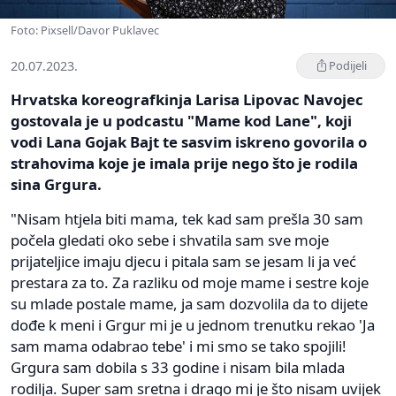
Foto: Pixsell/Davor Puklavec
20.07.2023.
Podijeli
Hrvatska koreografkinja Larisa Lipovac Navojec
gostovala je u podcastu "Mame kod Lane", koji
vodi Lana Gojak Bajt te sasvim iskreno govorila o
strahovima koje je imala prije nego što je rodila
sina Grgura.
"Nisam htjela biti mama, tek kad sam prešla 30 sam
počela gledati oko sebe i shvatila sam sve moje
prijateljice imaju djecu i pitala sam se jesam li ja već
prestara za to. Za razliku od moje mame i sestre koje
su mlade postale mame, ja sam dozvolila da to dijete
dođe k meni i Grgur mi je u jednom trenutku rekao 'Ja
sam mama odabrao tebe' i mi smo se tako spojili!
Grgura sam dobila s 33 godine i nisam bila mlada
rodilja. Super sam sretna i drago mi je što nisam uvijek