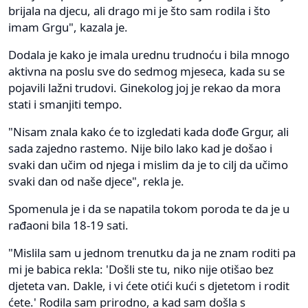
brijala na djecu, ali drago mi je što sam rodila i što
imam Grgu", kazala je.
Dodala je kako je imala urednu trudnoću i bila mnogo
aktivna na poslu sve do sedmog mjeseca, kada su se
pojavili lažni trudovi. Ginekolog joj je rekao da mora
stati i smanjiti tempo.
"Nisam znala kako će to izgledati kada dođe Grgur, ali
sada zajedno rastemo. Nije bilo lako kad je došao i
svaki dan učim od njega i mislim da je to cilj da učimo
svaki dan od naše djece", rekla je.
Spomenula je i da se napatila tokom poroda te da je u
rađaoni bila 18-19 sati.
"Mislila sam u jednom trenutku da ja ne znam roditi pa
mi je babica rekla: 'Došli ste tu, niko nije otišao bez
djeteta van. Dakle, i vi ćete otići kući s djetetom i rodit
ćete.' Rodila sam prirodno, a kad sam došla s