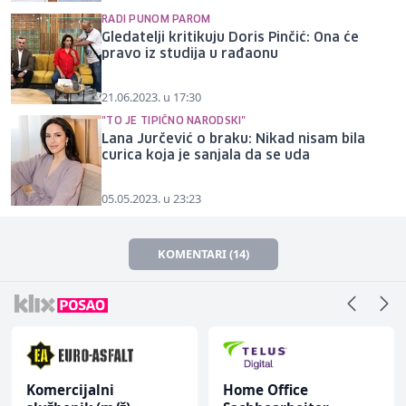
RADI PUNOM PAROM
Gledatelji kritikuju Doris Pinčić: Ona će
pravo iz studija u rađaonu
21.06.2023. u 17:30
"TO JE TIPIČNO NARODSKI"
Lana Jurčević o braku: Nikad nisam bila
curica koja je sanjala da se uda
05.05.2023. u 23:23
KOMENTARI (14)
Komercijalni
Home Office