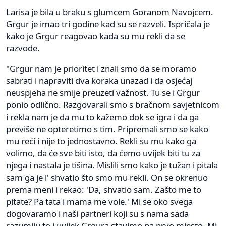
Larisa je bila u braku s glumcem Goranom Navojcem.
Grgur je imao tri godine kad su se razveli. Ispričala je
kako je Grgur reagovao kada su mu rekli da se
razvode.
"Grgur nam je prioritet i znali smo da se moramo
sabrati i napraviti dva koraka unazad i da osjećaj
neuspjeha ne smije preuzeti važnost. Tu se i Grgur
ponio odlično. Razgovarali smo s bračnom savjetnicom
i rekla nam je da mu to kažemo dok se igra i da ga
previše ne opteretimo s tim. Pripremali smo se kako
mu reći i nije to jednostavno. Rekli su mu kako ga
volimo, da će sve biti isto, da ćemo uvijek biti tu za
njega i nastala je tišina. Mislili smo kako je tužan i pitala
sam ga je l' shvatio što smo mu rekli. On se okrenuo
prema meni i rekao: 'Da, shvatio sam. Zašto me to
pitate? Pa tata i mama me vole.' Mi se oko svega
dogovaramo i naši partneri koji su s nama sada
razumiju to i uvijek Grgura stavimo na prvo mjesto. Mi