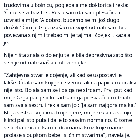
trudovima u bolnicu, pogledala me doktorica i rekla:
'Čime se vi bavite?'. Rekla sam da sam plesačica i
uzvratila mi je: 'A dobro, budemo se mi još dugo
družili.' Čim je Grga izašao na svijet odmah sam bila
povezana s njim i trebao mi je taj mali čovjek", kazala
je.
Nije ništa znala o dojenju te je bila depresivna zato što
se nije odmah snašla u ulozi majke.
"Zahtjevna stvar je dojenje, ali kad se uspostavi je
lakše. Čitala sam knjige o svemu, ali na papiru i u praksi
nije isto. Bojala sam se i da ga ne strgam. Prvi put kad
mi je Grga pao je bilo kad sam ga presvlačila i odmah
sam zvala sestru i rekla sam joj: 'Ja sam najgora majka.'
Moja sestra, koja ima troje djece, mi je rekla da su njoj
klinci pali sto puta i da je to sasvim normalno. O tome
se treba pričati, kao i o dramama kroz koje mame
prolaze s pupkom bebe i sličnim stvarima", navela je.