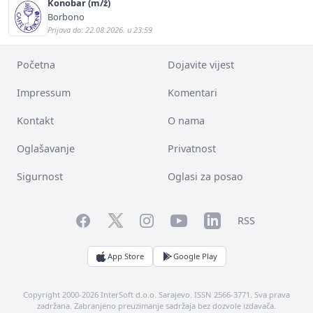
Konobar (m/ž)
Borbono
Prijava do: 22.08.2026. u 23:59
Početna
Dojavite vijest
Impressum
Komentari
Kontakt
O nama
Oglašavanje
Privatnost
Sigurnost
Oglasi za posao
Facebook
YouTube
LinkedIn
Twitter
Instagram
RSS
App Store
Google Play
Copyright 2000-2026 InterSoft d.o.o. Sarajevo. ISSN 2566-3771. Sva prava
zadržana. Zabranjeno preuzimanje sadržaja bez dozvole izdavača.