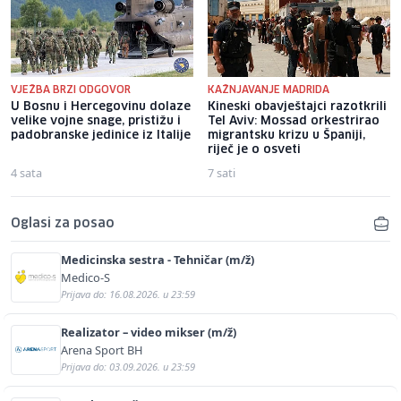
VJEŽBA BRZI ODGOVOR
KAŽNJAVANJE MADRIDA
U Bosnu i Hercegovinu dolaze
Kineski obavještajci razotkrili
velike vojne snage, pristižu i
Tel Aviv: Mossad orkestrirao
padobranske jedinice iz Italije
migrantsku krizu u Španiji,
riječ je o osveti
4 sata
7 sati
Oglasi za posao
Medicinska sestra - Tehničar (m/ž)
Medico-S
Prijava do: 16.08.2026. u 23:59
Realizator – video mikser (m/ž)
Arena Sport BH
Prijava do: 03.09.2026. u 23:59