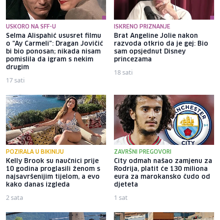
USKORO NA SFF-U
ISKRENO PRIZNANJE
Selma Alispahić ususret filmu
Brat Angeline Jolie nakon
o "Ay Carmeli": Dragan Jovičić
razvoda otkrio da je gej: Bio
bi bio ponosan; nikada nisam
sam opsjednut Disney
pomislila da igram s nekim
princezama
drugim
18 sati
17 sati
POZIRALA U BIKINIJU
ZAVRŠNI PREGOVORI
Kelly Brook su naučnici prije
City odmah našao zamjenu za
10 godina proglasili ženom s
Rodrija, platit će 130 miliona
najsavršenijim tijelom, a evo
eura za marokansko čudo od
kako danas izgleda
djeteta
2 sata
1 sat