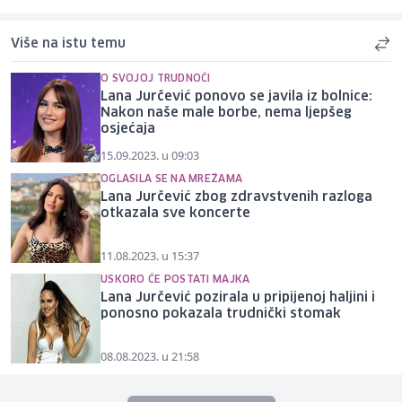
Više na istu temu
O SVOJOJ TRUDNOĆI
Lana Jurčević ponovo se javila iz bolnice:
Nakon naše male borbe, nema ljepšeg
osjećaja
15.09.2023. u 09:03
OGLASILA SE NA MREŽAMA
Lana Jurčević zbog zdravstvenih razloga
otkazala sve koncerte
11.08.2023. u 15:37
USKORO ĆE POSTATI MAJKA
Lana Jurčević pozirala u pripijenoj haljini i
ponosno pokazala trudnički stomak
08.08.2023. u 21:58