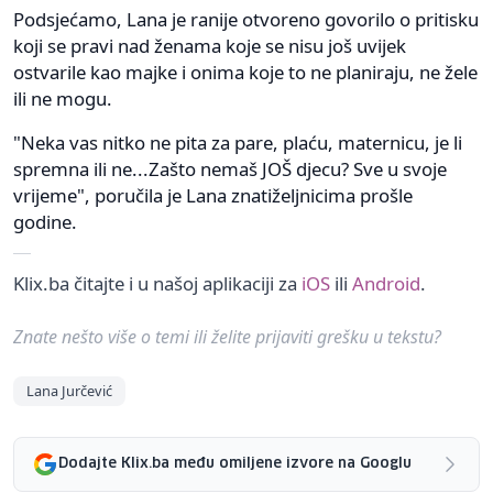
Podsjećamo, Lana je ranije otvoreno govorilo o pritisku
koji se pravi nad ženama koje se nisu još uvijek
ostvarile kao majke i onima koje to ne planiraju, ne žele
ili ne mogu.
"Neka vas nitko ne pita za pare, plaću, maternicu, je li
spremna ili ne...Zašto nemaš JOŠ djecu? Sve u svoje
vrijeme", poručila je Lana znatiželjnicima prošle
godine.
Klix.ba čitajte i u našoj aplikaciji za
iOS
ili
Android
.
Znate nešto više o temi ili želite prijaviti grešku u tekstu?
Lana Jurčević
Dodajte Klix.ba među omiljene izvore na Googlu