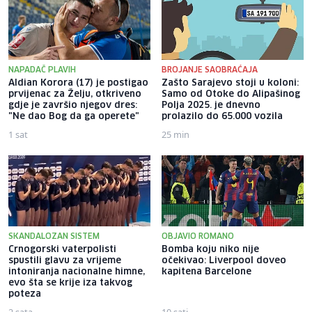
NAPADAČ PLAVIH
BROJANJE SAOBRAĆAJA
Aldian Korora (17) je postigao
Zašto Sarajevo stoji u koloni:
prvijenac za Želju, otkriveno
Samo od Otoke do Alipašinog
gdje je završio njegov dres:
Polja 2025. je dnevno
"Ne dao Bog da ga operete"
prolazilo do 65.000 vozila
1 sat
25 min
SKANDALOZAN SISTEM
OBJAVIO ROMANO
Crnogorski vaterpolisti
Bomba koju niko nije
spustili glavu za vrijeme
očekivao: Liverpool doveo
intoniranja nacionalne himne,
kapitena Barcelone
evo šta se krije iza takvog
poteza
2 sata
10 sati