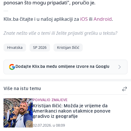
ponosan što mogu pripadati", poručio je.
Klix.ba čitajte i u našoj aplikaciji za
iOS
ili
Android
.
Znate nešto više o temi ili želite prijaviti grešku u tekstu?
Hrvatska
SP 2026
Kristijan Iličić
Dodajte Klix.ba među omiljene izvore na Googlu
Više na istu temu
POHVALIO ZMAJEVE
Kristijan Iličić: Možda je vrijeme da
Amerikanci nakon utakmice ponove
gradivo iz geografije
02.07.2026. u 08:09