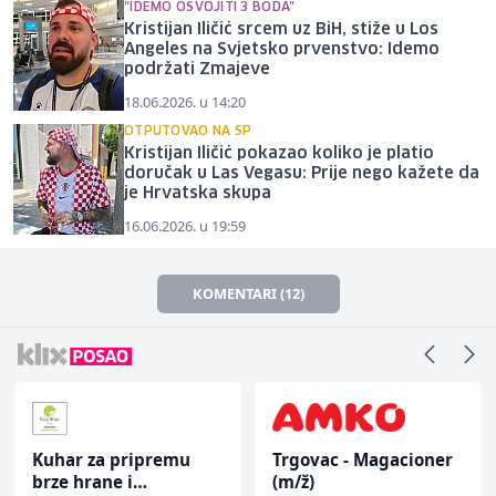
"IDEMO OSVOJITI 3 BODA"
Kristijan Iličić srcem uz BiH, stiže u Los
Angeles na Svjetsko prvenstvo: Idemo
podržati Zmajeve
18.06.2026. u 14:20
OTPUTOVAO NA SP
Kristijan Iličić pokazao koliko je platio
doručak u Las Vegasu: Prije nego kažete da
je Hrvatska skupa
16.06.2026. u 19:59
KOMENTARI (12)
Kuhar za pripremu
Trgovac - Magacioner
brze hrane i
(m/ž)