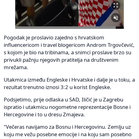
Pogodak je proslavio zajedno s hrvatskom
influencericom i travel blogericom Androm Trgovčević,
s kojom je bio na tribinama, a snimci proslave brzo su
privukli pažnju njegovih pratitelja na društvenim
mrežama.
Utakmica između Engleske i Hrvatske i dalje je u toku, a
rezultat trenutno iznosi 3:2 u korist Engleske.
Podsjetimo, prije odlaska u SAD, Iličić je u Zagrebu
ispratio i utakmicu nogometne reprezentacije Bosne i
Hercegovine i to u dresu Zmajeva.
"Večeras navijamo za Bosnu i Hercegovinu. Zemlju uz
koju me vežu posebne emocije i na koju sam posebno