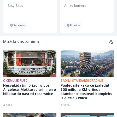
jednostavnih jela (m/
Easy Bites
Amko komerc
ž)
Sarajevo
Fojnica
Možda vas zanima
O ČEMU JE RIJEČ
ZADNJI STANDARDI GRADNJE
Nesvakidašnji prizor u Los
Pogledajte kako će izgledati
Angelesu: Muškarac snimljen u
100 miliona KM vrijedan
billboardu nasred raskrsnice
stambeno-poslovni kompleks
"Galeria Zenica"
4 sata
4 sata