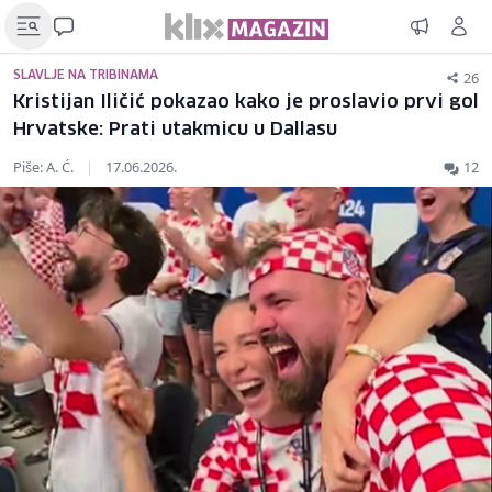
26
SLAVLJE NA TRIBINAMA
Kristijan Iličić pokazao kako je proslavio prvi gol
Hrvatske: Prati utakmicu u Dallasu
Piše: A. Ć.
|
17.06.2026.
12