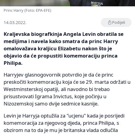
Princ Harry (Foto: EPA-EFE)
14.03.2022.
Podijeli
Kraljevska biografkinja Angela Levin obratila se
medijima i navela kako smatra da princ Harry
omalovažava kraljicu Elizabetu nakon što je
objavio da će propustiti komemoraciju princa
Philipa.
Harryjev glasnogovornik potvrdio je da će princ
preskočiti komemoraciju koja će se 29. marta održati u
Westminsterskoj opatiji, ali navodno bi trebao
prisustvovati Igrama Invictus, koje počinju u
Nizozemskoj samo dvije sedmice kasnije.
Levin je Harryja optužila za "ucjenu" kada je posrijedi
komemoracija za njegovog djeda, princa Philipa, s
obzirom na to da je mu je britanska vlada odlučila