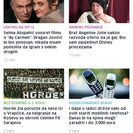
USKORO NA SFF-U
ISKRENO PRIZNANJE
Selma Alispahić ususret filmu
Brat Angeline Jolie nakon
o "Ay Carmeli": Dragan Jovičić
razvoda otkrio da je gej: Bio
bi bio ponosan; nikada nisam
sam opsjednut Disney
pomislila da igram s nekim
princezama
drugim
15 sati
15 sati
BEZ PODRŠKE U 1. KOLU
KOLEKCIONARSKO BLAGO
Horde zla poručile da neće ići
I dalje u ladici držite neki od
u Vrapčiće, za neigranje na
ovih starih mobilnih telefona?
Koševu su okrivili čelnike FK
Danas bi na njima mogli
Sarajevo
zaraditi i do 3.000 eura
2 sata
3 sata