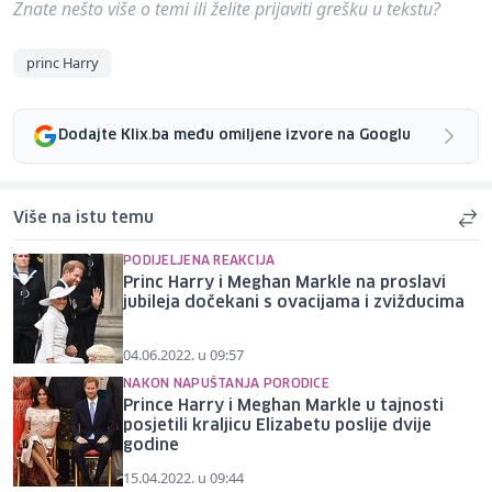
Znate nešto više o temi ili želite prijaviti grešku u tekstu?
princ Harry
Dodajte Klix.ba među omiljene izvore na Googlu
Više na istu temu
PODIJELJENA REAKCIJA
Princ Harry i Meghan Markle na proslavi
jubileja dočekani s ovacijama i zvižducima
04.06.2022. u 09:57
NAKON NAPUŠTANJA PORODICE
Prince Harry i Meghan Markle u tajnosti
posjetili kraljicu Elizabetu poslije dvije
godine
15.04.2022. u 09:44