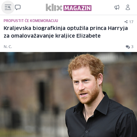
17
PROPUSTIT ĆE KOMEMORACIJU
Kraljevska biografkinja optužila princa Harryja
za omalovažavanje kraljice Elizabete
N. C.
3