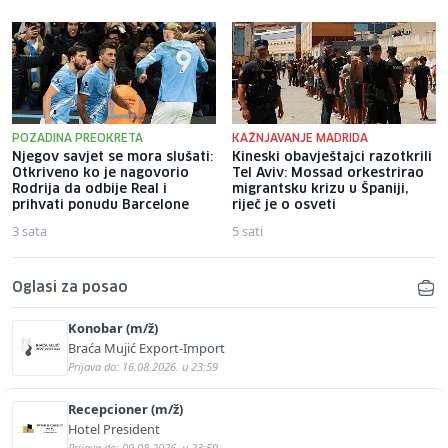
POZADINA PREOKRETA
KAŽNJAVANJE MADRIDA
Njegov savjet se mora slušati:
Kineski obavještajci razotkrili
Otkriveno ko je nagovorio
Tel Aviv: Mossad orkestrirao
Rodrija da odbije Real i
migrantsku krizu u Španiji,
prihvati ponudu Barcelone
riječ je o osveti
3 sata
5 sati
Oglasi za posao
Konobar (m/ž)
Braća Mujić Export-Import
Prijava do: 16.08.2026. u 23:59
Recepcioner (m/ž)
Hotel President
Prijava do: 09.08.2026. u 23:59