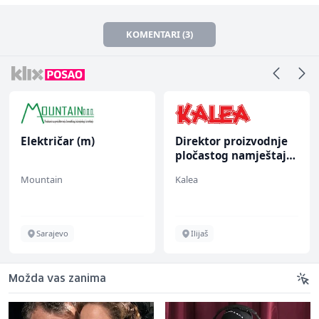
KOMENTARI (3)
Električar (m)
Direktor proizvodnje
pločastog namještaja
(m/ž)
Mountain
Kalea
Sarajevo
Ilijaš
Možda vas zanima