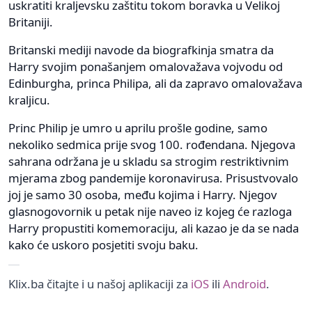
uskratiti kraljevsku zaštitu tokom boravka u Velikoj
Britaniji.
Britanski mediji navode da biografkinja smatra da
Harry svojim ponašanjem omalovažava vojvodu od
Edinburgha, princa Philipa, ali da zapravo omalovažava
kraljicu.
Princ Philip je umro u aprilu prošle godine, samo
nekoliko sedmica prije svog 100. rođendana. Njegova
sahrana održana je u skladu sa strogim restriktivnim
mjerama zbog pandemije koronavirusa. Prisustvovalo
joj je samo 30 osoba, među kojima i Harry. Njegov
glasnogovornik u petak nije naveo iz kojeg će razloga
Harry propustiti komemoraciju, ali kazao je da se nada
kako će uskoro posjetiti svoju baku.
Klix.ba čitajte i u našoj aplikaciji za
iOS
ili
Android
.