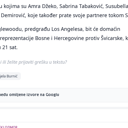
 kojima su Amra Džeko, Sabrina Tabaković, Susubell
 Demirović, koje također prate svoje partnere tokom S
glewoodu, predgrađu Los Angelesa, bit će domaćin
eprezentacije Bosne i Hercegovine protiv Švicarske, 
u 21 sat.
ili želite prijaviti grešku u tekstu?
jela Burnić
među omiljene izvore na Googlu
ČKI ODMOR