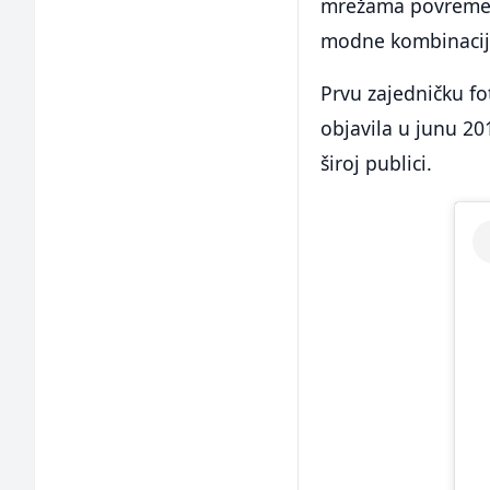
mrežama povremeno
modne kombinacije
Prvu zajedničku f
objavila u junu 20
široj publici.