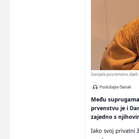
Danijela povremeno dijeli
Poslušajte članak
Među suprugama 
prvenstvu je i Da
zajedno s njihov
Iako svoj privatni