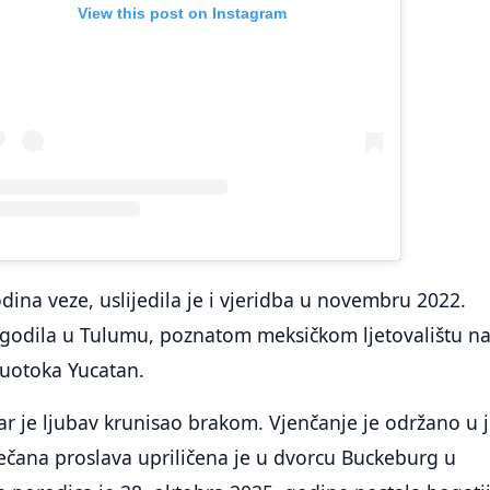
View this post on Instagram
ina veze, uslijedila je i vjeridba u novembru 2022.
ogodila u Tulumu, poznatom meksičkom ljetovalištu n
luotoka Yucatan.
r je ljubav krunisao brakom. Vjenčanje je održano u 
ečana proslava upriličena je u dvorcu Buckeburg u