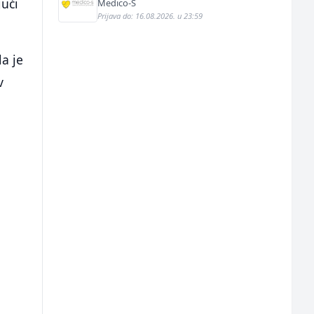
jući
Medico-S
Prijava do: 16.08.2026. u 23:59
a je
v