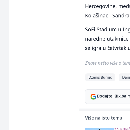
Hercegovine, među
Kolašinac i Sandra
SoFi Stadium u In
naredne utakmice r
se igra u četvrtak 
Znate nešto više o temi 
Dženis Burnić
Dani
Dodajte Klix.ba 
Više na istu temu
ZAJEDNI