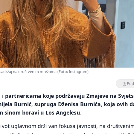
 sadržaj na društvenim mrežama (Foto: Instagram)
Podi
i partnericama koje podržavaju Zmajeve na Svjet
nijela Burnić, supruga Dženisa Burnića, koja ovih 
im sinom boravi u Los Angelesu.
 život uglavnom drži van fokusa javnosti, na društveni