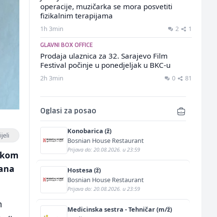
operacije, muzičarka se mora posvetiti
fizikalnim terapijama
1h 3min
2
1
GLAVNI BOX OFFICE
Prodaja ulaznica za 32. Sarajevo Film
Festival počinje u ponedjeljak u BKC-u
2h 3min
0
81
Oglasi za posao
Konobarica (ž)
jeli
Bosnian House Restaurant
Prijava do: 20.08.2026. u 23:59
skom
dana
Hostesa (ž)
Bosnian House Restaurant
Prijava do: 20.08.2026. u 23:59
m
Medicinska sestra - Tehničar (m/ž)