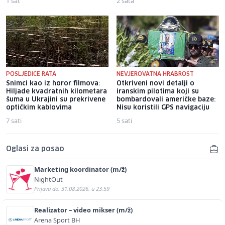
1 sat
2 sata
POSLJEDICE RATA
NEVJEROVATNA HRABROST
Snimci kao iz horor filmova:
Otkriveni novi detalji o
Hiljade kvadratnih kilometara
iranskim pilotima koji su
šuma u Ukrajini su prekrivene
bombardovali američke baze:
optičkim kablovima
Nisu koristili GPS navigaciju
7 sati
5 sati
Oglasi za posao
Marketing koordinator (m/ž)
NightOut
Prijava do: 31.08.2026. u 23:59
Realizator – video mikser (m/ž)
Arena Sport BH