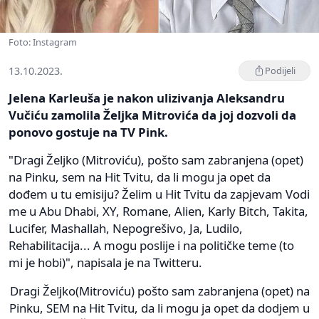
Foto: Instagram
13.10.2023.
Podijeli
Jelena Karleuša je nakon ulizivanja Aleksandru
Vučiću zamolila Željka Mitrovića da joj dozvoli da
ponovo gostuje na TV Pink.
"Dragi Željko (Mitroviću), pošto sam zabranjena (opet)
na Pinku, sem na Hit Tvitu, da li mogu ja opet da
dođem u tu emisiju? Želim u Hit Tvitu da zapjevam Vodi
me u Abu Dhabi, XY, Romane, Alien, Karly Bitch, Takita,
Lucifer, Mashallah, Nepogrešivo, Ja, Ludilo,
Rehabilitacija... A mogu poslije i na političke teme (to
mi je hobi)", napisala je na Twitteru.
Dragi Željko(Mitroviću) pošto sam zabranjena (opet) na
Pinku, SEM na Hit Tvitu, da li mogu ja opet da dodjem u