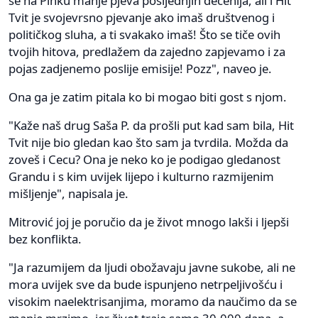
se na Pinku manje pjeva posljednjih decenija, ali i Hit
Tvit je svojevrsno pjevanje ako imaš društvenog i
političkog sluha, a ti svakako imaš! Što se tiče ovih
tvojih hitova, predlažem da zajedno zapjevamo i za
pojas zadjenemo poslije emisije! Pozz", naveo je.
Ona ga je zatim pitala ko bi mogao biti gost s njom.
"Kaže naš drug Saša P. da prošli put kad sam bila, Hit
Tvit nije bio gledan kao što sam ja tvrdila. Možda da
zoveš i Cecu? Ona je neko ko je podigao gledanost
Grandu i s kim uvijek lijepo i kulturno razmijenim
mišljenje", napisala je.
Mitrović joj je poručio da je život mnogo lakši i ljepši
bez konflikta.
"Ja razumijem da ljudi obožavaju javne sukobe, ali ne
mora uvijek sve da bude ispunjeno netrpeljivošću i
visokim naelektrisanjima, moramo da naučimo da se