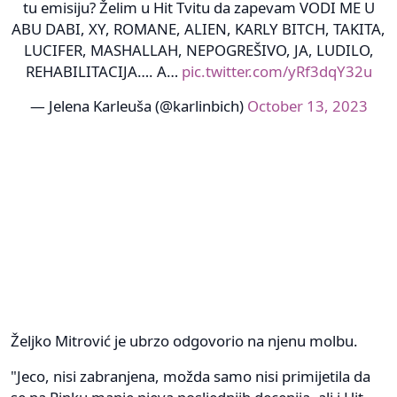
tu emisiju? Želim u Hit Tvitu da zapevam VODI ME U
ABU DABI, XY, ROMANE, ALIEN, KARLY BITCH, TAKITA,
LUCIFER, MASHALLAH, NEPOGREŠIVO, JA, LUDILO,
REHABILITACIJA…. A…
pic.twitter.com/yRf3dqY32u
— Jelena Karleuša (@karlinbich)
October 13, 2023
Željko Mitrović je ubrzo odgovorio na njenu molbu.
"Jeco, nisi zabranjena, možda samo nisi primijetila da