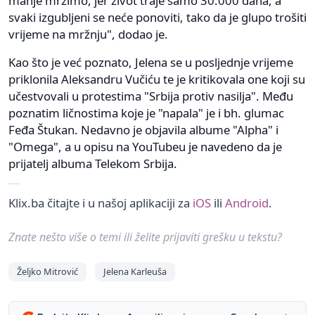
manje mrzimo, jer život traje samo 30.000 dana, a
svaki izgubljeni se neće ponoviti, tako da je glupo trošiti
vrijeme na mržnju", dodao je.
Kao što je već poznato, Jelena se u posljednje vrijeme
priklonila Aleksandru Vučiću te je kritikovala one koji su
učestvovali u protestima "Srbija protiv nasilja". Među
poznatim ličnostima koje je "napala" je i bh. glumac
Feđa Štukan. Nedavno je objavila albume "Alpha" i
"Omega", a u opisu na YouTubeu je navedeno da je
prijatelj albuma Telekom Srbija.
Klix.ba čitajte i u našoj aplikaciji za
iOS
ili
Android
.
Znate nešto više o temi ili želite prijaviti grešku u tekstu?
Željko Mitrović
Jelena Karleuša