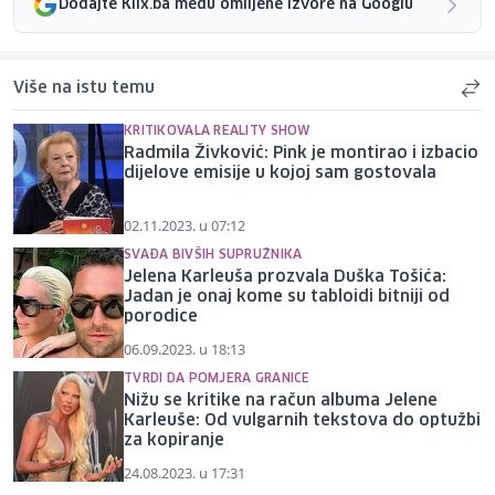
Dodajte Klix.ba među omiljene izvore na Googlu
Više na istu temu
KRITIKOVALA REALITY SHOW
Radmila Živković: Pink je montirao i izbacio
dijelove emisije u kojoj sam gostovala
02.11.2023. u 07:12
SVAĐA BIVŠIH SUPRUŽNIKA
Jelena Karleuša prozvala Duška Tošića:
Jadan je onaj kome su tabloidi bitniji od
porodice
06.09.2023. u 18:13
TVRDI DA POMJERA GRANICE
Nižu se kritike na račun albuma Jelene
Karleuše: Od vulgarnih tekstova do optužbi
za kopiranje
24.08.2023. u 17:31