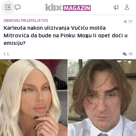
77
OBNOVILI PRIJATELJSTVO
Karleuša nakon ulizivanja Vučiću molila
Mitrovića da bude na Pinku: Mogu li opet doći u
emisiju?
I. S.
18