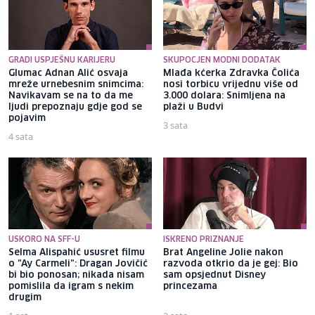
GRADI USPJEŠNU KARIJERU
SKUPOCJEN MODNI DODATAK
Glumac Adnan Alić osvaja
Mlađa kćerka Zdravka Čolića
mreže urnebesnim snimcima:
nosi torbicu vrijednu više od
Navikavam se na to da me
3.000 dolara: Snimljena na
ljudi prepoznaju gdje god se
plaži u Budvi
pojavim
3 sata
4 sata
USKORO NA SFF-U
ISKRENO PRIZNANJE
Selma Alispahić ususret filmu
Brat Angeline Jolie nakon
o "Ay Carmeli": Dragan Jovičić
razvoda otkrio da je gej: Bio
bi bio ponosan; nikada nisam
sam opsjednut Disney
pomislila da igram s nekim
princezama
drugim