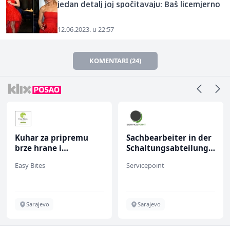
jedan detalj joj spočitavaju: Baš licemjerno
12.06.2023. u 22:57
KOMENTARI (24)
Kuhar za pripremu
Sachbearbeiter in der
brze hrane i
Schaltungsabteilung
jednostavnih jela (m/
(m/w)
Easy Bites
Servicepoint
ž)
Sarajevo
Sarajevo