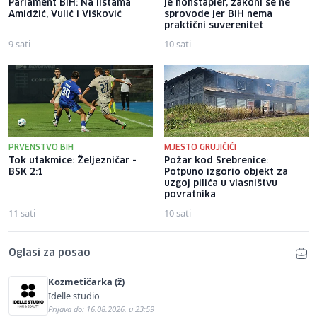
Parlament BiH: Na listama
je hohštapler, zakoni se ne
Amidžić, Vulić i Višković
sprovode jer BiH nema
praktični suverenitet
9 sati
10 sati
PRVENSTVO BIH
MJESTO GRUJIČIĆI
Tok utakmice: Željezničar -
Požar kod Srebrenice:
BSK 2:1
Potpuno izgorio objekt za
uzgoj pilića u vlasništvu
povratnika
11 sati
10 sati
Oglasi za posao
Kozmetičarka (ž)
Idelle studio
Prijava do: 16.08.2026. u 23:59