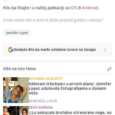
Klix.ba čitajte i u našoj aplikaciji za
iOS
ili
Android
.
Znate nešto više o temi ili želite prijaviti grešku u tekstu?
Jennifer Lopez
Dodajte Klix.ba među omiljene izvore na Googlu
Više na istu temu
EVO KAKO OSTAJE FIT
Isklesani trbušnjaci u prvom planu: Jennifer
Lopez oduševila fotografijama u donjem
vešu
02.08.2023. u 07:25
ZBOG SUPRUGA
J.Lo pokazala brutalno istrenirane noge, no