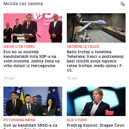
Možda vas zanima
IZBORI U OKTOBRU
OBORENE LETJELICE
Evo ko su nositelji
Ratni trofeji u tunelima
kandidatskih lista SDP-a na
Teherana: Iranci u podzemnoj
svim nivoima: Jedina žena na
bazi izložili svoje najveće
vrhu dolazi iz Hercegovine
ratne trofeje, među njima i F-
15
16 sati
15 sati
POTVRĐENA IMENA
KLIX STUDIO
Ovo su kandidati SNSD-a za
Predrag Kojović: Dragan Čović