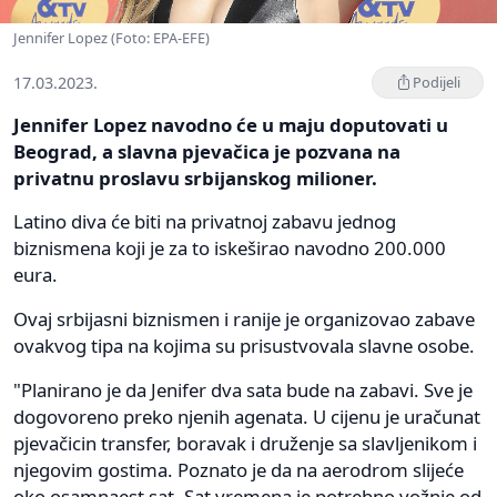
Jennifer Lopez (Foto: EPA-EFE)
17.03.2023.
Podijeli
Jennifer Lopez navodno će u maju doputovati u
Beograd, a slavna pjevačica je pozvana na
privatnu proslavu srbijanskog milioner.
Latino diva će biti na privatnoj zabavu jednog
biznismena koji je za to iskeširao navodno 200.000
eura.
Ovaj srbijasni biznismen i ranije je organizovao zabave
ovakvog tipa na kojima su prisustvovala slavne osobe.
"Planirano je da Jenifer dva sata bude na zabavi. Sve je
dogovoreno preko njenih agenata. U cijenu je uračunat
pjevačicin transfer, boravak i druženje sa slavljenikom i
njegovim gostima. Poznato je da na aerodrom slijeće
oko osamnaest sat. Sat vremena je potrebno vožnje od