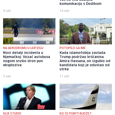
komunikaciju s Dodikom
9 sati
14 sati
NA AERODROMU U LEIPZIGU
POTOPILO GA IME
Novi detalji incidenta u
Kada islamofobija zavlada:
Njemačkoj: Vozač autobusa
Trump podržao kršćanina
nogom srušio dron pun
Amira Hassana, on izgubio od
eksploziva
kandidata koji je odustao od
utrke
5 sati
11 sati
KLIX STUDIO
KO ĆE PUNITI BUDŽET