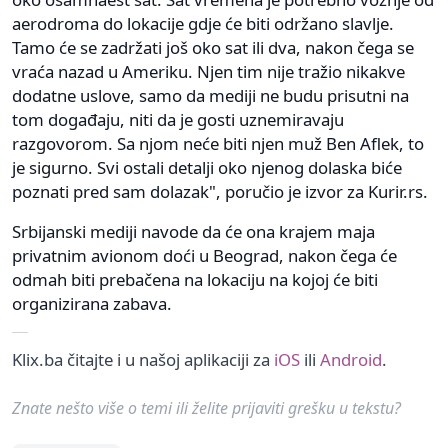
aerodroma do lokacije gdje će biti održano slavlje.
Tamo će se zadržati još oko sat ili dva, nakon čega se
vraća nazad u Ameriku. Njen tim nije tražio nikakve
dodatne uslove, samo da mediji ne budu prisutni na
tom događaju, niti da je gosti uznemiravaju
razgovorom. Sa njom neće biti njen muž Ben Aflek, to
je sigurno. Svi ostali detalji oko njenog dolaska biće
poznati pred sam dolazak", poručio je izvor za Kurir.rs.
Srbijanski mediji navode da će ona krajem maja
privatnim avionom doći u Beograd, nakon čega će
odmah biti prebačena na lokaciju na kojoj će biti
organizirana zabava.
Klix.ba čitajte i u našoj aplikaciji za
iOS
ili
Android
.
Znate nešto više o temi ili želite prijaviti grešku u tekstu?