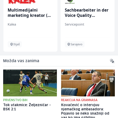
Multimedijalni
Sachbearbeiter in der
marketing kreator (m/
Voice Quality
ž)
Management (m/w)
Kalea
Servicepoint
Ilijaš
Sarajevo
Možda vas zanima
PRVENSTVO BIH
REAKCIJA NA GRANNASA
Tok utakmice: Željezničar -
Kovačević o intervjuu
BSK 2:1
njemačkog ambasadora:
Pojavio se neko snažniji od
vas ko ima ozbiljnu