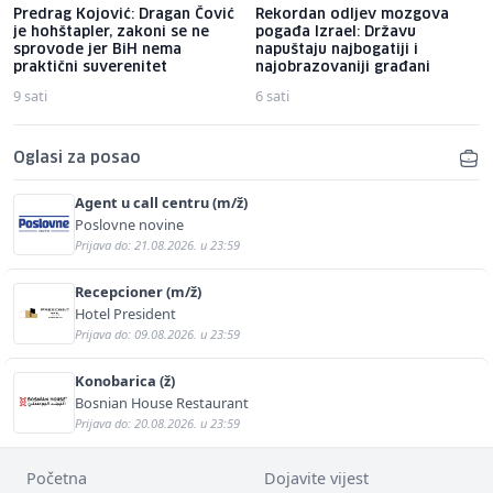
Predrag Kojović: Dragan Čović
Rekordan odljev mozgova
je hohštapler, zakoni se ne
pogađa Izrael: Državu
sprovode jer BiH nema
napuštaju najbogatiji i
praktični suverenitet
najobrazovaniji građani
9 sati
6 sati
Oglasi za posao
Agent u call centru (m/ž)
Poslovne novine
Prijava do: 21.08.2026. u 23:59
Recepcioner (m/ž)
Hotel President
Prijava do: 09.08.2026. u 23:59
Konobarica (ž)
Bosnian House Restaurant
Prijava do: 20.08.2026. u 23:59
Početna
Dojavite vijest