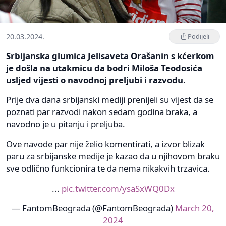
20.03.2024.
Podijeli
Srbijanska glumica Jelisaveta Orašanin s kćerkom
je došla na utakmicu da bodri Miloša Teodosića
usljed vijesti o navodnoj preljubi i razvodu.
Prije dva dana srbijanski mediji prenijeli su vijest da se
poznati par razvodi nakon sedam godina braka, a
navodno je u pitanju i preljuba.
Ove navode par nije želio komentirati, a izvor blizak
paru za srbijanske medije je kazao da u njihovom braku
sve odlično funkcionira te da nema nikakvih trzavica.
...
pic.twitter.com/ysaSxWQ0Dx
— FantomBeograda (@FantomBeograda)
March 20,
2024