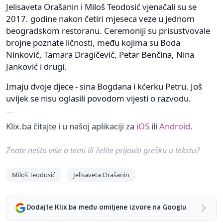
Jelisaveta Orašanin i Miloš Teodosić vjenačali su se
2017. godine nakon četiri mjeseca veze u jednom
beogradskom restoranu. Ceremoniji su prisustvovale
brojne poznate ličnosti, među kojima su Boda
Ninković, Tamara Dragičević, Petar Benčina, Nina
Janković i drugi.
Imaju dvoje djece - sina Bogdana i kćerku Petru. Još
uvijek se nisu oglasili povodom vijesti o razvodu.
Klix.ba čitajte i u našoj aplikaciji za
iOS
ili
Android
.
Znate nešto više o temi ili želite prijaviti grešku u tekstu?
Miloš Teodosić
Jelisaveta Orašanin
Dodajte Klix.ba među omiljene izvore na Googlu