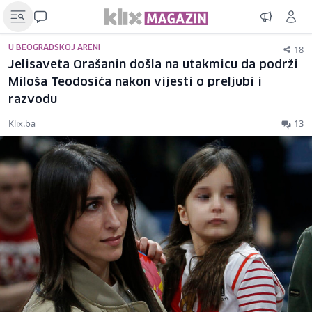
18
U BEOGRADSKOJ ARENI
Jelisaveta Orašanin došla na utakmicu da podrži
Miloša Teodosića nakon vijesti o preljubi i
razvodu
Klix.ba
13