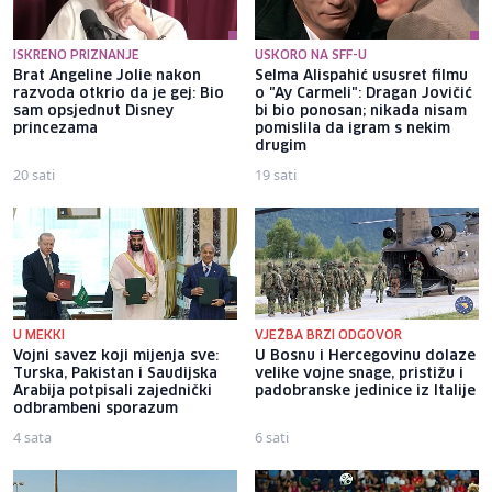
ISKRENO PRIZNANJE
USKORO NA SFF-U
Brat Angeline Jolie nakon
Selma Alispahić ususret filmu
razvoda otkrio da je gej: Bio
o "Ay Carmeli": Dragan Jovičić
sam opsjednut Disney
bi bio ponosan; nikada nisam
princezama
pomislila da igram s nekim
drugim
20 sati
19 sati
U MEKKI
VJEŽBA BRZI ODGOVOR
Vojni savez koji mijenja sve:
U Bosnu i Hercegovinu dolaze
Turska, Pakistan i Saudijska
velike vojne snage, pristižu i
Arabija potpisali zajednički
padobranske jedinice iz Italije
odbrambeni sporazum
4 sata
6 sati