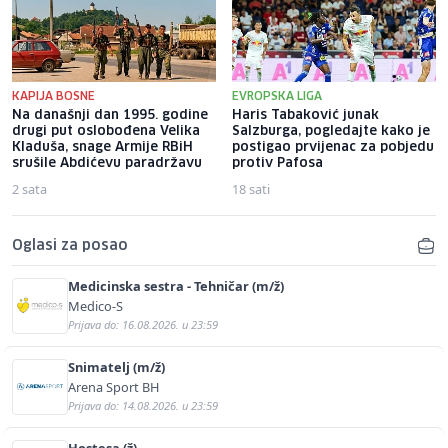
KAPIJA BOSNE
EVROPSKA LIGA
Na današnji dan 1995. godine
Haris Tabaković junak
drugi put oslobođena Velika
Salzburga, pogledajte kako je
Kladuša, snage Armije RBiH
postigao prvijenac za pobjedu
srušile Abdićevu paradržavu
protiv Pafosa
2 sata
18 sati
Oglasi za posao
Medicinska sestra - Tehničar (m/ž)
Medico-S
Prijava do: 16.08.2026. u 23:59
Snimatelj (m/ž)
Arena Sport BH
Prijava do: 14.08.2026. u 23:59
Hostesa (ž)