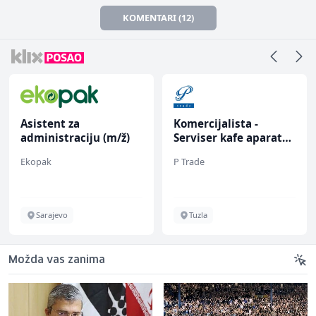
KOMENTARI (12)
Asistent za
Komercijalista -
administraciju (m/ž)
Serviser kafe aparata
(m/ž)
Ekopak
P Trade
Sarajevo
Tuzla
Možda vas zanima