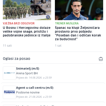
VJEŽBA BRZI ODGOVOR
TRENER MUSLERA
U Bosnu i Hercegovinu dolaze
Španac na klupi Željezničara
velike vojne snage, pristižu i
proslavio prvu pobjedu:
padobranske jedinice iz Italije
"Poseban dan i odličan korak
za budućnost"
11 sati
1 sat
Oglasi za posao
Snimatelj (m/ž)
Arena Sport BH
Prijava do: 14.08.2026. u 23:59
Agent u call centru (m/ž)
Poslovne novine
Prijava do: 21.08.2026. u 23:59