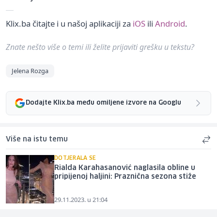
Klix.ba čitajte i u našoj aplikaciji za
iOS
ili
Android
.
Znate nešto više o temi ili želite prijaviti grešku u tekstu?
Jelena Rozga
Dodajte Klix.ba među omiljene izvore na Googlu
Više na istu temu
DOTJERALA SE
Rialda Karahasanović naglasila obline u
pripijenoj haljini: Praznična sezona stiže
29.11.2023. u 21:04