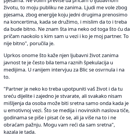
pjesama. Ne volim previše da pričam o ljubavnom
životu, to moju publiku ne zanima. Ljudi me vole zbog
pjesama, zbog energije koju jedni drugima prenosimo
na koncertima, kada se družimo, i mislim da to i treba
da bude bitno. Ne znam šta ima neko od toga što ću da
pričam naokolo s kim sam u vezi i ko je moj partner. To
nije bitno", poručila je.
Uprkos onome što kaže njen ljubavni život zanima
javnost te je često bila tema raznih špekulacija u
medijima. U ranijem intervjuu za Blic se osvrnula i na
to.
"Partner je neko ko treba upotpuniti vaš život i da tu
sreću dijelite i zajedno je stvarate, ali svakako nisam
mišljenja da osoba može biti sretna samo onda kada je
u emotivnoj vezi. Što se medija i novinskih naslova tiče,
godinama se piše i pisat će se, ali ja više na to i ne
obraćam pažnju. Mogu vam reći da sam sretna",
kazala je tada.