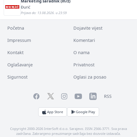
Marketing saradnik (m/ž)
Đurić
Prijava do: 13.08.2026. u 23:59
Početna
Dojavite vijest
Impressum
Komentari
Kontakt
O nama
Oglašavanje
Privatnost
Sigurnost
Oglasi za posao
Facebook
YouTube
LinkedIn
Twitter
Instagram
RSS
App Store
Google Play
Copyright 2000-2026 InterSoft d.o.o. Sarajevo. ISSN 2566-3771. Sva prava
zadržana. Zabranjeno preuzimanje sadržaja bez dozvole izdavača.