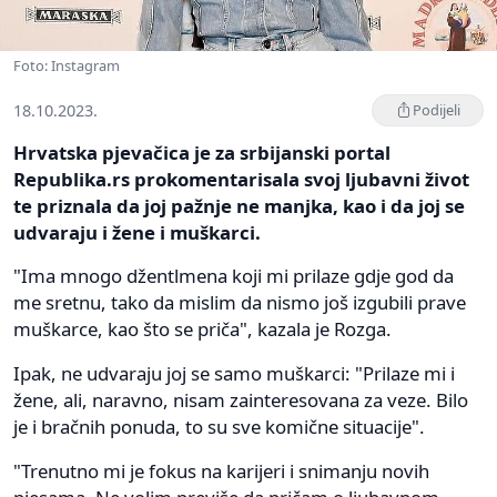
Foto: Instagram
18.10.2023.
Podijeli
Hrvatska pjevačica je za srbijanski portal
Republika.rs prokomentarisala svoj ljubavni život
te priznala da joj pažnje ne manjka, kao i da joj se
udvaraju i žene i muškarci.
"Ima mnogo džentlmena koji mi prilaze gdje god da
me sretnu, tako da mislim da nismo još izgubili prave
muškarce, kao što se priča", kazala je Rozga.
Ipak, ne udvaraju joj se samo muškarci: "Prilaze mi i
žene, ali, naravno, nisam zainteresovana za veze. Bilo
je i bračnih ponuda, to su sve komične situacije".
"Trenutno mi je fokus na karijeri i snimanju novih