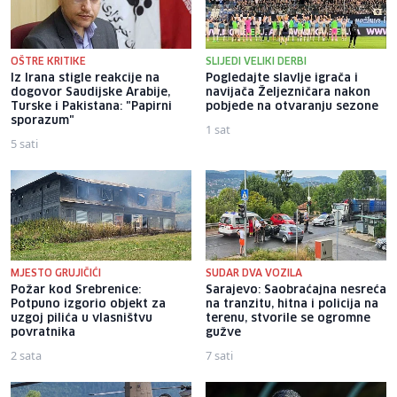
OŠTRE KRITIKE
SLIJEDI VELIKI DERBI
Iz Irana stigle reakcije na
Pogledajte slavlje igrača i
dogovor Saudijske Arabije,
navijača Željezničara nakon
Turske i Pakistana: "Papirni
pobjede na otvaranju sezone
sporazum"
1 sat
5 sati
MJESTO GRUJIČIĆI
SUDAR DVA VOZILA
Požar kod Srebrenice:
Sarajevo: Saobraćajna nesreća
Potpuno izgorio objekt za
na tranzitu, hitna i policija na
uzgoj pilića u vlasništvu
terenu, stvorile se ogromne
povratnika
gužve
2 sata
7 sati