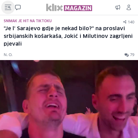
140
SNIMAK JE HIT NA TIKTOKU
"Je l' Sarajevo gdje je nekad bilo?" na proslavi
srbijanskih košarkaša, Jokić i Milutinov zagrljeni
pjevali
N. O.
79