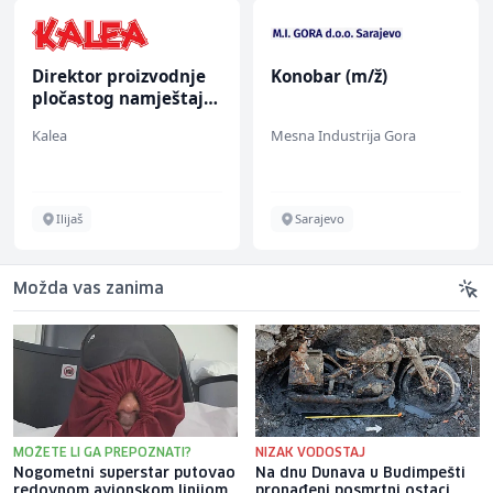
Direktor proizvodnje
Konobar (m/ž)
pločastog namještaja
(m/ž)
Kalea
Mesna Industrija Gora
Ilijaš
Sarajevo
Možda vas zanima
MOŽETE LI GA PREPOZNATI?
NIZAK VODOSTAJ
Nogometni superstar putovao
Na dnu Dunava u Budimpešti
redovnom avionskom linijom,
pronađeni posmrtni ostaci