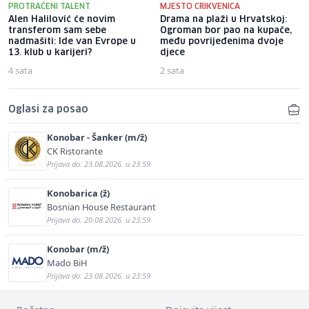
PROTRAĆENI TALENT
MJESTO CRIKVENICA
Alen Halilović će novim
Drama na plaži u Hrvatskoj:
transferom sam sebe
Ogroman bor pao na kupače,
nadmašiti: Ide van Evrope u
među povrijeđenima dvoje
13. klub u karijeri?
djece
4 sata
2 sata
Oglasi za posao
Konobar - Šanker (m/ž)
CK Ristorante
Prijava do: 23.08.2026. u 23:59
Konobarica (ž)
Bosnian House Restaurant
Prijava do: 20.08.2026. u 23:59
Konobar (m/ž)
Mado BiH
Prijava do: 23.08.2026. u 23:59