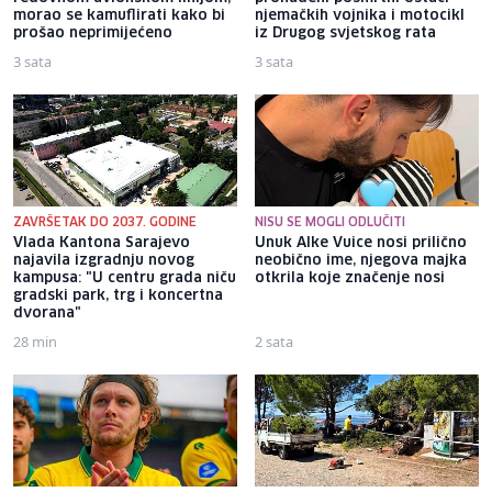
morao se kamuflirati kako bi
njemačkih vojnika i motocikl
prošao neprimijećeno
iz Drugog svjetskog rata
3 sata
3 sata
ZAVRŠETAK DO 2037. GODINE
NISU SE MOGLI ODLUČITI
Vlada Kantona Sarajevo
Unuk Alke Vuice nosi prilično
najavila izgradnju novog
neobično ime, njegova majka
kampusa: "U centru grada niču
otkrila koje značenje nosi
gradski park, trg i koncertna
dvorana"
28 min
2 sata