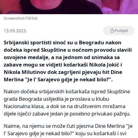
Screenshot/TikTok
13.09.2023.
Podijeli
Srbijanski sportisti sinoć su u Beogradu nakon
dočeka ispred Skupštine u noćnom provodu slavili
osvojene medalje, a na jednom od snimaka sa
zabave mogu se vidjeti košarkaši Nikola Jokić i
Nikola Milutinov dok zagrljeni pjevaju hit Dine
Merlina "Je l' Sarajevo gdje je nekad bilo?".
Nakon dočeka srbijanskih košarkaša ispred Skupštine
grada Beograda uslijedila je proslava u klubu
Nacionalna klasa, a dok se na društvenim mrežama
dijele isječci zabave jedan je posebno privukao pažnju.
Naime, na njemu se može čuti pjesma Dine Merlina "Je
l' Sarajevo gdje je nekad bilo?" koju su košarkaši i svi