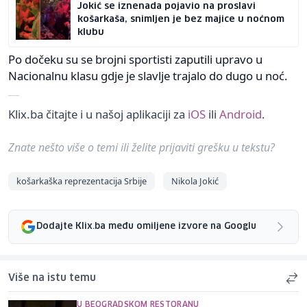
Jokić se iznenada pojavio na proslavi
košarkaša, snimljen je bez majice u noćnom
klubu
Po dočeku su se brojni sportisti zaputili upravo u
Nacionalnu klasu gdje je slavlje trajalo do dugo u noć.
Klix.ba čitajte i u našoj aplikaciji za
iOS
ili
Android
.
Znate nešto više o temi ili želite prijaviti grešku u tekstu?
košarkaška reprezentacija Srbije
Nikola Jokić
Dodajte Klix.ba među omiljene izvore na Googlu
Više na istu temu
U BEOGRADSKOM RESTORANU