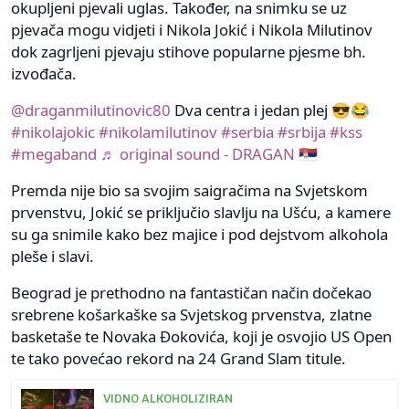
okupljeni pjevali uglas. Također, na snimku se uz
pjevača mogu vidjeti i Nikola Jokić i Nikola Milutinov
dok zagrljeni pjevaju stihove popularne pjesme bh.
izvođača.
@draganmilutinovic80
Dva centra i jedan plej 😎😂
#nikolajokic
#nikolamilutinov
#serbia
#srbija
#kss
#megaband
♬ original sound - DRAGAN 🇷🇸
Premda nije bio sa svojim saigračima na Svjetskom
prvenstvu, Jokić se priključio slavlju na Ušću, a kamere
su ga snimile kako bez majice i pod dejstvom alkohola
pleše i slavi.
Beograd je prethodno na fantastičan način dočekao
srebrene košarkaške sa Svjetskog prvenstva, zlatne
basketaše te Novaka Đokovića, koji je osvojio US Open
te tako povećao rekord na 24 Grand Slam titule.
VIDNO ALKOHOLIZIRAN