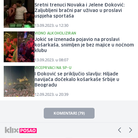
Sretni trenuci Novaka i Jelene Đoković:
Zaljubljeni bračni par uživao u proslavi
uspjeha sportaša
13.09.2023. u 12:30
VIDNO ALKOHOLIZIRAN
Jokić se iznenada pojavio na proslavi
košarkaša, snimljen je bez majice u noćnom
klubu
13.09.2023. u 08:07
VICEPRVACI NA SP-U
I Đoković se priključio slavlju: Hiljade
navijača dočekalo košarkaše Srbije u
Beogradu
12.09.2023. u 20:39
KOMENTARI (79)