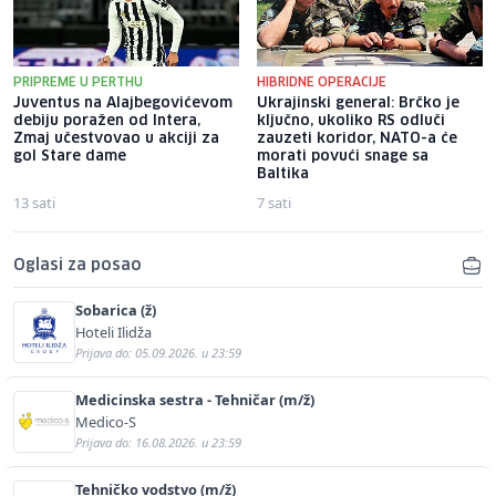
PRIPREME U PERTHU
HIBRIDNE OPERACIJE
Juventus na Alajbegovićevom
Ukrajinski general: Brčko je
debiju poražen od Intera,
ključno, ukoliko RS odluči
Zmaj učestvovao u akciji za
zauzeti koridor, NATO-a će
gol Stare dame
morati povući snage sa
Baltika
13 sati
7 sati
Oglasi za posao
Sobarica (ž)
Hoteli Ilidža
Prijava do: 05.09.2026. u 23:59
Medicinska sestra - Tehničar (m/ž)
Medico-S
Prijava do: 16.08.2026. u 23:59
Tehničko vodstvo (m/ž)