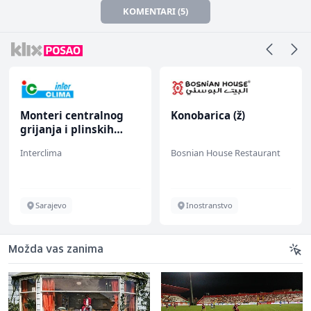
KOMENTARI (5)
Monteri centralnog
Konobarica (ž)
grijanja i plinskih
instalacija (m)
Interclima
Bosnian House Restaurant
Sarajevo
Inostranstvo
Možda vas zanima