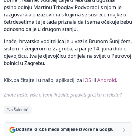
psihologinju Martinu Trboglav Podvorac i s njom je
razgovarala o izazovima s kojima se susreću majke u
četrdesetima te je tada priznala da i sama očekuje bebu
odnosno da je u drugom stanju.
Inače, hrvatska voditeljica je u vezi s Brunom Šunjićem,
sistem inženjerom iz Zagreba, a par je 14. juna dobio
djevojčicu. Iva je djevojčicu donijela na svijet u Petrovoj
bolnici u Zagrebu.
Klix.ba čitajte i u našoj aplikaciji za
iOS
ili
Android
.
Znate nešto više o temi ili želite prijaviti grešku u tekstu?
Iva Šulentić
Dodajte Klix.ba među omiljene izvore na Googlu