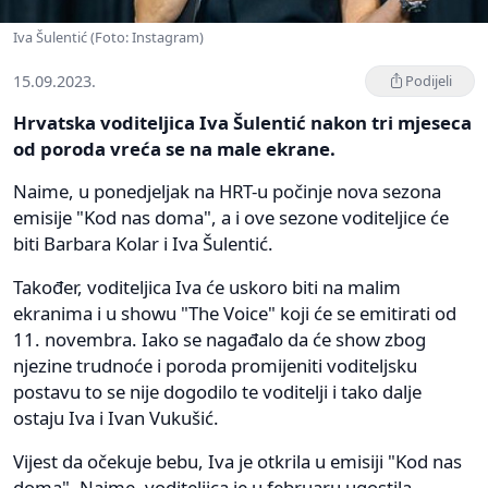
Iva Šulentić (Foto: Instagram)
15.09.2023.
Podijeli
Hrvatska voditeljica Iva Šulentić nakon tri mjeseca
od poroda vreća se na male ekrane.
Naime, u ponedjeljak na HRT-u počinje nova sezona
emisije "Kod nas doma", a i ove sezone voditeljice će
biti Barbara Kolar i Iva Šulentić.
Također, voditeljica Iva će uskoro biti na malim
ekranima i u showu "The Voice" koji će se emitirati od
11. novembra. Iako se nagađalo da će show zbog
njezine trudnoće i poroda promijeniti voditeljsku
postavu to se nije dogodilo te voditelji i tako dalje
ostaju Iva i Ivan Vukušić.
Vijest da očekuje bebu, Iva je otkrila u emisiji "Kod nas
doma". Naime, voditeljica je u februaru ugostila