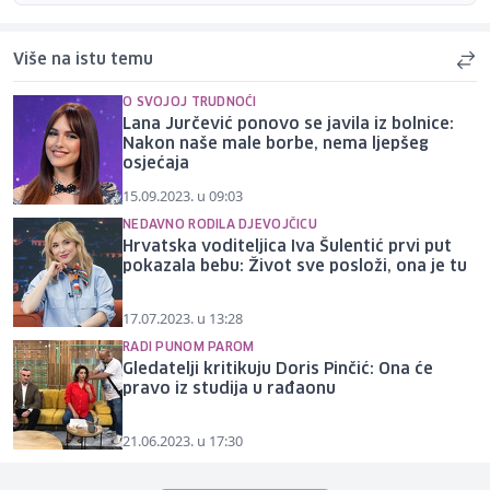
Više na istu temu
O SVOJOJ TRUDNOĆI
Lana Jurčević ponovo se javila iz bolnice:
Nakon naše male borbe, nema ljepšeg
osjećaja
15.09.2023. u 09:03
NEDAVNO RODILA DJEVOJČICU
Hrvatska voditeljica Iva Šulentić prvi put
pokazala bebu: Život sve posloži, ona je tu
17.07.2023. u 13:28
RADI PUNOM PAROM
Gledatelji kritikuju Doris Pinčić: Ona će
pravo iz studija u rađaonu
21.06.2023. u 17:30