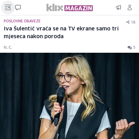
18
POSLOVNE OBAVEZE
Iva Šulentić vraća se na TV ekrane samo tri
mjeseca nakon poroda
N. C.
5