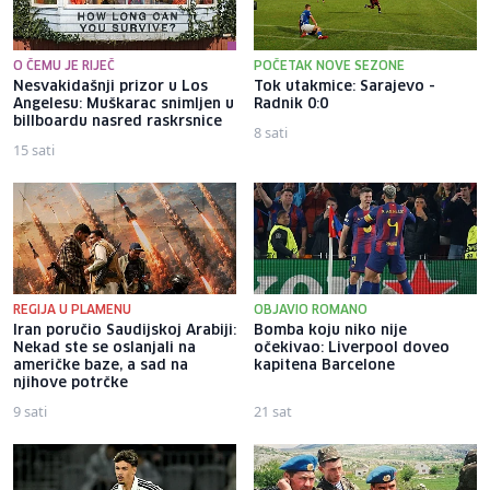
O ČEMU JE RIJEČ
POČETAK NOVE SEZONE
Nesvakidašnji prizor u Los
Tok utakmice: Sarajevo -
Angelesu: Muškarac snimljen u
Radnik 0:0
billboardu nasred raskrsnice
8 sati
15 sati
REGIJA U PLAMENU
OBJAVIO ROMANO
Iran poručio Saudijskoj Arabiji:
Bomba koju niko nije
Nekad ste se oslanjali na
očekivao: Liverpool doveo
američke baze, a sad na
kapitena Barcelone
njihove potrčke
9 sati
21 sat