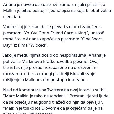
Ariana je navela da su se "svi samo smijali i pričali", a
Malkin je pitao postoji li jedna pjesma koja bi obuhvatila
njen dan.
Voditelj joj je rekao da će pjevati s njom i započeo s
pjesmom "You've Got A Friend Carole King", unatoč
tome što je Ariana započela s pjesmom "One Short
Day" iz filma "Wicked".
Iako je među njima došlo do nesporazuma, Ariana je
pohvalila Malkinovu kratku izvedbu pjesme. Ovaj
trenutak nije prošao nezapaženo na društvenim
mrežama, gdje su mnogi pratitelji iskazali svoje
mišljenje o Malkinovom pristupu intervjuu.
Neki od komentara sa Twittera na ovaj intervju su bili:
"Marc Malkin je tako neugodan", "Prestani tjerati ljude
da se osjećaju neugodno tražeći od njih da pjevaju",
"Malkin je toliko loš u ovome da ja osjećam da je na