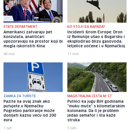
STATE DEPARTMENT
KO STOJI IZA NAPADA?
Amerikanci zatvaraju pet
Incidenti širom Evrope: Dron
konzulata, analitičari
iz Rumunije ušao u Bugarsku i
upozoravaju na prostor koji bi
eksplodirao blizu gasovoda,
mogla iskoristiti Kina
letjelice uočene i u Njemačkoj
46 min
17 min
ZAMKA ZA TURISTE
MAGISTRALNA CESTA M-17
Pazite na ovaj znak ako
Putnici ka jugu BiH godinama
putujete u Njemačku:
"muku muče" s kilometarskim
Pogrešno parkiranje može
kolonama: Da li je problem
donijeti kaznu veću od 200
jedan semafor i šta kaže
eura
struka
1 sat
5 sati