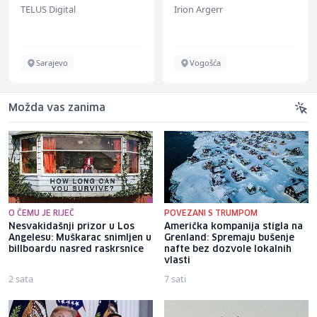
TELUS Digital
Irion Argerr
renommiertes
Schuhunternehmen
Sarajevo
Vogošća
Možda vas zanima
O ČEMU JE RIJEČ
POVEZANI S TRUMPOM
Nesvakidašnji prizor u Los
Američka kompanija stigla na
Angelesu: Muškarac snimljen u
Grenland: Spremaju bušenje
billboardu nasred raskrsnice
nafte bez dozvole lokalnih
vlasti
2 sata
7 sati