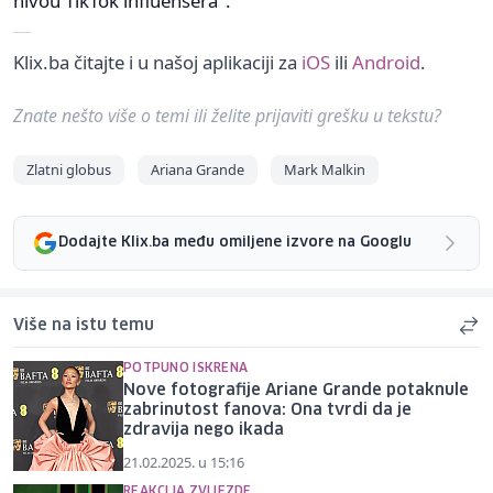
nivou TikTok influensera".
Klix.ba čitajte i u našoj aplikaciji za
iOS
ili
Android
.
Znate nešto više o temi ili želite prijaviti grešku u tekstu?
Zlatni globus
Ariana Grande
Mark Malkin
Dodajte Klix.ba među omiljene izvore na Googlu
Više na istu temu
POTPUNO ISKRENA
Nove fotografije Ariane Grande potaknule
zabrinutost fanova: Ona tvrdi da je
zdravija nego ikada
21.02.2025. u 15:16
REAKCIJA ZVIJEZDE