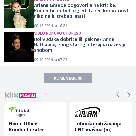
Ariana Grande odgovorila na kritike:
Komentirati tuđi izgled, takvu komotnost
niko ne bi trebao imati
06.12.2024. u 16:21
VIDEO PONOVO U FOKUSU
Holivudska dobrica ili ipak ne? Anne
Hathaway zbog starog intervjua nazivaju
snobom
09.10.2024. u 07:23
KOMENTARI (8)
Home Office
Tehničar održavanja
Kundenberater
CNC mašina (m)
(m/w/d) für ein