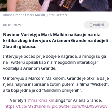
Ariana Grande i Mark Malkin (Foto: Twitter)
06.01.2025.
Podijeli
Novinar Varietyja Mark Malkin naišao je na niz
kritika zbog intervjua s Arianom Grande na dodjeli
Zlatnih globusa.
Intervju je počeo prije dodjele nagrada, a mnogi su ga
na Twitteru opisali kao niz "neugodnih interakcija"
voditelja s Arianom Grande.
U intervjuu s Marcom Malkinom, Grande je otkrila da je
njena haljina inspirisana žutim putem iz filma "Wicked",
a ta boja jedna je od "Glindinih omiljenih".
Variety's
@marcmalkin
sings for Ariana Grande.
https://t.co/MYdYslreH8
pic.twitter.com/XKDXSwrwov