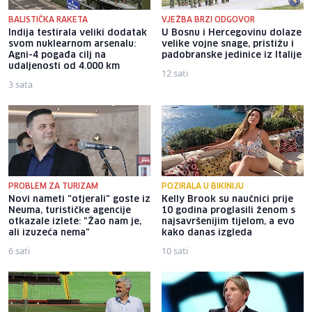
BALISTIČKA RAKETA
VJEŽBA BRZI ODGOVOR
Indija testirala veliki dodatak
U Bosnu i Hercegovinu dolaze
svom nuklearnom arsenalu:
velike vojne snage, pristižu i
Agni-4 pogađa cilj na
padobranske jedinice iz Italije
udaljenosti od 4.000 km
12 sati
3 sata
PROBLEM ZA TURIZAM
POZIRALA U BIKINIJU
Novi nameti "otjerali" goste iz
Kelly Brook su naučnici prije
Neuma, turističke agencije
10 godina proglasili ženom s
otkazale izlete: "Žao nam je,
najsavršenijim tijelom, a evo
ali izuzeća nema"
kako danas izgleda
6 sati
10 sati