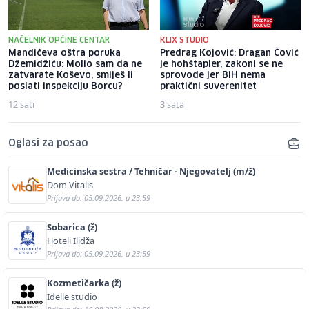
NAČELNIK OPĆINE CENTAR
KLIX STUDIO
Mandićeva oštra poruka
Predrag Kojović: Dragan Čović
Džemidžiću: Molio sam da ne
je hohštapler, zakoni se ne
zatvarate Koševo, smiješ li
sprovode jer BiH nema
poslati inspekciju Borcu?
praktični suverenitet
12 sati
3 sata
Oglasi za posao
Medicinska sestra / Tehničar - Njegovatelj (m/ž)
Dom Vitalis
Prijava do: 05.09.2026. u 23:59
Sobarica (ž)
Hoteli Ilidža
Prijava do: 05.09.2026. u 23:59
Kozmetičarka (ž)
Idelle studio