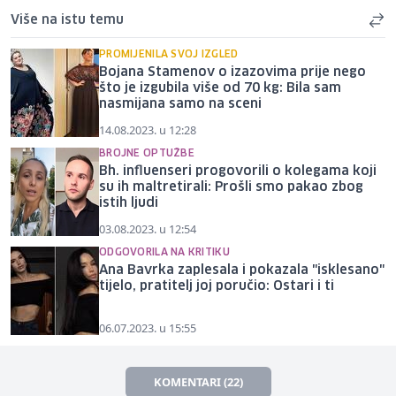
Više na istu temu
PROMIJENILA SVOJ IZGLED
Bojana Stamenov o izazovima prije nego
što je izgubila više od 70 kg: Bila sam
nasmijana samo na sceni
14.08.2023. u 12:28
BROJNE OPTUŽBE
Bh. influenseri progovorili o kolegama koji
su ih maltretirali: Prošli smo pakao zbog
istih ljudi
03.08.2023. u 12:54
ODGOVORILA NA KRITIKU
Ana Bavrka zaplesala i pokazala "isklesano"
tijelo, pratitelj joj poručio: Ostari i ti
06.07.2023. u 15:55
KOMENTARI (22)