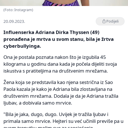
(Foto: Instagram)
20.09.2023.
Podijeli
Influenserka Adriana Dirka Thyssen (49)
pronađena je mrtva u svom stanu, bila je žrtva
cyberbullyinga.
Ona je postala poznata nakon što je izgubila 45
kilograma u godinu dana kada je počela dijeliti svoja
iskustva s pratiteljima na društvenim mrežama.
Žena koja se predstavila kao njena sestrična iz Sao
Paola kazala je kako je Adriana bila zlostavljana na
društvenim mrežama. Dodala je da je Adriana tražila
ljubav, a dobivala samo mrvice.
"Bila je jaka, dugo, dugo. Uvijek je tražila ljubav i
primala samo mrvice. Hejteri su već učinili previše pa u
ovom trenutku molim sve za saosjećanje,