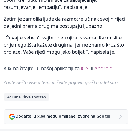
razumijevanje i empatiju", napisala je.
Zatim je zamolila ljude da razmotre učinak svojih riječi i
da jedni prema drugima postupaju ljubazno.
"Čuvajte sebe, čuvajte one koji su s vama. Razmislite
prije nego Išta kažete drugima, jer ne znamo kroz što
prolaze. Vaše riječi mogu jako boljeti", napisala je.
Klix.ba čitajte i u našoj aplikaciji za
iOS
ili
Android
.
Znate nešto više o temi ili želite prijaviti grešku u tekstu?
Adriana Dirka Thyssen
Dodajte Klix.ba među omiljene izvore na Googlu