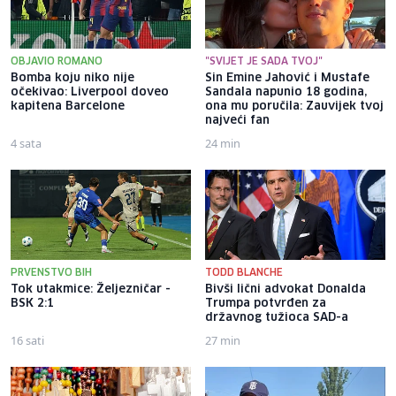
OBJAVIO ROMANO
"SVIJET JE SADA TVOJ"
Bomba koju niko nije
Sin Emine Jahović i Mustafe
očekivao: Liverpool doveo
Sandala napunio 18 godina,
kapitena Barcelone
ona mu poručila: Zauvijek tvoj
najveći fan
4 sata
24 min
PRVENSTVO BIH
TODD BLANCHE
Tok utakmice: Željezničar -
Bivši lični advokat Donalda
BSK 2:1
Trumpa potvrđen za
državnog tužioca SAD-a
16 sati
27 min