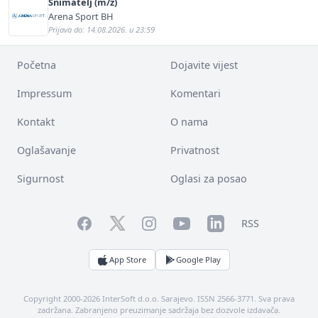
Snimatelj (m/ž)
Arena Sport BH
Prijava do: 14.08.2026. u 23:59
Početna
Dojavite vijest
Impressum
Komentari
Kontakt
O nama
Oglašavanje
Privatnost
Sigurnost
Oglasi za posao
Facebook
YouTube
LinkedIn
Twitter
Instagram
RSS
App Store
Google Play
Copyright 2000-2026 InterSoft d.o.o. Sarajevo. ISSN 2566-3771. Sva prava
zadržana. Zabranjeno preuzimanje sadržaja bez dozvole izdavača.