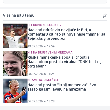
Više na istu temu
HIT DUBIOZE KOLEKTIV
Haaland oduševio navijače iz BiH, u
komentaru citirao stihove naše "himne" sa
Svjetskog prvenstva
19.07.2026. u 12:59
HIT NA DRUŠTVENIM MREŽAMA
Ruska manekenka zbog sličnosti s
Haalandom postala viralna: "DNK test nije
potreban"
08.07.2026. u 11:24
NE SMETAJU MU ŠALE
Haaland postao "kralj memeova": Evo
zašto ga ismijavaju na mrežama
06.07.2026. u 13:28