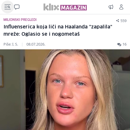
559
MILIONSKI PREGLEDI
Influenserica koja liči na Haalanda "zapalila"
mreže: Oglasio se i nogometaš
Piše: I. S.
|
08.07.2026.
16