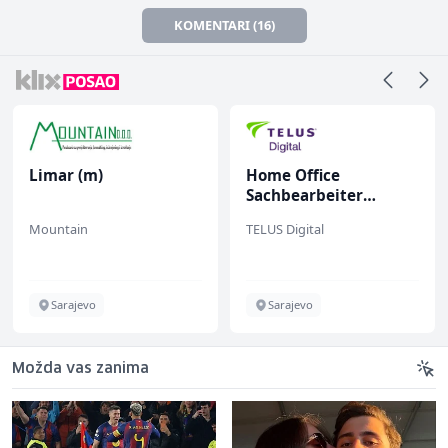
KOMENTARI (16)
Limar (m)
Home Office
Sachbearbeiter
(m/w/d) für einen
Mountain
TELUS Digital
bekannten deutschen
Energieversorger
Sarajevo
Sarajevo
Možda vas zanima