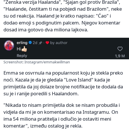
"Ženska verzija Haalanda", "Sjajan gol protiv Brazila",
"Haalande, čestitam ti na pobjedi nad Brazilom", neke
su od reakcija. Haaland je kratko napisao: "Ćao" i
dodao emoji s podignutim palcem. Njegov komentar
dosad ima gotovo dva miliona lajkova.
Screenshot: Instagram/emmakwillman
Emma se osvrnula na popularnost koju je stekla preko
noći. Kazala je da je gledala "Love Island" kada je
primijetila da joj dolaze brojne notifikacije te dodala da
su je i ranije poredili s Haalandom.
"Nikada to nisam primijetila dok se nisam probudila i
vidjela da mi je on komentarisao na Instagramu. On
ima 54 miliona pratitelja i odlučio je ostaviti meni
komentar", između ostalog je rekla.