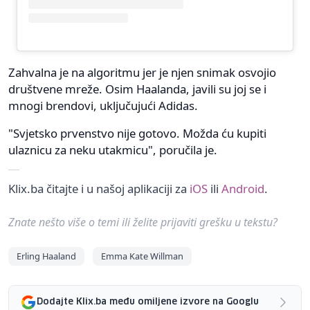
Zahvalna je na algoritmu jer je njen snimak osvojio
društvene mreže. Osim Haalanda, javili su joj se i
mnogi brendovi, uključujući Adidas.
"Svjetsko prvenstvo nije gotovo. Možda ću kupiti
ulaznicu za neku utakmicu", poručila je.
Klix.ba čitajte i u našoj aplikaciji za
iOS
ili
Android
.
Znate nešto više o temi ili želite prijaviti grešku u tekstu?
Erling Haaland
Emma Kate Willman
Dodajte Klix.ba među omiljene izvore na Googlu