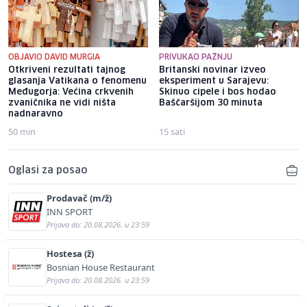
OBJAVIO DAVID MURGIA
PRIVUKAO PAŽNJU
Otkriveni rezultati tajnog
Britanski novinar izveo
glasanja Vatikana o fenomenu
eksperiment u Sarajevu:
Međugorja: Većina crkvenih
Skinuo cipele i bos hodao
zvaničnika ne vidi ništa
Baščaršijom 30 minuta
nadnaravno
50 min
15 sati
Oglasi za posao
Prodavač (m/ž)
INN SPORT
Prijava do: 20.08.2026. u 23:59
Hostesa (ž)
Bosnian House Restaurant
Prijava do: 20.08.2026. u 23:59