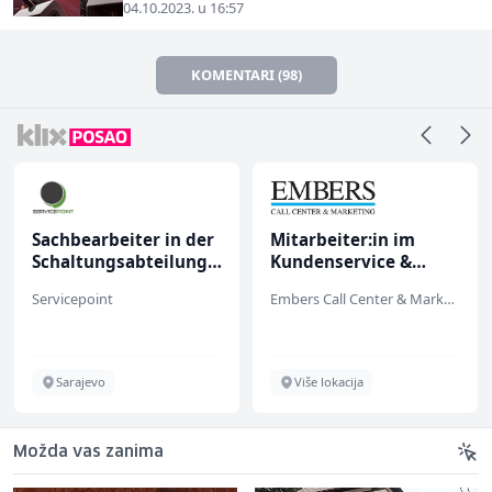
04.10.2023. u 16:57
KOMENTARI (98)
Sachbearbeiter in der
Mitarbeiter:in im
Schaltungsabteilung
Kundenservice &
(m/w)
Support (m/w/d)
Servicepoint
Embers Call Center & Marketing
Sarajevo
Više lokacija
Možda vas zanima