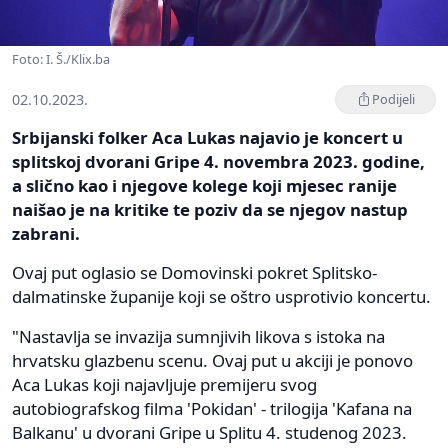
Foto: I. Š./Klix.ba
02.10.2023.
Podijeli
Srbijanski folker Aca Lukas najavio je koncert u
splitskoj dvorani Gripe 4. novembra 2023. godine,
a slično kao i njegove kolege koji mjesec ranije
naišao je na kritike te poziv da se njegov nastup
zabrani.
Ovaj put oglasio se Domovinski pokret Splitsko-
dalmatinske županije koji se oštro usprotivio koncertu.
"Nastavlja se invazija sumnjivih likova s istoka na
hrvatsku glazbenu scenu. Ovaj put u akciji je ponovo
Aca Lukas koji najavljuje premijeru svog
autobiografskog filma 'Pokidan' - trilogija 'Kafana na
Balkanu' u dvorani Gripe u Splitu 4. studenog 2023.