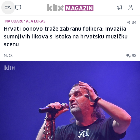
34
"NA UDARU" ACA LUKAS
Hrvati ponovo traže zabranu folkera: Invazija
sumnjivih likova s istoka na hrvatsku muzičku
scenu
N. O.
98