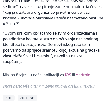
zatvora u Haag. Čovjek to i ne skriva, štaviše - ponosi
se time", naveli su uz pitanje zar je normalno da čovjek
"koji je u zatvoru organizirao privatni koncert za
krvnika Vukovara Miroslava Radića nesmetano nastupa
u Splitu?".
"Ovom prilikom obraćamo se svim organizacijama i
pojedincima kojima je stalo do očuvanja nacionalnog
identiteta i dostojanstva Domovinskog rata te ih
pozivamo da spriječe sramotu kojoj aktualna gradska
vlast izlaže Split i Hrvatsku", naveli su na kraju
saopštenja.
Klix.ba čitajte i u našoj aplikaciji za
iOS
ili
Android
.
Znate nešto više o temi ili želite prijaviti grešku u tekstu?
Split
Aca Lukas