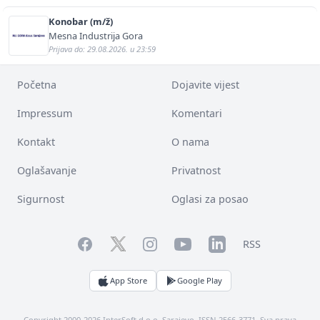
Konobar (m/ž)
Mesna Industrija Gora
Prijava do: 29.08.2026. u 23:59
Početna
Dojavite vijest
Impressum
Komentari
Kontakt
O nama
Oglašavanje
Privatnost
Sigurnost
Oglasi za posao
Facebook
YouTube
LinkedIn
Twitter
Instagram
RSS
App Store
Google Play
Copyright 2000-2026 InterSoft d.o.o. Sarajevo. ISSN 2566-3771. Sva prava