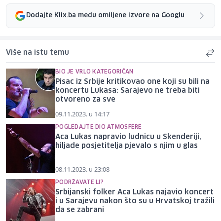
Dodajte Klix.ba među omiljene izvore na Googlu
Više na istu temu
BIO JE VRLO KATEGORIČAN
Pisac iz Srbije kritikovao one koji su bili na
koncertu Lukasa: Sarajevo ne treba biti
otvoreno za sve
09.11.2023. u 14:17
POGLEDAJTE DIO ATMOSFERE
Aca Lukas napravio ludnicu u Skenderiji,
hiljade posjetitelja pjevalo s njim u glas
08.11.2023. u 23:08
PODRŽAVATE LI?
Srbijanski folker Aca Lukas najavio koncert
i u Sarajevu nakon što su u Hrvatskoj tražili
da se zabrani