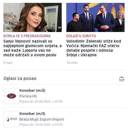
BORILA SE S PREDRASUDAMA
DOLAZI U SUBOTU
Sanju Vejnović nazivali su
Volodimir Zelenski stiže kod
najljepšom glumicom svijeta, a
Vučića: Njemački FAZ otkrio
sad kaže: Ljepota vas ne
detalje posjete i odnosa
može održati u ovom poslu
Srbije i Ukrajine
5 sati
14 min
Oglasi za posao
Konobar (m/ž)
Pivnica HS
Prijava do: 20.08.2026. u 23:59
Konobar (m/ž)
Braća Mujić Export-Import
Prijava do: 16.08.2026. u 23:59