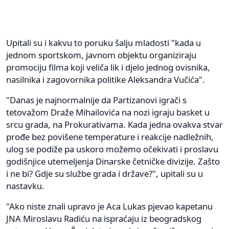
Upitali su i kakvu to poruku šalju mladosti "kada u
jednom sportskom, javnom objektu organiziraju
promociju filma koji veliča lik i djelo jednog ovisnika,
nasilnika i zagovornika politike Aleksandra Vučića".
"Danas je najnormalnije da Partizanovi igrači s
tetovažom Draže Mihailovića na nozi igraju basket u
srcu grada, na Prokurativama. Kada jedna ovakva stvar
prođe bez povišene temperature i reakcije nadležnih,
ulog se podiže pa uskoro možemo očekivati i proslavu
godišnjice utemeljenja Dinarske četničke divizije. Zašto
i ne bi? Gdje su službe grada i države?", upitali su u
nastavku.
"Ako niste znali upravo je Aca Lukas pjevao kapetanu
JNA Miroslavu Radiću na ispraćaju iz beogradskog