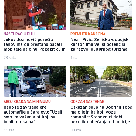
NASTUPAO U PULI
PREMIJER KANTONA
Jakov Jozinović poručio
Nezir Pivić: Zeničko-dobojski
fanovima da prestanu bacati
kanton ima veliki potencijal
mobitele na binu: Pogazit ću ih
za razvoj kulturnog turizma
23 sata
1 sat
BROJ KRAĐA NA MINIMUMU
ODRŽAN SASTANAK
Kako je završena ere
Otkazan skup na Dobrinji zbog
automafije u Sarajevu: "Uzeli
maloljetnika koji voze
smo im važan alat koji su
romobile: Stanovnici dobili
imali u rukama"
nekoliko obećanja od policije
11 sati
3 sata