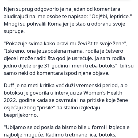
Njen suprug odgovorio je na jedan od komentara
aludirajući na ime osobe te napisao: "Odj*bi, leptirice."
Mnogi su pohvalili Koma jer je stao u odbranu svoje
supruge.
"Pokazuje svima kako pravi muževi štite svoje žene",
"Iskreno, ona je zaposlena mama, rodila je četvero
djece i može raditi šta god je usrećuje. Ja sam rodila
jedno dijete prije 31 godinu i meni treba botoks", bili su
samo neki od komentara ispod njene objave.
Duff je na meti kritika već duži vremenski period, a o
botoksu je govorila u intervjuu za Women's Health
2022. godine kada se osvrnula i na pritiske koje žene
osjećaju zbog "prisile" da stalno izgledaju
besprijekorno.
"Ubijamo se od posla da bismo bile u formi i izgledale
najbolje moguće. Radimo tretmane lica, botoks,