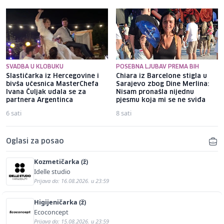
SVADBA U KLOBUKU
POSEBNA LJUBAV PREMA BIH
Slastičarka iz Hercegovine i
Chiara iz Barcelone stigla u
bivša učesnica MasterChefa
Sarajevo zbog Dine Merlina:
Ivana Čuljak udala se za
Nisam pronašla nijednu
partnera Argentinca
pjesmu koja mi se ne sviđa
6 sati
8 sati
Oglasi za posao
Kozmetičarka (ž)
Idelle studio
Prijava do: 16.08.2026. u 23:59
Higijeničarka (ž)
Ecoconcept
Prijava do: 15.08.2026. u 23:59