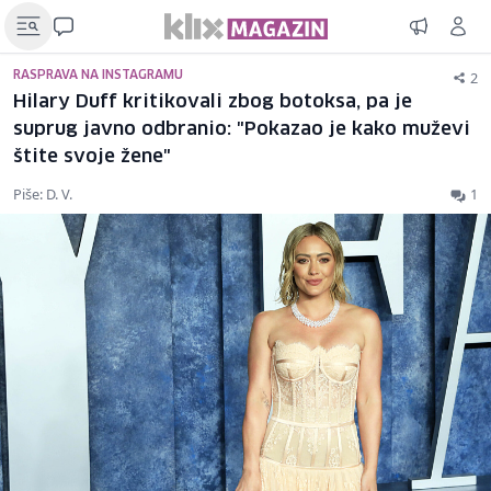
2
RASPRAVA NA INSTAGRAMU
Hilary Duff kritikovali zbog botoksa, pa je
suprug javno odbranio: "Pokazao je kako muževi
štite svoje žene"
Piše: D. V.
1