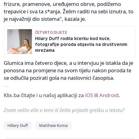
frizure, pramenove, uređujemo obrve, podižemo
trepavice i sva ta s*anja. Želim raditi na sebi iznutra, to
je najvažniji dio sistema", kazala je.
ČETVRTO DIJETE
Hilary Duff rodila kćerku kod kuće,
fotografije poroda objavila na društvenim
mrežama
Glumica ima četvero djece, a u intervjuu je istakla da je
ponosna na promjene na svom tijelu nakon poroda te
se odlučila pozirati gola na naslovnici časopisa.
Klix.ba čitajte i u našoj aplikaciji za
iOS
ili
Android
.
Znate nešto više o temi ili želite prijaviti grešku u tekstu?
Hillary Duff
Matthew Koma