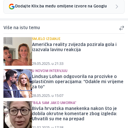
Dodajte Klix.ba među omiljene izvore na Googlu
Više na istu temu
SMJELO IZDANJE
Američka reality zvijezda pozirala gola i
izazvala lavinu reakcija
29.05.2025. u 21:33
U NOVOM INTERVJUU
Lindsay Lohan odgovorila na prozivke o
plastičnim operacijama: "Odakle mi vrijeme
za to"
28.05.2025. u 15:07
"BILA SAM JAKO UMORNA"
Bivša hrvatska manekenka nakon što je
dobila okrutne komentare zbog izgleda:
Uhvatili su me na prepad
21.02.2025. u 17:38