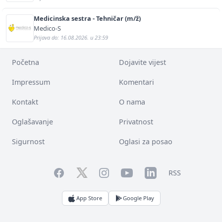
Medicinska sestra - Tehničar (m/ž)
Medico-S
Prijava do: 16.08.2026. u 23:59
Početna
Dojavite vijest
Impressum
Komentari
Kontakt
O nama
Oglašavanje
Privatnost
Sigurnost
Oglasi za posao
Facebook
YouTube
LinkedIn
Twitter
Instagram
RSS
App Store
Google Play