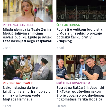
PREPOZNATLJIVO LICE
ŠEST AUTOBUSA
Mlada glumica iz Tuzle Zerina
Robijaši u velikom broju stigli
Mujkić šaljivim snimcima
u Mostar, nesebično pružaju
osvaja publiku: Ljude je uvijek
podršku Čeliku protiv
teže nasmijati nego rasplakati
Zrinjskog
7 sati
7 sati
PRVO POJAVLJIVANJE
PRIČALI NA BOSANSKOM
Nakon glasina da je u
Susret na Baščaršiji: Japanski
kritičnom stanju: Iran objavio
TikToker oduševljen nakon
snimak vrhovnog vođe
što je upoznao proslavljenog
Mojtabe Hamneija
nogometaša Tarika Hodžića
11 sati
20 sati