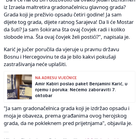
iz Izraela maltretira gradonačelnicu glavnog grada?
Grada koji je preživio opsadu četiri godine! Ja sam
dijete tog grada, dijete ratnog Sarajeva! Da li će Mostar
da šuti? Ja sam šokirana šta ovaj čovjek radi i koliko
slobode ima. Šta ovaj čovjek želi postići?", napisala je.
Karić je jučer poručila da vjeruje u pravnu državu
Bosnu i Hercegovinu te da je bilo kakvi pokušaji
zastrašivanja neće uplašiti.
NA ADRESU VIJEĆNICE
Amir Kabiri poslao paket Benjamini Karić, u
njemu i poruka: Nećemo zaboraviti 7.
oktobar
"Ja sam gradonačelnica grada koji je izdržao opsadu i
moja je obaveza, prema građanima ovog herojskog
grada, da ne pokleknem pred prijetnjama", objavila je.