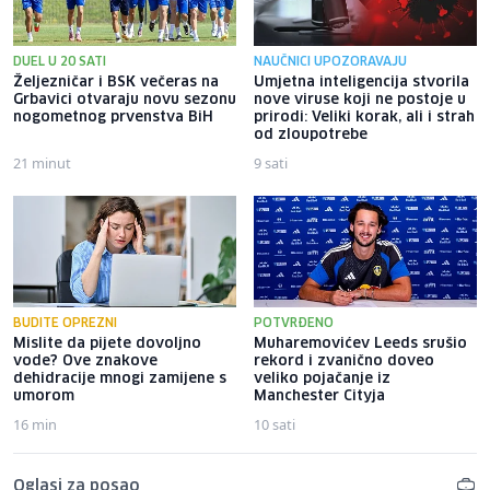
DUEL U 20 SATI
NAUČNICI UPOZORAVAJU
Željezničar i BSK večeras na
Umjetna inteligencija stvorila
Grbavici otvaraju novu sezonu
nove viruse koji ne postoje u
nogometnog prvenstva BiH
prirodi: Veliki korak, ali i strah
od zloupotrebe
21 minut
9 sati
BUDITE OPREZNI
POTVRĐENO
Mislite da pijete dovoljno
Muharemovićev Leeds srušio
vode? Ove znakove
rekord i zvanično doveo
dehidracije mnogi zamijene s
veliko pojačanje iz
umorom
Manchester Cityja
16 min
10 sati
Oglasi za posao