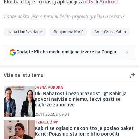
Klix.ba čitajte i u našoj aplikaciji za
iOS
ili
Android
.
Znate nešto više o temi ili želite prijaviti grešku u tekstu?
Hana Hadžiavdagić
Benjamina Karić
Amir Gross Kabiri
Dodajte Klix.ba među omiljene izvore na Googlu
Više na istu temu
JASNA PORUKA
Uk: Bahatost i bezobraznost "g" Kabirija
govori najviše o njemu, takvi gosti se
najbrže zaborave
25.11.2023. u 09:04
"IZRAEL ŽIVI"
Kabiri se oglasio nakon što je poslao paket
Karić: Pojasnio šta joj je htio poručiti