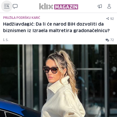
92
PRUŽILA PODRŠKU KARIĆ
Hadžiavdagić: Da li će narod BiH dozvoliti da
biznismen iz Izraela maltretira gradonačelnicu?
I. S.
72