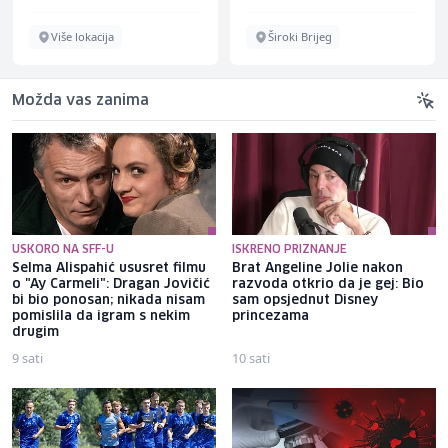
Više lokacija
Široki Brijeg
Možda vas zanima
USKORO NA SFF-U
ISKRENO PRIZNANJE
Selma Alispahić ususret filmu
Brat Angeline Jolie nakon
o "Ay Carmeli": Dragan Jovičić
razvoda otkrio da je gej: Bio
bi bio ponosan; nikada nisam
sam opsjednut Disney
pomislila da igram s nekim
princezama
drugim
9 sati
10 sati