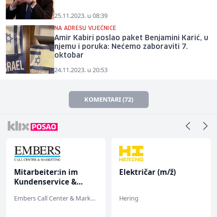
25.11.2023. u 08:39
NA ADRESU VIJEĆNICE
Amir Kabiri poslao paket Benjamini Karić, u
njemu i poruka: Nećemo zaboraviti 7.
oktobar
24.11.2023. u 20:53
KOMENTARI (72)
Mitarbeiter:in im
Električar (m/ž)
Kundenservice &
Support (m/w/d)
Embers Call Center & Marketing
Hering