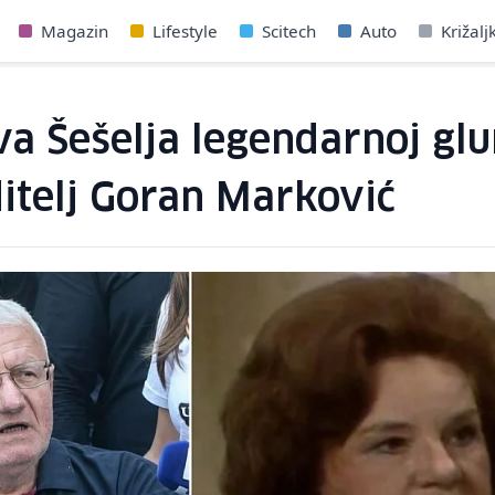
Magazin
Lifestyle
Scitech
Auto
Križalj
a Šešelja legendarnoj glu
ditelj Goran Marković