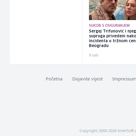
SUKOB S OSIGURANJEM
Sergej Trifunović i nje
supruga privedeni nak
incidenta u tržnom cen
Beogradu
9 sati
Dojavite vijest
Impressu
Početna
Copyright 2000-2026 InterSoft 