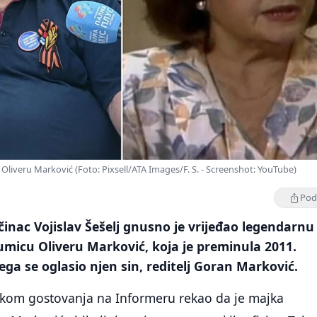
je Oliveru Marković (Foto: Pixsell/ATA Images/F. S. - Screenshot: YouTube)
Podi
činac Vojislav Šešelj gnusno je vrijeđao legendarnu
umicu Oliveru Marković, koja je preminula 2011.
ga se oglasio njen sin, reditelj Goran Marković.
tokom gostovanja na Informeru rekao da je majka