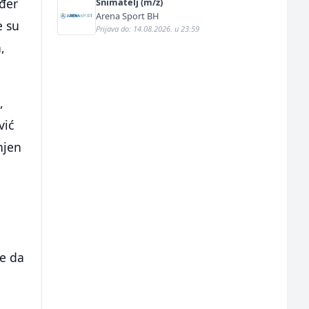
ođer
Snimatelj (m/ž)
Arena Sport BH
e su
Prijava do: 14.08.2026. u 23:59
,
,
vić
njen
je da