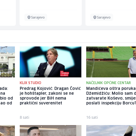
Sarajevo
Sarajevo
KLIX STUDIO
NAČELNIK OPĆINE CENTAR
ada:
Predrag Kojović: Dragan Čović
Mandićeva oštra poruka
ina
je hohštapler, zakoni se ne
Džemidžiću: Molio sam 
ubio od
sprovode jer BiH nema
zatvarate Koševo, smiješ
tao od
praktični suverenitet
poslati inspekciju Borcu
8 sati
16 sati