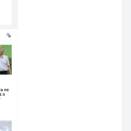
Sarajevo
Sarajevo
da ne
 li
?