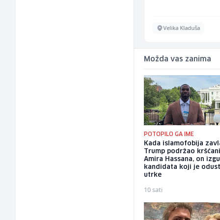
Sarajevo
Velika Kladuša
Možda vas zanima
POTOPILO GA IME
Kada islamofobija zavl
Trump podržao kršćan
Amira Hassana, on izg
kandidata koji je odus
utrke
10 sati