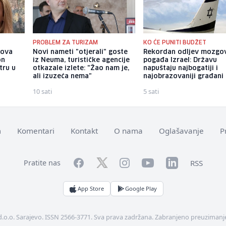
PROBLEM ZA TURIZAM
KO ĆE PUNITI BUDŽET
gova
Novi nameti "otjerali" goste
Rekordan odljev mozgo
on
iz Neuma, turističke agencije
pogađa Izrael: Državu
tru u
otkazale izlete: "Žao nam je,
napuštaju najbogatiji i
ali izuzeća nema"
najobrazovaniji građani
10 sati
5 sati
m
Komentari
Kontakt
O nama
Oglašavanje
P
Facebook
YouTube
LinkedIn
Twitter
Instagram
RSS
Pratite nas
App Store
Google Play
d.o.o. Sarajevo. ISSN 2566-3771. Sva prava zadržana. Zabranjeno preuzimanje