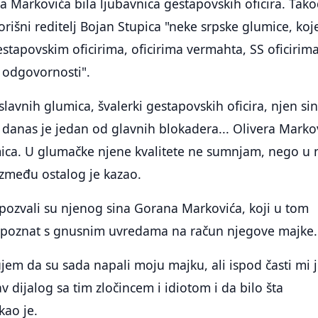
 Markovića bila ljubavnica gestapovskih oficira. Tak
orišni reditelj Bojan Stupica "neke srpske glumice, koj
estapovskim oficirima, oficirima vermahta, SS oficirima
 odgovornosti".
 slavnih glumica, švalerki gestapovskih oficira, njen sin
, danas je jedan od glavnih blokadera... Olivera Marko
mica. U glumačke njene kvalitete ne sumnjam, nego u 
zmeđu ostalog je kazao.
pozvali su njenog sina Gorana Markovića, koji u tom
 upoznat s gnusnim uvredama na račun njegove majke.
em da su sada napali moju majku, ali ispod časti mi 
v dijalog sa tim zločincem i idiotom i da bilo šta
kao je.