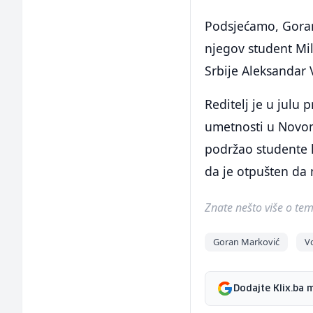
Podsjećamo, Goran
njegov student Mil
Srbije Aleksandar 
Reditelj je u julu
umetnosti u Novom
podržao studente k
da je otpušten da m
Znate nešto više o temi 
Goran Marković
Vo
Dodajte Klix.ba 