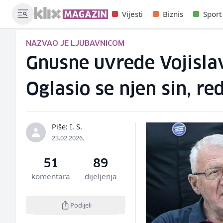
Vijesti
Biznis
Sport
NAZVAO JE LJUBAVNICOM
Gnusne uvrede Vojislav
Oglasio se njen sin, re
Piše: I. S.
23.02.2026.
51
89
komentara
dijeljenja
Podijeli