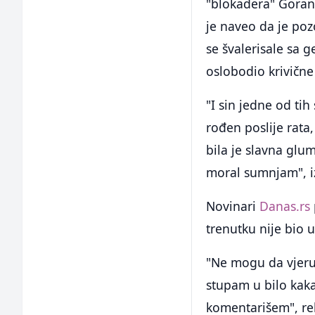
"blokadera" Gorana
je naveo da je poz
se švalerisale sa g
oslobodio krivične
"I sin jedne od tih
rođen poslije rata
bila je slavna glu
moral sumnjam", i
Novinari
Danas.rs
trenutku nije bio
"Ne mogu da vjeruj
stupam u bilo kaka
komentarišem", re