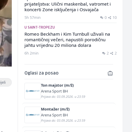
prijateljstva: Ulični maskenbal, vatromet i
koncerti Zone isključenja i Osvajača
5h 57min
0
10
U SAINT-TROPEZU
Romeo Beckham i Kim Turnbull uživali na
romantičnoj večeri, napustili porodičnu
jahtu vrijednu 20 miliona dolara
6h 2min
2
2
Oglasi za posao
jeli
Ton majstor (m/ž)
Arena Sport BH
Prijava do: 03.09.2026. u 23:59
Montažer (m/ž)
Arena Sport BH
Prijava do: 03.09.2026. u 23:59