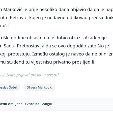
 Marković je prije nekoliko dana objavio da ga je na
utin Petrović, kojeg je nedavno odlikovao predsjedni
Vučić.
 prošle godine objavio da je dobio otkaz s Akademije
 Sadu. Pretpostavlja da se ovo dogodilo zato što je
oji protestuju. Između ostalog je naveo da ne bi ni z
u studenti tu vijest nisu privatno proslijedili.
ili želite prijaviti grešku u tekstu?
jislav Šešelj
Olivera Marković
među omiljene izvore na Googlu