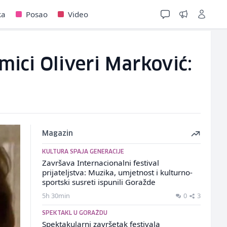
ka
Posao
Video
mici Oliveri Marković:
Magazin
KULTURA SPAJA GENERACIJE
Završava Internacionalni festival
prijateljstva: Muzika, umjetnost i kulturno-
sportski susreti ispunili Goražde
5h 30min
0
3
SPEKTAKL U GORAŽDU
Spektakularni završetak festivala