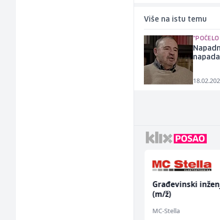
Više na istu temu
"POČELO 
Napadnu
napadač
18.02.202
Monteri ventilacije i
Građevinski inžen
klimatizacije (m)
(m/ž)
Interclima
MC-Stella