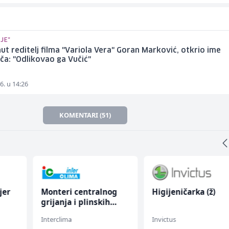
JE"
t reditelj filma "Variola Vera" Goran Marković, otkrio ime
a: "Odlikovao ga Vučić"
6. u 14:26
KOMENTARI (51)
jer
Monteri centralnog
Higijeničarka (ž)
grijanja i plinskih
instalacija (m)
Interclima
Invictus