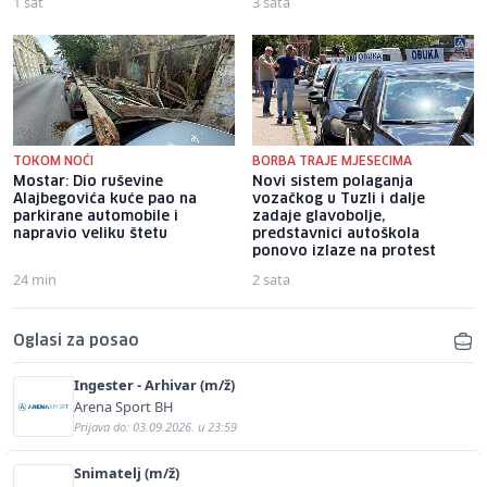
1 sat
3 sata
TOKOM NOĆI
BORBA TRAJE MJESECIMA
Mostar: Dio ruševine
Novi sistem polaganja
Alajbegovića kuće pao na
vozačkog u Tuzli i dalje
parkirane automobile i
zadaje glavobolje,
napravio veliku štetu
predstavnici autoškola
ponovo izlaze na protest
24 min
2 sata
Oglasi za posao
Ingester - Arhivar (m/ž)
Arena Sport BH
Prijava do: 03.09.2026. u 23:59
Snimatelj (m/ž)