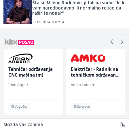
Šta su Milenu Radulović pitali na sudu: "Je li
vam naredbodavno ili normalno rekao da
raširite noge?"
23.05.2024. u 07:14
Tehničar održavanja
Električar - Radnik na
CNC mašina (m)
tehničkom održavanju
(m/ž)
Irion Argerr
Amko komerc
Vogošća
Sarajevo
Možda vas zanima