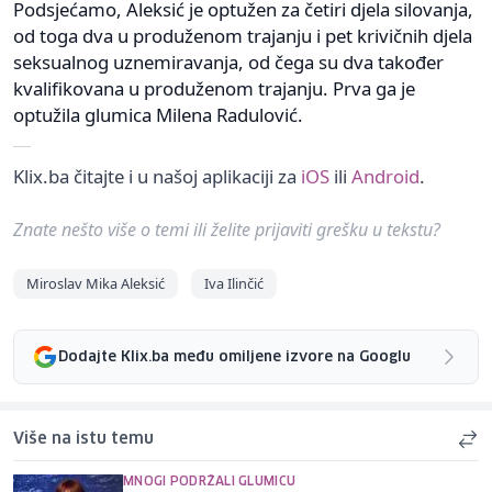
Podsjećamo, Aleksić je optužen za četiri djela silovanja,
od toga dva u produženom trajanju i pet krivičnih djela
seksualnog uznemiravanja, od čega su dva također
kvalifikovana u produženom trajanju. Prva ga je
optužila glumica Milena Radulović.
Klix.ba čitajte i u našoj aplikaciji za
iOS
ili
Android
.
Znate nešto više o temi ili želite prijaviti grešku u tekstu?
Miroslav Mika Aleksić
Iva Ilinčić
Dodajte Klix.ba među omiljene izvore na Googlu
Više na istu temu
MNOGI PODRŽALI GLUMICU