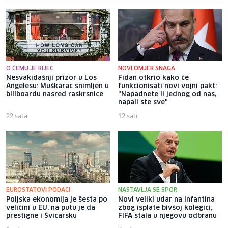
O ČEMU JE RIJEČ
NOVI OMJER SNAGA
Nesvakidašnji prizor u Los
Fidan otkrio kako će
Angelesu: Muškarac snimljen u
funkcionisati novi vojni pakt:
billboardu nasred raskrsnice
"Napadnete li jednog od nas,
napali ste sve"
22 sata
12 sati
EUROSTATOVI PODACI
NASTAVLJA SE SPOR
Poljska ekonomija je šesta po
Novi veliki udar na Infantina
veličini u EU, na putu je da
zbog isplate bivšoj kolegici,
prestigne i Švicarsku
FIFA stala u njegovu odbranu