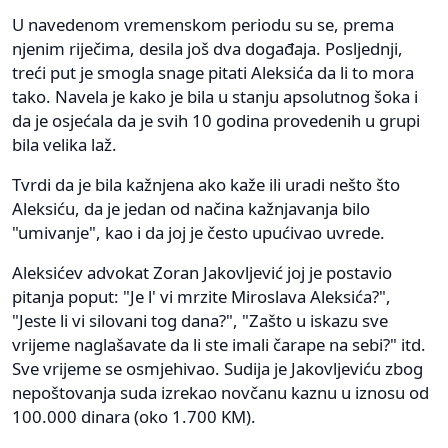
U navedenom vremenskom periodu su se, prema
njenim riječima, desila još dva događaja. Posljednji,
treći put je smogla snage pitati Aleksića da li to mora
tako. Navela je kako je bila u stanju apsolutnog šoka i
da je osjećala da je svih 10 godina provedenih u grupi
bila velika laž.
Tvrdi da je bila kažnjena ako kaže ili uradi nešto što
Aleksiću, da je jedan od načina kažnjavanja bilo
"umivanje", kao i da joj je često upućivao uvrede.
Aleksićev advokat Zoran Jakovljević joj je postavio
pitanja poput: "Je l' vi mrzite Miroslava Aleksića?",
"Jeste li vi silovani tog dana?", "Zašto u iskazu sve
vrijeme naglašavate da li ste imali čarape na sebi?" itd.
Sve vrijeme se osmjehivao. Sudija je Jakovljeviću zbog
nepoštovanja suda izrekao novčanu kaznu u iznosu od
100.000 dinara (oko 1.700 KM).