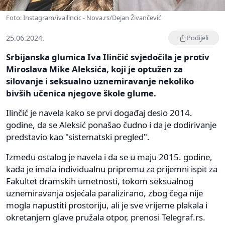
Foto: Instagram/ivailincic - Nova.rs/Dejan Živančević
25.06.2024.
Podijeli
Srbijanska glumica Iva Ilinčić svjedočila je protiv
Miroslava Mike Aleksića, koji je optužen za
silovanje i seksualno uznemiravanje nekoliko
bivših učenica njegove škole glume.
Ilinčić je navela kako se prvi događaj desio 2014.
godine, da se Aleksić ponašao čudno i da je dodirivanje
predstavio kao "sistematski pregled".
Između ostalog je navela i da se u maju 2015. godine,
kada je imala individualnu pripremu za prijemni ispit za
Fakultet dramskih umetnosti, tokom seksualnog
uznemiravanja osjećala paralizirano, zbog čega nije
mogla napustiti prostoriju, ali je sve vrijeme plakala i
okretanjem glave pružala otpor, prenosi Telegraf.rs.