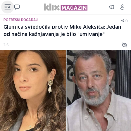
0
POTRESNI DOGAĐAJI
Glumica svjedočila protiv Mike Aleksića: Jedan
od načina kažnjavanja je bilo "umivanje"
I. S.