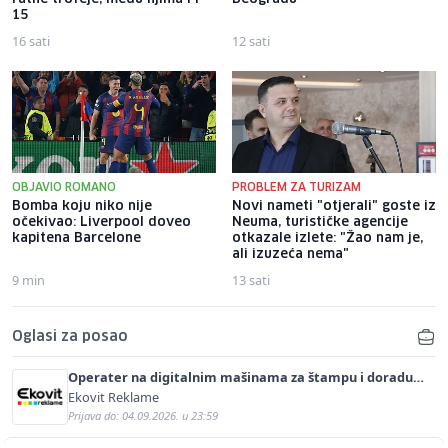
15
16 sati
12 sati
OBJAVIO ROMANO
PROBLEM ZA TURIZAM
Bomba koju niko nije
Novi nameti "otjerali" goste iz
očekivao: Liverpool doveo
Neuma, turističke agencije
kapitena Barcelone
otkazale izlete: "Žao nam je,
ali izuzeća nema"
9 min
13 sati
Oglasi za posao
Operater na digitalnim mašinama za štampu i doradu
(m/ž)
Ekovit Reklame
Prijava do: 04.09.2026. u 23:59