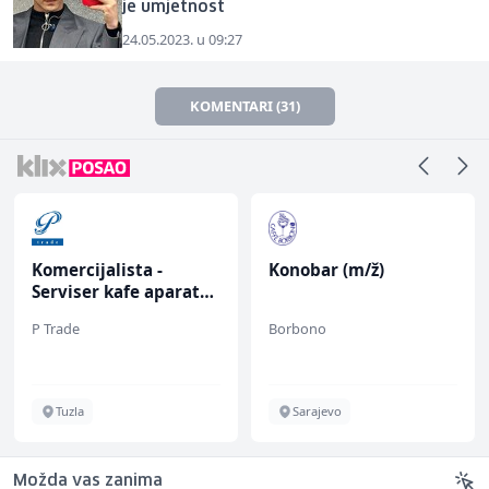
je umjetnost
24.05.2023. u 09:27
KOMENTARI (31)
Komercijalista -
Konobar (m/ž)
Serviser kafe aparata
(m/ž)
P Trade
Borbono
Tuzla
Sarajevo
Možda vas zanima