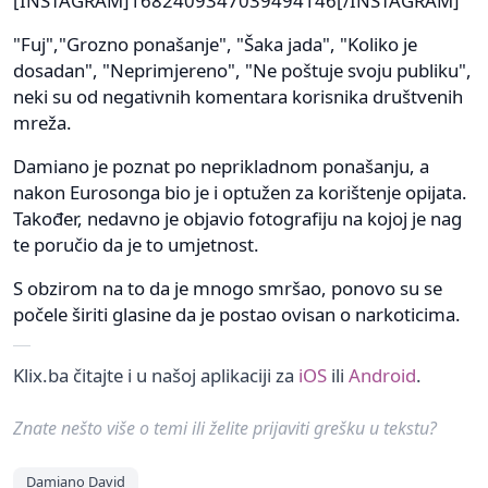
[INSTAGRAM]1682409347039494146[/INSTAGRAM]
"Fuj","Grozno ponašanje", "Šaka jada", "Koliko je
dosadan", "Neprimjereno", "Ne poštuje svoju publiku",
neki su od negativnih komentara korisnika društvenih
mreža.
Damiano je poznat po neprikladnom ponašanju, a
nakon Eurosonga bio je i optužen za korištenje opijata.
Također, nedavno je objavio fotografiju na kojoj je nag
te poručio da je to umjetnost.
S obzirom na to da je mnogo smršao, ponovo su se
počele širiti glasine da je postao ovisan o narkoticima.
Klix.ba čitajte i u našoj aplikaciji za
iOS
ili
Android
.
Znate nešto više o temi ili želite prijaviti grešku u tekstu?
Damiano David