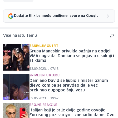
Dodajte Klix.ba među omiljene izvore na Googlu
Više na istu temu
ZANIMLJIV OUTFIT
Grupa Maneskin privukla pažnju na dodjeli
VMA nagrada, Damiano se pojavio u suknji i
štiklama
13.09.2023. u 07:13
SNIMLJENI U KLUBU
Damiano David se ljubio s misterioznom
djevojkom pa se pravdao da je već
prekinuo dugogodišnju vezu
09.06.2023. u 19:47
BROJNE REAKCIJE
Italijan koji je prije dvije godine osvojio
Eurosong pozirao go i iznenadio dame: Ovo