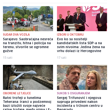
SUDAR DVA VOZILA
IZBORI U OKTOBRU
Sarajevo: Saobraćajna nesreća
Evo ko su nositelji
na tranzitu, hitna i policija na
kandidatskih lista SDP-a na
terenu, stvorile se ogromne
svim nivoima: Jedina žena na
gužve
vrhu dolazi iz Hercegovine
15 sati
17 sati
OBORENE LETJELICE
SUKOB S OSIGURANJEM
Ratni trofeji u tunelima
Sergej Trifunović i njegova
Teherana: Iranci u podzemnoj
supruga privedeni nakon
bazi izložili svoje najveće
incidenta u tržnom centru u
ratne trofeje, među njima i F-
Beogradu