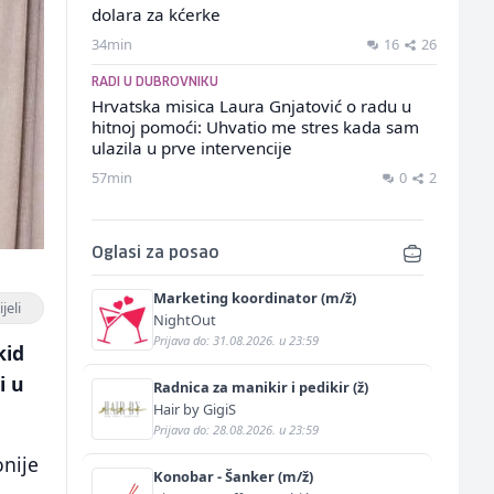
dolara za kćerke
34min
16
26
RADI U DUBROVNIKU
Hrvatska misica Laura Gnjatović o radu u
hitnoj pomoći: Uhvatio me stres kada sam
ulazila u prve intervencije
57min
0
2
Oglasi za posao
Marketing koordinator (m/ž)
jeli
NightOut
Prijava do: 31.08.2026. u 23:59
kid
i u
Radnica za manikir i pedikir (ž)
Hair by GigiS
Prijava do: 28.08.2026. u 23:59
onije
Konobar - Šanker (m/ž)