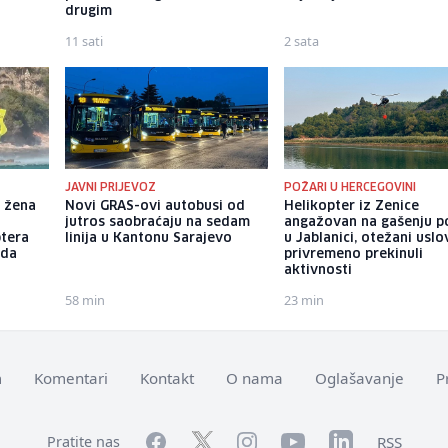
drugim
11 sati
2 sata
JAVNI PRIJEVOZ
POŽARI U HERCEGOVINI
 žena
Novi GRAS-ovi autobusi od
Helikopter iz Zenice
jutros saobraćaju na sedam
angažovan na gašenju p
ptera
linija u Kantonu Sarajevo
u Jablanici, otežani uslo
 da
privremeno prekinuli
aktivnosti
58 min
23 min
m
Komentari
Kontakt
O nama
Oglašavanje
P
Facebook
YouTube
LinkedIn
Twitter
Instagram
RSS
Pratite nas