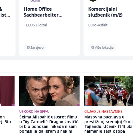
&
Home Office
Komercijalni
ist
Sachbearbeiter
službenik (m/ž)
(m/w/d) für einen
TELUS Digital
Euro-Asfalt
bekannten deutschen
Energieversorger
Sarajevo
Više lokacija
USKORO NA SFF-U
CILJAO JE NASTAVNIKE
kon
Selma Alispahić ususret filmu
Masovna pucnjava u
j: Bio
o "Ay Carmeli": Dragan Jovičić
prestižnoj srednjoj školi
bi bio ponosan; nikada nisam
Tajlandu: Učenik (14) ub
pomislila da igram s nekim
najmanje šest osoba