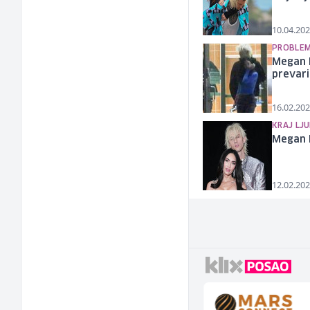
10.04.202
PROBLEM
Megan F
prevari
16.02.202
KRAJ LJU
Megan F
12.02.202