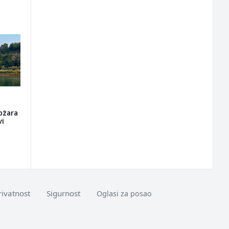
ožara
vi
rivatnost
Sigurnost
Oglasi za posao