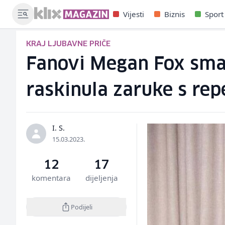
Vijesti
Biznis
Sport
KRAJ LJUBAVNE PRIČE
Fanovi Megan Fox smatr
raskinula zaruke s re
I. S.
15.03.2023.
12
17
komentara
dijeljenja
Podijeli