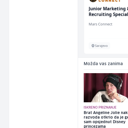
Sachbearbeiter in der
Junior Marketing 
Schaltungsabteilung
Recruiting Special
(m/w)
(m/ž)
Servicepoint
Mars Connect
Sarajevo
Sarajevo
Možda vas zanima
ISKRENO PRIZNANJE
Brat Angeline Jolie na
razvoda otkrio da je ge
sam opsjednut Disney
princezama