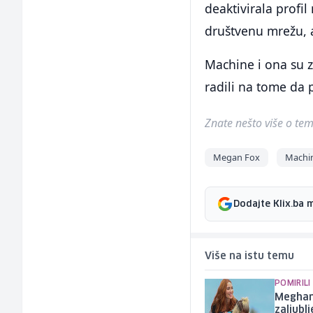
deaktivirala profi
društvenu mrežu, al
Machine i ona su z
radili na tome da 
Znate nešto više o temi 
Megan Fox
Machin
Dodajte Klix.ba 
Više na istu temu
POMIRILI
Meghan 
zaljublj