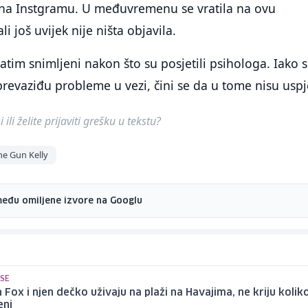
l na Instgramu. U međuvremenu se vratila na ovu
i još uvijek nije ništa objavila.
atim snimljeni nakon što su posjetili psihologa. Iako 
prevaziđu probleme u vezi, čini se da u tome nisu uspje
ili želite prijaviti grešku u tekstu?
e Gun Kelly
među omiljene izvore na Googlu
 SE
Fox i njen dečko uživaju na plaži na Havajima, ne kriju kolik
eni