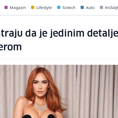
Magazin
Lifestyle
Scitech
Auto
Križalj
aju da je jedinim detalje
perom