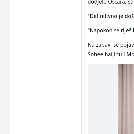
dodjele Oscara, st
"Definitivno je do
"Napokon se riješi
Na zabavi se pojav
Sohee haljinu i Mo