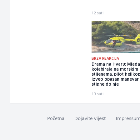
12 sati
BRZA REAKCIJA
Drama na Hvaru: Mlada
kolabirala na morskim
stijenama, pilot heliko
izveo opasan manevar
stigne do nje
13 sati
Dojavite vijest
Impressu
Početna