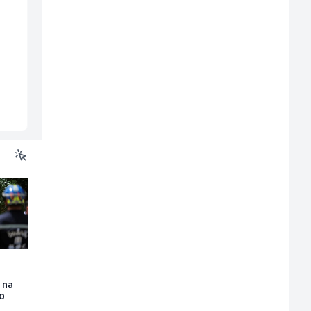
Higijeničarka (ž)
Radnik u proizvodnji
(m/ž)
Invictus
RAMA-GLAS
Sarajevo
Sarajevo
 na
io