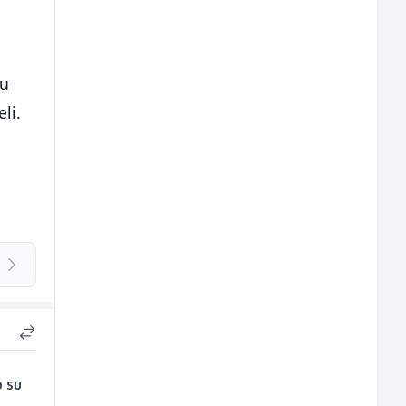
su
li.
o su