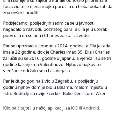
Ella i Danijela su zajedno kuhale odnosno pripremale
focacciu te je njena majka poručila da treba pokazati da
zna nešto i uraditi.
Podsjećamo, posljednjih sedmica se u javnosti
nagađalo o razvodu poznatog para, a Ella je u utorak
potvrdila da se ona i Charles zaista razvode.
Par se upoznao u Londonu 2014. godine, a Ella je tada
imala 22 godine, dok je Charles imao 35. Ella i Charles
zaručili su se 2016. godine u Japanu, a vjenčali su se tri
godine kasnije, na Valentinovo. Njihovo bajkovito
vjenčanje održalo se u Las Vegasu.
Par je dugo godina živio u Zagrebu, a posljednju
godinu njihov dom je bio u Balama, malom mjestu u
Istri. Roditelji su dvije kćerke - Balie Dee i Lumi Wren.
Klix.ba čitajte i u našoj aplikaciji za
iOS
ili
Android
.