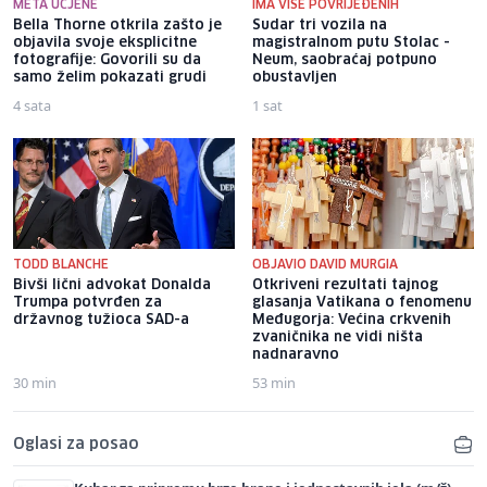
META UCJENE
IMA VIŠE POVRIJEĐENIH
Bella Thorne otkrila zašto je
Sudar tri vozila na
objavila svoje eksplicitne
magistralnom putu Stolac -
fotografije: Govorili su da
Neum, saobraćaj potpuno
samo želim pokazati grudi
obustavljen
4 sata
1 sat
TODD BLANCHE
OBJAVIO DAVID MURGIA
Bivši lični advokat Donalda
Otkriveni rezultati tajnog
Trumpa potvrđen za
glasanja Vatikana o fenomenu
državnog tužioca SAD-a
Međugorja: Većina crkvenih
zvaničnika ne vidi ništa
nadnaravno
30 min
53 min
Oglasi za posao