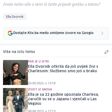
Znate nešto više o temi ili želite prijaviti grešku u tekstu?
Ella Dvornik
Dodajte Klix.ba među omiljene izvore na Googlu
Više na istu temu
PAR JE U ISTRI
Ella Dvornik otkrila da još uvijek živi s
Charlesom: Službeno smo još u braku
03.09.2023. u 13:18
ŽIVOT IZ SNOVA
Ella je sa 22 godine upoznala Charlesa,
zaručili su se u Japanu i vjenčali u Las
Vegasu
08.08.2023. u 17:13