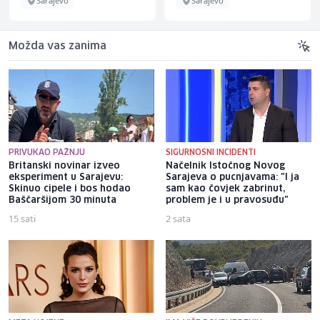
Sarajevo
Sarajevo
Možda vas zanima
PRIVUKAO PAŽNJU
SIGURNOSNI INCIDENTI
Britanski novinar izveo
Načelnik Istočnog Novog
eksperiment u Sarajevu:
Sarajeva o pucnjavama: "I ja
Skinuo cipele i bos hodao
sam kao čovjek zabrinut,
Baščaršijom 30 minuta
problem je i u pravosuđu"
15 sati
2 sata