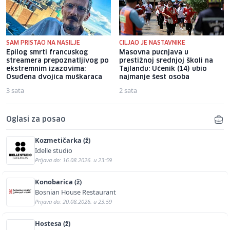
SAM PRISTAO NA NASILJE
CILJAO JE NASTAVNIKE
Epilog smrti francuskog
Masovna pucnjava u
streamera prepoznatljivog po
prestižnoj srednjoj školi na
ekstremnim izazovima:
Tajlandu: Učenik (14) ubio
Osuđena dvojica muškaraca
najmanje šest osoba
3 sata
2 sata
Oglasi za posao
Kozmetičarka (ž)
Idelle studio
Prijava do: 16.08.2026. u 23:59
Konobarica (ž)
Bosnian House Restaurant
Prijava do: 20.08.2026. u 23:59
Hostesa (ž)