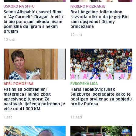
USKORO NA SFF-U
ISKRENO PRIZNANJE
Selma Alispahić ususret filmu
Brat Angeline Jolie nakon
o "Ay Carmeli": Dragan Jovičić
razvoda otkrio da je gej: Bio
bi bio ponosan; nikada nisam
sam opsjednut Disney
pomislila da igram s nekim
princezama
drugim
12 sati
12 sati
APEL POMOZI.BA
EVROPSKA LIGA
Fatimi su odstranjeni
Haris Tabaković junak
maternica i jajnici zbog
Salzburga, pogledajte kako je
agresivnog tumora: Za
postigao prvijenac za pobjedu
nastavak liječenja potrebno je
protiv Pafosa
više od 41.000 KM
1 sat
11 sati