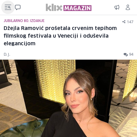
147
JUBILARNO 80. IZDANJE
Džejla Ramović prošetala crvenim tepihom
filmskog festivala u Veneciji i oduševila
elegancijom
D. J.
94