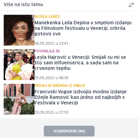
Više na istu temu
NOSILA LANCE
Manekenka Leila Depina u smjelom izdanju
na Filmskom festivalu u Veneciji, otkrila
gotovo sve
06.09.2023. u 23:41
POHVALILA SE
Leyla Hajrović u Veneciji: Smijali su mi se
što sam influenserica, a sada sam na
crvenom tepihu
05.09.2023. u 08:39
KREACIJA BRENDA IZ SRBIJE
Francuski Vogue izdvojio modno izdanje
Džejle Ramović kao jedno od najboljih s
Festivala u Veneciji
05.09.2023. u 07:53
KOMENTARI (94)