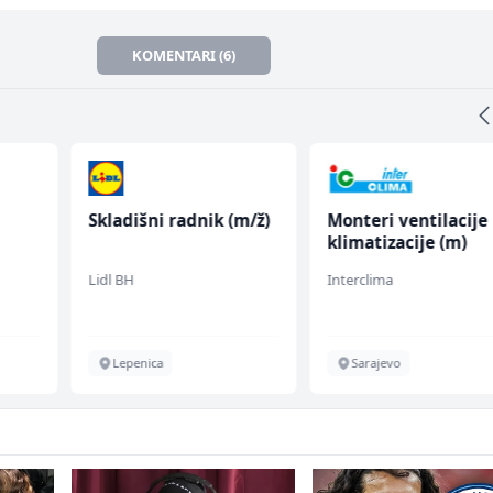
KOMENTARI (6)
Skladišni radnik (m/ž)
Monteri ventilacije 
klimatizacije (m)
Lidl BH
Interclima
Lepenica
Sarajevo