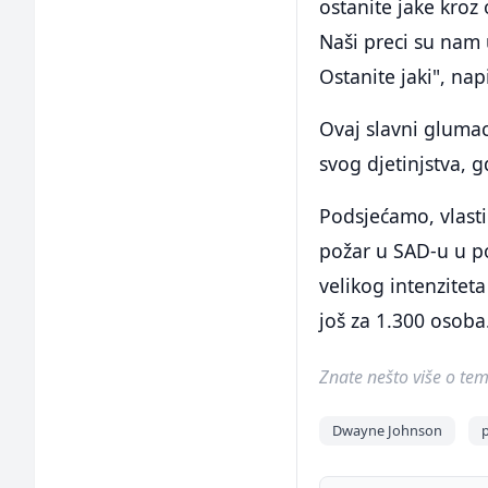
ostanite jake kroz
Naši preci su nam 
Ostanite jaki", na
Ovaj slavni glumac
svog djetinjstva, 
Podsjećamo, vlasti
požar u SAD-u u p
velikog intenziteta
još za 1.300 osoba
Znate nešto više o temi 
Dwayne Johnson