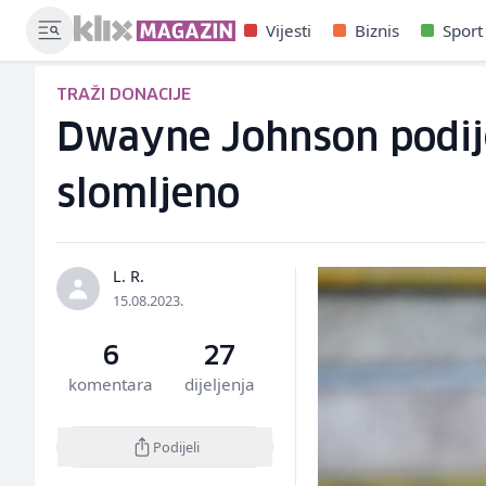
Vijesti
Biznis
Sport
TRAŽI DONACIJE
Dwayne Johnson podijel
slomljeno
L. R.
15.08.2023.
6
27
komentara
dijeljenja
Podijeli