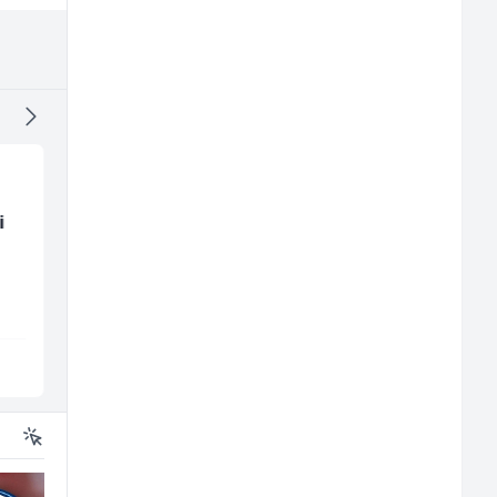
i
Radnik u restoranu
Sachbearbeiter in de
(m/ž)
Voice Quality
Management (m/w)
BASH
Servicepoint
Sarajevo
Sarajevo