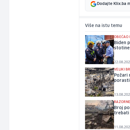
Dodajte Klix.ba 
Više na istu temu
OBEĆAO
Biden p
stotine
22.08.202
VELIKI B
Požari 
porasti
13.08.202
RAZORNE
Broj po
trebat
11.08.202