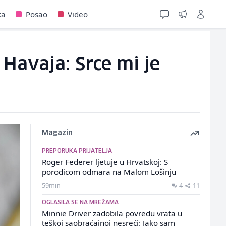
ka
Posao
Video
 Havaja: Srce mi je
Magazin
PREPORUKA PRIJATELJA
Roger Federer ljetuje u Hrvatskoj: S
porodicom odmara na Malom Lošinju
59min
4
11
OGLASILA SE NA MREŽAMA
Minnie Driver zadobila povredu vrata u
teškoj saobraćajnoj nesreći: Jako sam