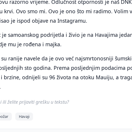
 ovu razorno vrijeme. Odlučnost otpornosti je naš DNK
u krvi. Ovo smo mi. Ovo je ono što mi radimo. Volim v
pisao je ispod objave na Instagramu.
 je samoanskog podrijetla i živio je na Havajima jeda
gdje mu je rođena i majka.
 su ranije navele da je ovo već najsmrtonosniji šumski
osljednjih sto godina. Prema posljednjim podacima p
 i brzine, odnijeli su 96 života na otoku Mauiju, a trag
.
ili želite prijaviti grešku u tekstu?
požar
Havaji