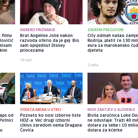
ISKRENO PRIZNANJE
ZAVRŠNI PREGOVORI
 filmu
Brat Angeline Jolie nakon
City odmah našao zamje
Jovičić
razvoda otkrio da je gej: Bio
Rodrija, platit će 130 mi
 nisam
sam opsjednut Disney
eura za marokansko ču
ekim
princezama
djeteta
19 sati
2 sata
VODEĆA IMENA U UTRCI
NOVI ZAHTJEV U SLOVENIJI
laps od
Poznato ko nosi izborne liste
Bivša zaručnica Luke Do
Putnici
HDZ-a: Već drugi izborni
ne odustaje: Traži 40 mi
ciklus zaredom nema Dragana
dolara za sebe i 10 mili
 u
Čovića
dolara za kćerke