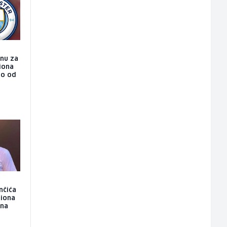
nu za
liona
do od
nčića
liona
ona