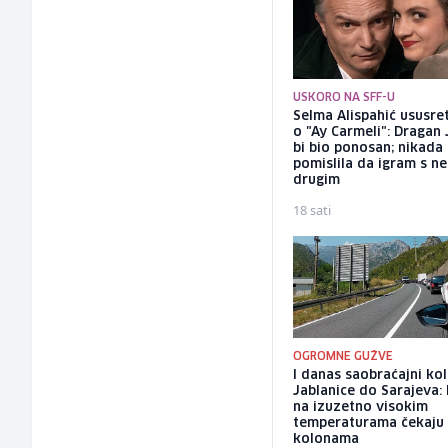
USKORO NA SFF-U
Selma Alispahić ususret
o "Ay Carmeli": Dragan 
bi bio ponosan; nikada
pomislila da igram s n
drugim
18 sati
OGROMNE GUŽVE
I danas saobraćajni ko
Jablanice do Sarajeva: 
na izuzetno visokim
temperaturama čekaju
kolonama