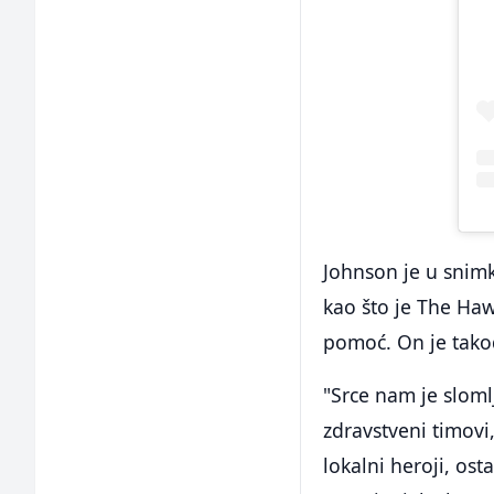
Johnson je u snim
kao što je The Haw
pomoć. On je takođ
"Srce nam je slomlj
zdravstveni timovi,
lokalni heroji, ost