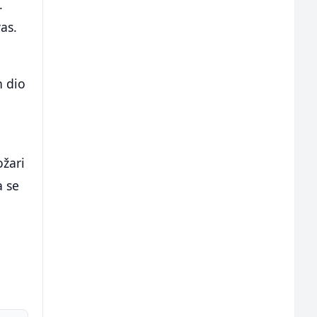
.
as.
n dio
ožari
a se