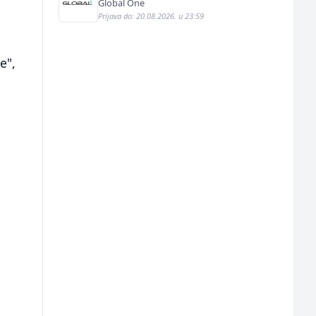
fasada (m/ž)
Global One
Prijava do: 20.08.2026. u 23:59
e",