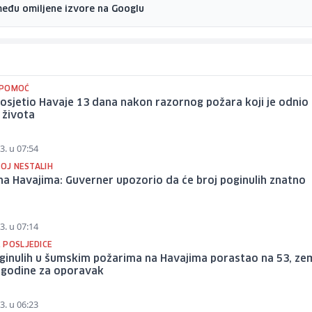
među omiljene izvore na Googlu
 POMOĆ
osjetio Havaje 13 dana nakon razornog požara koji je odnio
 života
3. u 07:54
ROJ NESTALIH
na Havajima: Guverner upozorio da će broj poginulih znatno
3. u 07:14
 POSLJEDICE
ginulih u šumskim požarima na Havajima porastao na 53, zem
i godine za oporavak
3. u 06:23