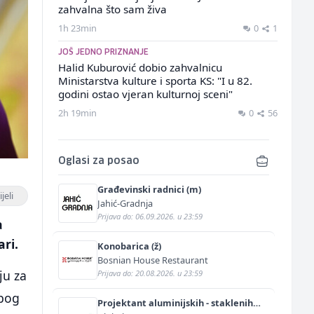
zahvalna što sam živa
1h 23min
0
1
JOŠ JEDNO PRIZNANJE
Halid Kuburović dobio zahvalnicu
Ministarstva kulture i sporta KS: "I u 82.
godini ostao vjeran kulturnoj sceni"
2h 19min
0
56
Oglasi za posao
Građevinski radnici (m)
jeli
Jahić-Gradnja
Prijava do: 06.09.2026. u 23:59
a
ari.
Konobarica (ž)
Bosnian House Restaurant
ju za
Prijava do: 20.08.2026. u 23:59
zbog
Projektant aluminijskih - staklenih