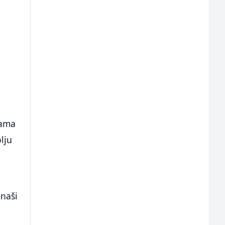
jama
lju
 naši