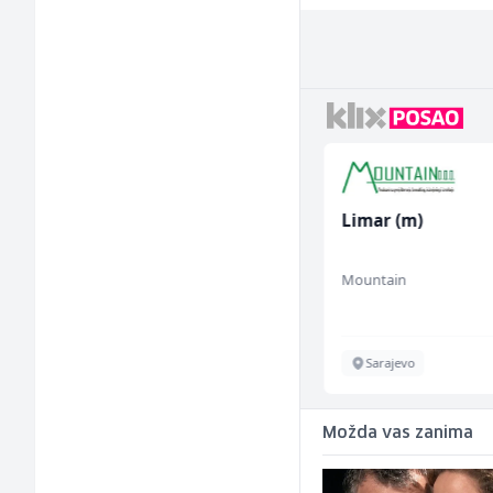
Hostesa (ž)
Limar (m)
Bosnian House Restaurant
Mountain
Inostranstvo
Sarajevo
Možda vas zanima