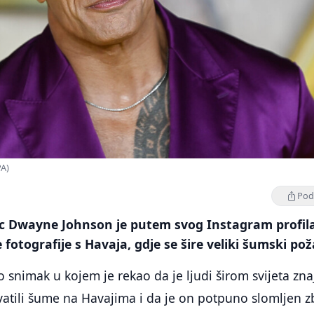
PA)
Podi
c Dwayne Johnson je putem svog Instagram profil
 fotografije s Havaja, gdje se šire veliki šumski pož
o snimak u kojem je rekao da je ljudi širom svijeta zna
vatili šume na Havajima i da je on potpuno slomljen 