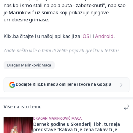
nas koji smo stali na pola puta - zabezeknuti", napisao
je Marinković uz snimak koji prikazuje njegove
urnebesne grimase.
Klix.ba čitajte i u našoj aplikaciji za
iOS
ili
Android
.
Znate nešto više o temi ili želite prijaviti grešku u tekstu?
Dragan Marinković Maca
Dodajte Klix.ba među omiljene izvore na Googlu
Više na istu temu
DRAGAN MARINKOVIĆ MACA
Dernek godine u Skenderiji i bh. turneja
predstave "Kakva ti je žena takav ti je