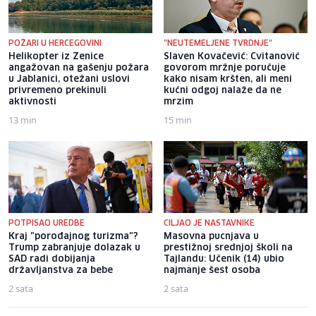
POŽARI U HERCEGOVINI
"NEUTEMELJENE TVRDNJE"
Helikopter iz Zenice
Slaven Kovačević: Cvitanović
angažovan na gašenju požara
govorom mržnje poručuje
u Jablanici, otežani uslovi
kako nisam kršten, ali meni
privremeno prekinuli
kućni odgoj nalaže da ne
aktivnosti
mrzim
13 min
15 min
POTPISAO UREDBE
CILJAO JE NASTAVNIKE
Kraj "porođajnog turizma"?
Masovna pucnjava u
Trump zabranjuje dolazak u
prestižnoj srednjoj školi na
SAD radi dobijanja
Tajlandu: Učenik (14) ubio
državljanstva za bebe
najmanje šest osoba
2 sata
2 sata