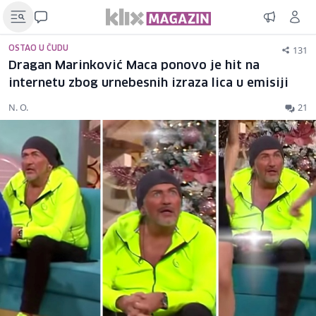
131
OSTAO U ČUDU
Dragan Marinković Maca ponovo je hit na
internetu zbog urnebesnih izraza lica u emisiji
N. O.
21