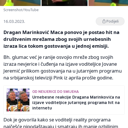
Screenshot/YouTube
16.03.2023.
Podijeli
Dragan Marinković Maca ponovo je postao hit na
društvenim mrežama zbog svojih urnebesnih
izraza lica tokom gostovanja u jednoj emisiji.
Bh. glumac već je ranije osvojio mreže zbog svojih
izraza nevjerice i čuđenja na izjave voditeljice Jovane
Jeremić prilikom gostovanja na u jutarnjem programu
na srbijanskoj televiziji Pink iz aprila prošle godine.
OD NEVJERICE DO SMIJEHA
Urnebesne reakcije Dragana Marinkovića na
izjave voditeljice jutarnjeg programa hit na
internetu
Dok je govorila kako se voditelji reality programa
najčešće nipodaštavaju i smatraju ih manje ozbiljnim