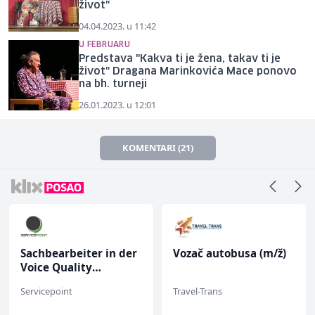
život"
04.04.2023. u 11:42
U FEBRUARU
Predstava "Kakva ti je žena, takav ti je
život" Dragana Marinkovića Mace ponovo
na bh. turneji
26.01.2023. u 12:01
KOMENTARI (21)
Sachbearbeiter in der
Vozač autobusa (m/ž)
Voice Quality
Management (m/w)
Servicepoint
Travel-Trans