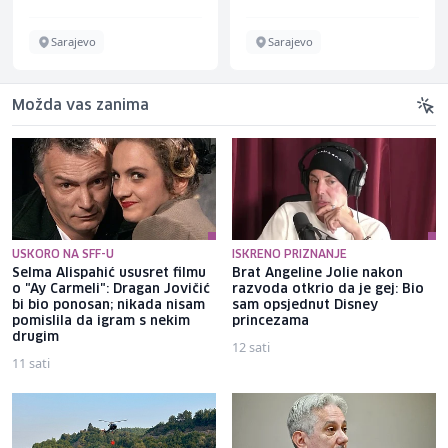
Sarajevo
Sarajevo
Možda vas zanima
USKORO NA SFF-U
ISKRENO PRIZNANJE
Selma Alispahić ususret filmu
Brat Angeline Jolie nakon
o "Ay Carmeli": Dragan Jovičić
razvoda otkrio da je gej: Bio
bi bio ponosan; nikada nisam
sam opsjednut Disney
pomislila da igram s nekim
princezama
drugim
12 sati
11 sati