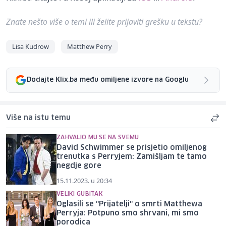
Znate nešto više o temi ili želite prijaviti grešku u tekstu?
Lisa Kudrow
Matthew Perry
Dodajte Klix.ba među omiljene izvore na Googlu
Više na istu temu
ZAHVALIO MU SE NA SVEMU
David Schwimmer se prisjetio omiljenog
trenutka s Perryjem: Zamišljam te tamo
negdje gore
15.11.2023. u 20:34
VELIKI GUBITAK
Oglasili se "Prijatelji" o smrti Matthewa
Perryja: Potpuno smo shrvani, mi smo
porodica