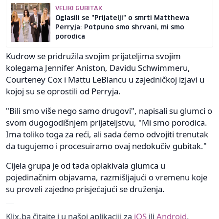
VELIKI GUBITAK
Oglasili se "Prijatelji" o smrti Matthewa
Perryja: Potpuno smo shrvani, mi smo
porodica
Kudrow se pridružila svojim prijateljima svojim
kolegama Jennifer Aniston, Davidu Schwimmeru,
Courteney Cox i Mattu LeBlancu u zajedničkoj izjavi u
kojoj su se oprostili od Perryja.
"Bili smo više nego samo drugovi", napisali su glumci o
svom dugogodišnjem prijateljstvu, "Mi smo porodica.
Ima toliko toga za reći, ali sada ćemo odvojiti trenutak
da tugujemo i procesuiramo ovaj nedokučiv gubitak."
Cijela grupa je od tada oplakivala glumca u
pojedinačnim objavama, razmišljajući o vremenu koje
su proveli zajedno prisjećajući se druženja.
Klix.ba čitajte i u našoj aplikaciji za
iOS
ili
Android
.