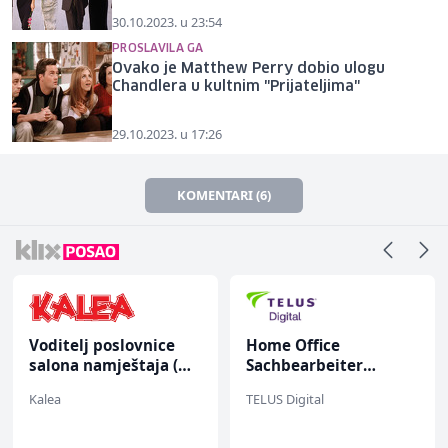
30.10.2023. u 23:54
PROSLAVILA GA
Ovako je Matthew Perry dobio ulogu
Chandlera u kultnim "Prijateljima"
29.10.2023. u 17:26
KOMENTARI (6)
Voditelj poslovnice
Home Office
salona namještaja (m/
Sachbearbeiter
ž)
(m/w/d) für einen
Kalea
TELUS Digital
bekannten deutschen
Energieversorger