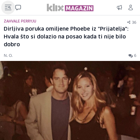
36
ZAHVALE PERRYJU
Dirljiva poruka omiljene Phoebe iz "Prijatelja":
Hvala što si dolazio na posao kada ti nije bilo
dobro
N. O.
6