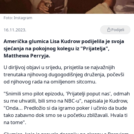
Foto: Instagram
16.11.2023.
Podijeli
Američka glumica Lisa Kudrow podijelila je svoja
sjećanja na pokojnog kolegu iz "Prijatelja",
Matthewa Perryja.
U dirljivoj objavi u srijedu, prisjetila se najvažnijih
trenutaka njihovog dugogodišnjeg druženja, počevši
od njihovog rada na omiljenom sitcomu.
"Snimili smo pilot epizodu, 'Prijatelji poput nas', odmah
su me uhvatili, bili smo na NBC-u", napisala je Kudrow,
"Onda... Predložio si da igramo poker i učinio da bude
tako zabavno dok smo se u početku zbližavali. Hvala ti
na tome".