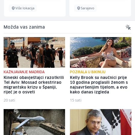
Više lokacija
Sarajevo
Možda vas zanima
KAŽNJAVANJE MADRIDA
POZIRALA U BIKINIJU
Kineski obavještajci razotkrili
Kelly Brook su naučnici prije
Tel Aviv: Mossad orkestrirao
10 godina proglasili ženom s
migrantsku krizu u Španiji,
najsavršenijim tijelom, a evo
riječ je o osveti
kako danas izgleda
20 sati
15 sati