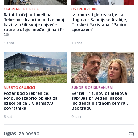
OBORENE LETJELICE
OŠTRE KRITIKE
Ratni trofeji u tunelima
Iz Irana stigle reakcije na
Teherana: Iranci u podzemnoj
dogovor Saudijske Arabije,
bazi izložili svoje najveće
Turske i Pakistana: "Papirni
ratne trofeje, među njima i F-
sporazum"
15
13 sati
10 sati
MJESTO GRUJIČIĆI
SUKOB S OSIGURANJEM
Požar kod Srebrenice:
Sergej Trifunović i njegova
Potpuno izgorio objekt za
supruga privedeni nakon
uzgoj pilića u vlasništvu
incidenta u tržnom centru u
povratnika
Beogradu
8 sati
9 sati
Oglasi za posao