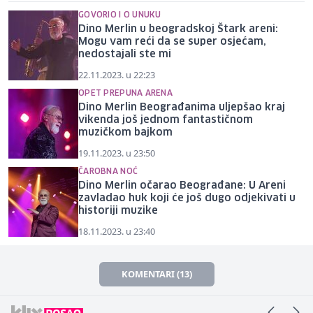
GOVORIO I O UNUKU
Dino Merlin u beogradskoj Štark areni:
Mogu vam reći da se super osjećam,
nedostajali ste mi
22.11.2023. u 22:23
OPET PREPUNA ARENA
Dino Merlin Beograđanima uljepšao kraj
vikenda još jednom fantastičnom
muzičkom bajkom
19.11.2023. u 23:50
ČAROBNA NOĆ
Dino Merlin očarao Beograđane: U Areni
zavladao huk koji će još dugo odjekivati u
historiji muzike
18.11.2023. u 23:40
KOMENTARI (13)