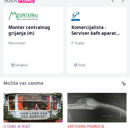
Monter centralnog
Komercijalista -
grijanja (m)
Serviser kafe aparata
(m/ž)
Mountain
P Trade
Sarajevo
Tuzla
Možda vas zanima
O ČEMU JE RIJEČ
ZAŠTIĆENO PODRUČJE