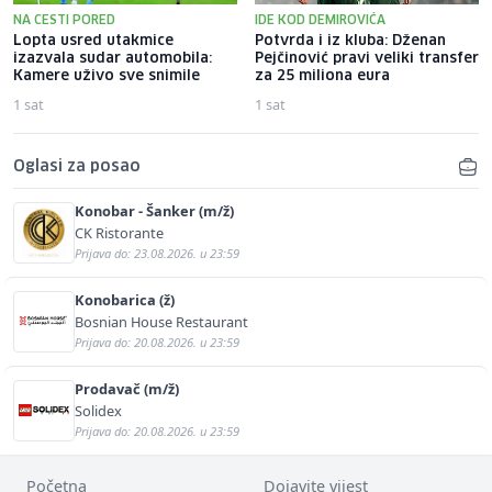
NA CESTI PORED
IDE KOD DEMIROVIĆA
Lopta usred utakmice
Potvrda i iz kluba: Dženan
izazvala sudar automobila:
Pejčinović pravi veliki transfer
Kamere uživo sve snimile
za 25 miliona eura
1 sat
1 sat
Oglasi za posao
Konobar - Šanker (m/ž)
CK Ristorante
Prijava do: 23.08.2026. u 23:59
Konobarica (ž)
Bosnian House Restaurant
Prijava do: 20.08.2026. u 23:59
Prodavač (m/ž)
Solidex
Prijava do: 20.08.2026. u 23:59
Početna
Dojavite vijest