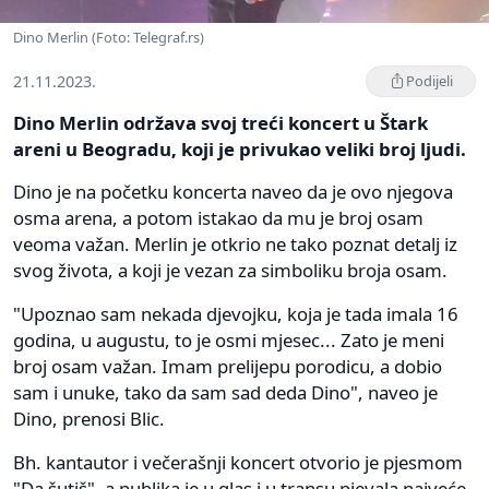
Dino Merlin (Foto: Telegraf.rs)
21.11.2023.
Podijeli
Dino Merlin održava svoj treći koncert u Štark
areni u Beogradu, koji je privukao veliki broj ljudi.
Dino je na početku koncerta naveo da je ovo njegova
osma arena, a potom istakao da mu je broj osam
veoma važan. Merlin je otkrio ne tako poznat detalj iz
svog života, a koji je vezan za simboliku broja osam.
"Upoznao sam nekada djevojku, koja je tada imala 16
godina, u augustu, to je osmi mjesec... Zato je meni
broj osam važan. Imam prelijepu porodicu, a dobio
sam i unuke, tako da sam sad deda Dino", naveo je
Dino, prenosi Blic.
Bh. kantautor i večerašnji koncert otvorio je pjesmom
"Da šutiš", a publika je u glas i u transu pjevala najveće