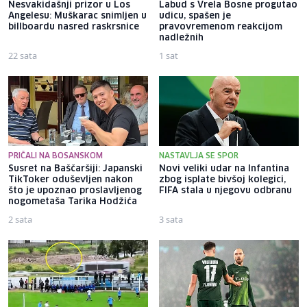
Nesvakidašnji prizor u Los
Labud s Vrela Bosne progutao
Angelesu: Muškarac snimljen u
udicu, spašen je
billboardu nasred raskrsnice
pravovremenom reakcijom
nadležnih
22 sata
1 sat
PRIČALI NA BOSANSKOM
NASTAVLJA SE SPOR
Susret na Baščaršiji: Japanski
Novi veliki udar na Infantina
TikToker oduševljen nakon
zbog isplate bivšoj kolegici,
što je upoznao proslavljenog
FIFA stala u njegovu odbranu
nogometaša Tarika Hodžića
2 sata
3 sata