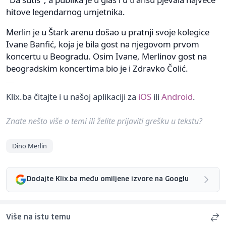
hitove legendarnog umjetnika.
Merlin je u Štark arenu došao u pratnji svoje kolegice
Ivane Banfić, koja je bila gost na njegovom prvom
koncertu u Beogradu. Osim Ivane, Merlinov gost na
beogradskim koncertima bio je i Zdravko Čolić.
Klix.ba čitajte i u našoj aplikaciji za
iOS
ili
Android
.
Znate nešto više o temi ili želite prijaviti grešku u tekstu?
Dino Merlin
Dodajte Klix.ba među omiljene izvore na Googlu
Više na istu temu