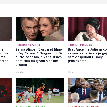
USKORO NA SFF-U
ISKRENO PRIZNANJE
aja
Selma Alispahić ususret filmu
Brat Angeline Jolie nak
mcima:
o "Ay Carmeli": Dragan Jovičić
razvoda otkrio da je gej
a me
bi bio ponosan; nikada nisam
sam opsjednut Disney
god se
pomislila da igram s nekim
princezama
drugim
7 sati
8 sati