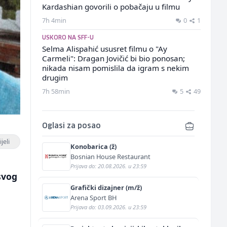
Kardashian govorili o pobačaju u filmu
7h 4min
0
1
USKORO NA SFF-U
Selma Alispahić ususret filmu o "Ay
Carmeli": Dragan Jovičić bi bio ponosan;
nikada nisam pomislila da igram s nekim
drugim
7h 58min
5
49
Oglasi za posao
jeli
Konobarica (ž)
Bosnian House Restaurant
Prijava do: 20.08.2026. u 23:59
svog
Grafički dizajner (m/ž)
Arena Sport BH
Prijava do: 03.09.2026. u 23:59