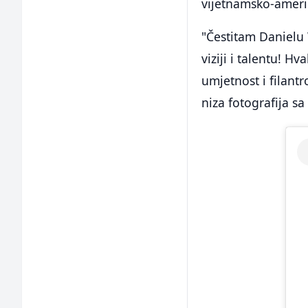
vijetnamsko-američ
"Čestitam Danielu 
viziji i talentu! Hv
umjetnost i filant
niza fotografija sa