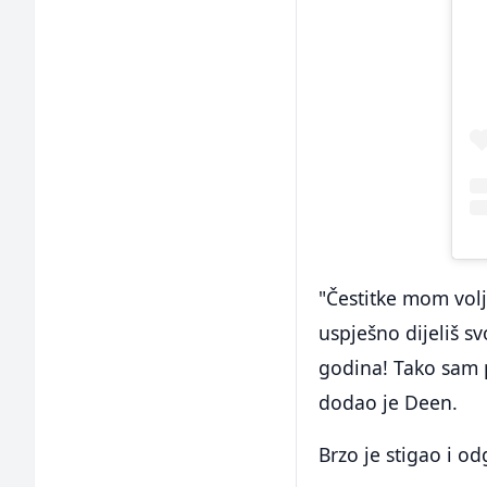
"Čestitke mom volje
uspješno dijeliš s
godina! Tako sam p
dodao je Deen.
Brzo je stigao i od