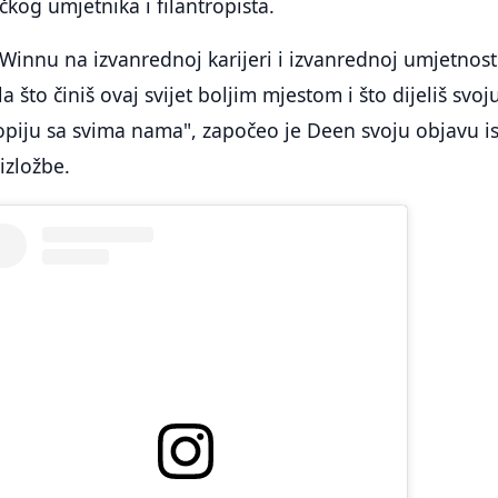
kog umjetnika i filantropista.
Winnu na izvanrednoj karijeri i izvanrednoj umjetnost
ala što činiš ovaj svijet boljim mjestom i što dijeliš svoj
ropiju sa svima nama", započeo je Deen svoju objavu 
 izložbe.