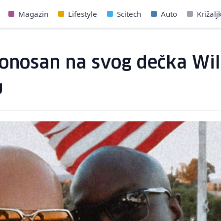
Magazin
Lifestyle
Scitech
Auto
Križalj
onosan na svog dečka Willa
u