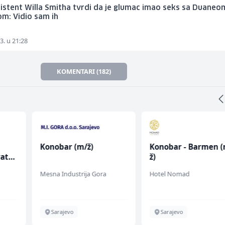
sistent Willa Smitha tvrdi da je glumac imao seks sa Duaneo
m: Vidio sam ih
3. u 21:28
KOMENTARI (182)
Konobar (m/ž)
Konobar - Barmen (
rata
ž)
Mesna Industrija Gora
Hotel Nomad
Sarajevo
Sarajevo