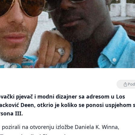
Podi
ački pjevač i modni dizajner sa adresom u Los
cković Deen, otkrio je koliko se ponosi uspjehom 
sona III.
u pozirali na otvorenju izložbe Daniela K. Winna,