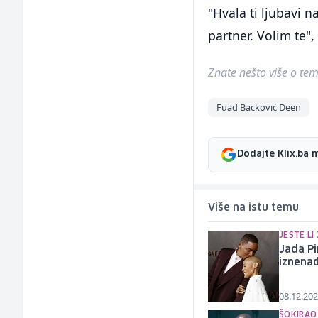
"Hvala ti ljubavi na
partner. Volim te
Znate nešto više o temi 
Fuad Backović Deen
Dodajte Klix.ba 
Više na istu temu
JESTE LI
Jada Pi
iznenađ
08.12.202
ŠOKIRAO