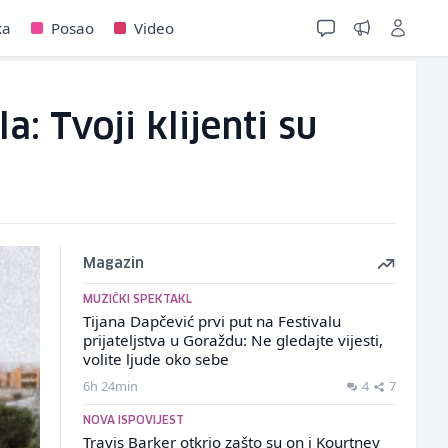
ka
Posao
Video
: Tvoji klijenti su
Magazin
MUZIČKI SPEKTAKL
Tijana Dapčević prvi put na Festivalu
prijateljstva u Goraždu: Ne gledajte vijesti,
volite ljude oko sebe
6h 24min
4
7
NOVA ISPOVIJEST
Travis Barker otkrio zašto su on i Kourtney