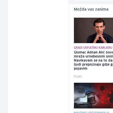
Možda vas zanima
GRADI USPJEŠNU KARIJERU
Glumac Adnan Alić osv
mreže urnebesnim sni
Navikavam se na to d
ljudi prepoznaju gdje 
pojavim
9 sati