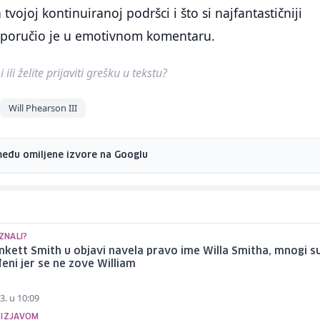
 tvojoj kontinuiranoj podršci i što si najfantastičniji
", poručio je u emotivnom komentaru.
ili želite prijaviti grešku u tekstu?
Will Phearson III
među omiljene izvore na Googlu
 ZNALI?
nkett Smith u objavi navela pravo ime Willa Smitha, mnogi s
eni jer se ne zove William
3. u 10:09
 IZJAVOM