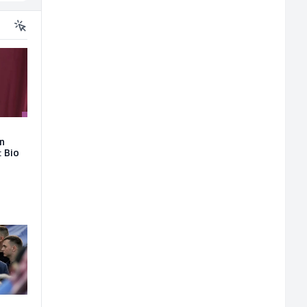
on
: Bio