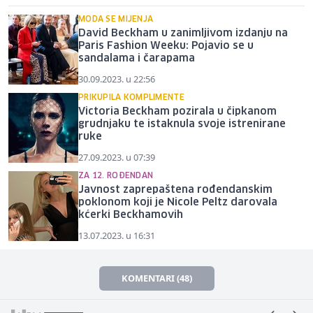
MODA SE MIJENJA
David Beckham u zanimljivom izdanju na
Paris Fashion Weeku: Pojavio se u
sandalama i čarapama
30.09.2023. u 22:56
PRIKUPILA KOMPLIMENTE
Victoria Beckham pozirala u čipkanom
grudnjaku te istaknula svoje istrenirane
ruke
27.09.2023. u 07:39
ZA 12. ROĐENDAN
Javnost zaprepaštena rođendanskim
poklonom koji je Nicole Peltz darovala
kćerki Beckhamovih
13.07.2023. u 16:31
KOMENTARI (48)