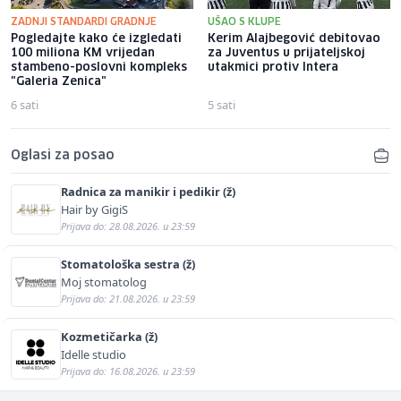
ZADNJI STANDARDI GRADNJE
UŠAO S KLUPE
Pogledajte kako će izgledati
Kerim Alajbegović debitovao
100 miliona KM vrijedan
za Juventus u prijateljskoj
stambeno-poslovni kompleks
utakmici protiv Intera
"Galeria Zenica"
6 sati
5 sati
Oglasi za posao
Radnica za manikir i pedikir (ž)
Hair by GigiS
Prijava do: 28.08.2026. u 23:59
Stomatološka sestra (ž)
Moj stomatolog
Prijava do: 21.08.2026. u 23:59
Kozmetičarka (ž)
Idelle studio
Prijava do: 16.08.2026. u 23:59