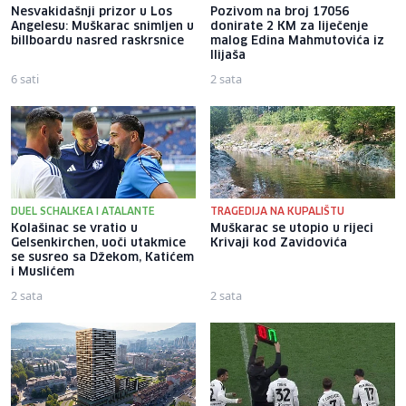
Nesvakidašnji prizor u Los
Pozivom na broj 17056
Angelesu: Muškarac snimljen u
donirate 2 KM za liječenje
billboardu nasred raskrsnice
malog Edina Mahmutovića iz
Ilijaša
6 sati
2 sata
DUEL SCHALKEA I ATALANTE
TRAGEDIJA NA KUPALIŠTU
Kolašinac se vratio u
Muškarac se utopio u rijeci
Gelsenkirchen, uoči utakmice
Krivaji kod Zavidovića
se susreo sa Džekom, Katićem
i Muslićem
2 sata
2 sata