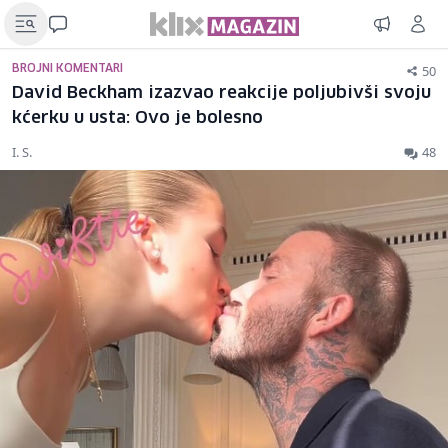
50
BROJNI KOMENTARI
David Beckham izazvao reakcije poljubivši svoju
kćerku u usta: Ovo je bolesno
I. S.
48