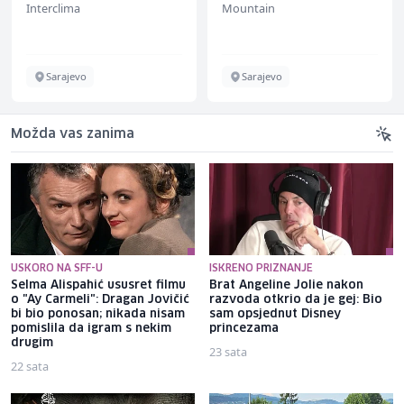
Interclima
Mountain
Sarajevo
Sarajevo
Možda vas zanima
USKORO NA SFF-U
ISKRENO PRIZNANJE
Selma Alispahić ususret filmu
Brat Angeline Jolie nakon
o "Ay Carmeli": Dragan Jovičić
razvoda otkrio da je gej: Bio
bi bio ponosan; nikada nisam
sam opsjednut Disney
pomislila da igram s nekim
princezama
drugim
23 sata
22 sata