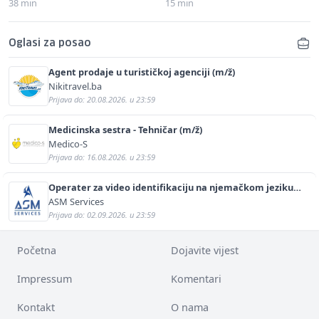
38 min
15 min
Oglasi za posao
Agent prodaje u turističkoj agenciji (m/ž)
Nikitravel.ba
Prijava do: 20.08.2026. u 23:59
Medicinska sestra - Tehničar (m/ž)
Medico-S
Prijava do: 16.08.2026. u 23:59
Operater za video identifikaciju na njemačkom jeziku
(m/ž)
ASM Services
Prijava do: 02.09.2026. u 23:59
Početna
Dojavite vijest
Impressum
Komentari
Kontakt
O nama