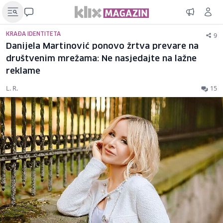
9
KRAĐA IDENTITETA
Danijela Martinović ponovo žrtva prevare na
društvenim mrežama: Ne nasjedajte na lažne
reklame
L. R.
15