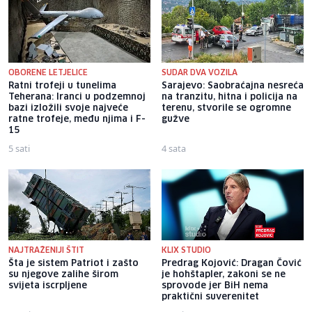
OBORENE LETJELICE
SUDAR DVA VOZILA
Ratni trofeji u tunelima
Sarajevo: Saobraćajna nesreća
Teherana: Iranci u podzemnoj
na tranzitu, hitna i policija na
bazi izložili svoje najveće
terenu, stvorile se ogromne
ratne trofeje, među njima i F-
gužve
15
5 sati
4 sata
NAJTRAŽENIJI ŠTIT
KLIX STUDIO
Šta je sistem Patriot i zašto
Predrag Kojović: Dragan Čović
su njegove zalihe širom
je hohštapler, zakoni se ne
svijeta iscrpljene
sprovode jer BiH nema
praktični suverenitet