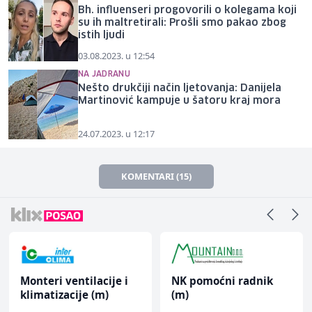
Bh. influenseri progovorili o kolegama koji
su ih maltretirali: Prošli smo pakao zbog
istih ljudi
03.08.2023. u 12:54
NA JADRANU
Nešto drukčiji način ljetovanja: Danijela
Martinović kampuje u šatoru kraj mora
24.07.2023. u 12:17
KOMENTARI (15)
Monteri ventilacije i
NK pomoćni radnik
klimatizacije (m)
(m)