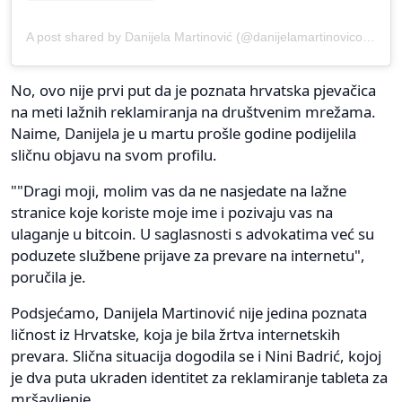
A post shared by Danijela Martinović (@danijelamartinovicofficial)
No, ovo nije prvi put da je poznata hrvatska pjevačica
na meti lažnih reklamiranja na društvenim mrežama.
Naime, Danijela je u martu prošle godine podijelila
sličnu objavu na svom profilu.
""Dragi moji, molim vas da ne nasjedate na lažne
stranice koje koriste moje ime i pozivaju vas na
ulaganje u bitcoin. U saglasnosti s advokatima već su
poduzete službene prijave za prevare na internetu",
poručila je.
Podsjećamo, Danijela Martinović nije jedina poznata
ličnost iz Hrvatske, koja je bila žrtva internetskih
prevara. Slična situacija dogodila se i Nini Badrić, kojoj
je dva puta ukraden identitet za reklamiranje tableta za
mršavljenje.