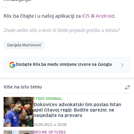
Klix.ba čitajte i u našoj aplikaciji za
iOS
ili
Android
.
Znate nešto više o temi ili želite prijaviti grešku u tekstu?
Danijela Martinović
Dodajte Klix.ba među omiljene izvore na Googlu
Više na istu temu
CYBER KRIMINAL
Đokovićev advokatski tim poslao hitan
apel čitavoj regiji: Budite oprezni, ne
nasjedajte na prevaru
20.09.2023. u 20:08
BROJNE OPTUŽBE