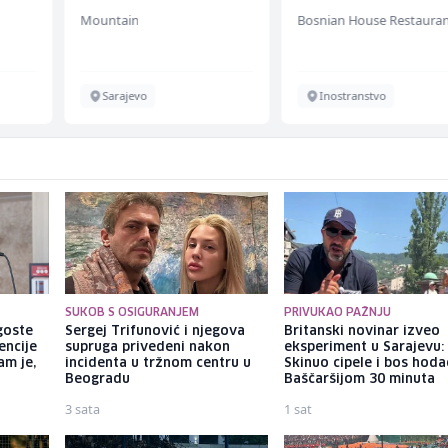
Mountain
Bosnian House Restaura
Sarajevo
Inostranstvo
SUKOB S OSIGURANJEM
PRIVUKAO PAŽNJU
goste
Sergej Trifunović i njegova
Britanski novinar izveo
encije
supruga privedeni nakon
eksperiment u Sarajevu:
am je,
incidenta u tržnom centru u
Skinuo cipele i bos hod
Beogradu
Baščaršijom 30 minuta
3 sata
1 sat