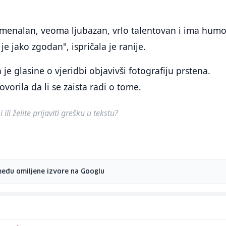
.
omenalan, veoma ljubazan, vrlo talentovan i ima humo
e jako zgodan", ispričala je ranije.
je glasine o vjeridbi objavivši fotografiju prstena.
vorila da li se zaista radi o tome.
ili želite prijaviti grešku u tekstu?
među omiljene izvore na Googlu