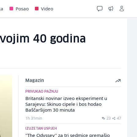
ka
Posao
Video
svojim 40 godina
Magazin
PRIVUKAO PAŽNJU
Britanski novinar izveo eksperiment u
Sarajevu: Skinuo cipele i bos hodao
Baščaršijom 30 minuta
1h 31min
23
47
IZUZETAN USPJEH
"The Odyssey" za tri sedmice premašio