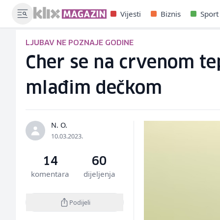
Vijesti
Biznis
Sport
LJUBAV NE POZNAJE GODINE
Cher se na crvenom tep
mlađim dečkom
N. O.
10.03.2023.
14
60
komentara
dijeljenja
Podijeli