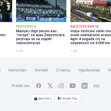
PROTIV BSK-A
BALISTIČKA RAKETA
Manijaci digli parolu kao
Indija testirala veliki d
alno
"recept" za spas Željezničara,
svom nuklearnom arsena
pozivaju se na uspjeh
Agni-4 pogađa cilj na
reprezentacije
udaljenosti od 4.000 km
1 sat
1 sat
m
Komentari
Kontakt
O nama
Oglašavanje
P
Facebook
YouTube
LinkedIn
Twitter
Instagram
RSS
Pratite nas
App Store
Google Play