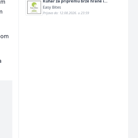
om
Kuhar za pripremu brze hrane i
jednostavnih jela (m/ž)
Easy Bites
m
Prijava do: 12.08.2026. u 23:59
dnom
a