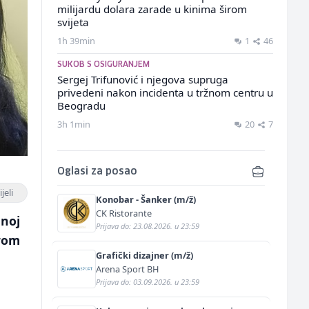
milijardu dolara zarade u kinima širom
svijeta
1h 39min
1
46
SUKOB S OSIGURANJEM
Sergej Trifunović i njegova supruga
privedeni nakon incidenta u tržnom centru u
Beogradu
3h 1min
20
7
Oglasi za posao
jeli
Konobar - Šanker (m/ž)
CK Ristorante
dnoj
Prijava do: 23.08.2026. u 23:59
erom
Grafički dizajner (m/ž)
Arena Sport BH
Prijava do: 03.09.2026. u 23:59