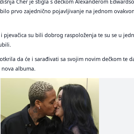
dišnja Cher je stigla s dečkom Alexanderom Edwards
u bilo prvo zajednično pojavljivanje na jednom ovakvo
i pjevačica su bili dobrog raspoloženja te su se u je
bili.
otkrila da će i sarađivati sa svojim novim dečkom te d
a nova albuma.