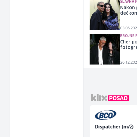
SLAVNA 
Nakon g
dečko
03.05.202
BROJNE 
Cher po
fotogra
26.12.202
Komercijalni
Dispatcher (m/ž)
službenik (m/ž)