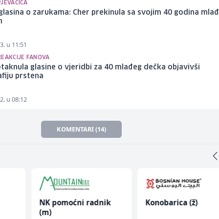
PJEVAČICA
lasina o zarukama: Cher prekinula sa svojim 40 godina mla
m
3. u 11:51
REAKCIJE FANOVA
taknula glasine o vjeridbi za 40 mlađeg dečka objavivši
fiju prstena
2. u 08:12
KOMENTARI (14)
NK pomoćni radnik
Konobarica (ž)
(m)