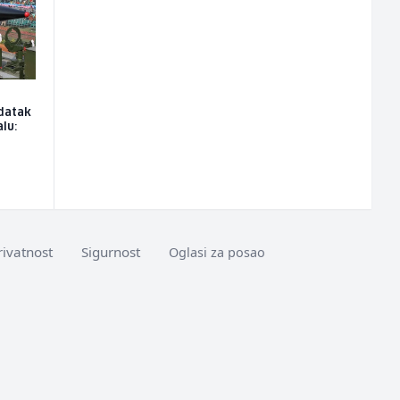
odatak
lu:
rivatnost
Sigurnost
Oglasi za posao