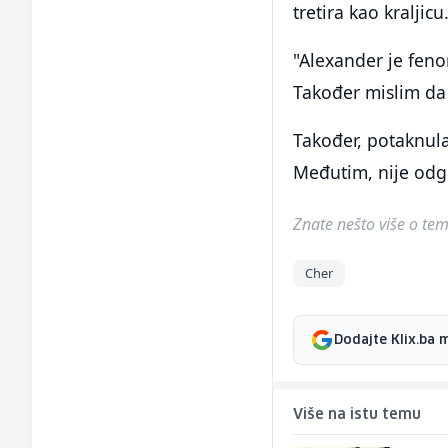
tretira kao kraljicu
"Alexander je fen
Također mislim da j
Također, potaknula 
Međutim, nije odgo
Znate nešto više o temi 
Cher
Dodajte Klix.ba 
Više na istu temu