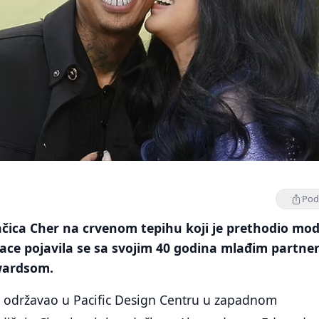
Podi
čica Cher na crvenom tepihu koji je prethodio mo
sace pojavila se sa svojim 40 godina mlađim partn
wardsom.
e održavao u Pacific Design Centru u zapadnom