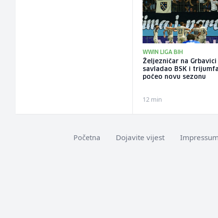
WWIN LIGA BIH
Željezničar na Grbavici
savladao BSK i trijumf
počeo novu sezonu
12 min
Dojavite vijest
Impressu
Početna