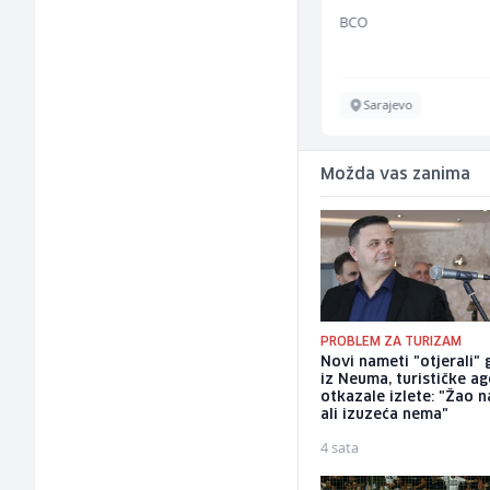
Euro-Asfalt
BCO
Više lokacija
Sarajevo
Možda vas zanima
PROBLEM ZA TURIZAM
Novi nameti "otjerali" 
iz Neuma, turističke ag
otkazale izlete: "Žao n
ali izuzeća nema"
4 sata