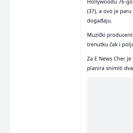
Hollywoodu 76-go
(37), a ovo je par
događaju.
Muzički producent 
trenutku čak i polju
Za E News Cher je 
planira snimiti dv