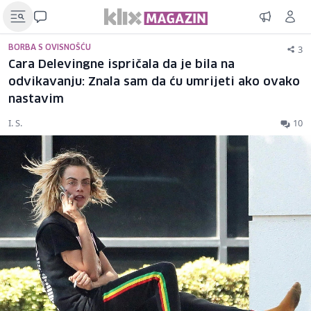
3
BORBA S OVISNOŠĆU
Cara Delevingne ispričala da je bila na
odvikavanju: Znala sam da ću umrijeti ako ovako
nastavim
I. S.
10