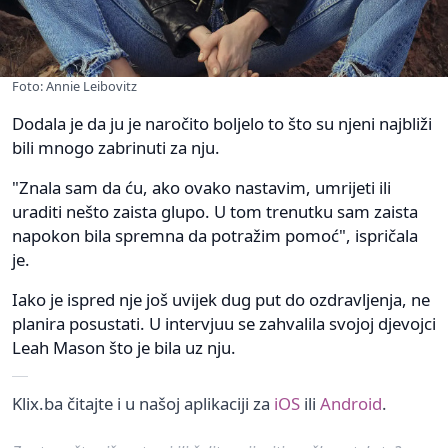
Foto: Annie Leibovitz
Dodala je da ju je naročito boljelo to što su njeni najbliži
bili mnogo zabrinuti za nju.
"Znala sam da ću, ako ovako nastavim, umrijeti ili
uraditi nešto zaista glupo. U tom trenutku sam zaista
napokon bila spremna da potražim pomoć", ispričala
je.
Iako je ispred nje još uvijek dug put do ozdravljenja, ne
planira posustati. U intervjuu se zahvalila svojoj djevojci
Leah Mason što je bila uz nju.
Klix.ba čitajte i u našoj aplikaciji za
iOS
ili
Android
.