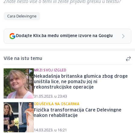
Znate nešto više o temi ili želite prijaviti grešku u tekstu?
Cara Delevingne
Dodajte Klix.ba među omiljene izvore na Googlu
Više na istu temu
MRZI SVOJ IZGLED
Nekadašnja britanska glumica zbog droge
uništila lice, ne pomažu joj ni
rekonstrukcijske operacije
31.05.2023. u 23:43
ODUŠEVILA NA OSCARIMA
Fizička transformacija Care Delevingne
nakon rehabilitacije
14.03.2023. u 16:21