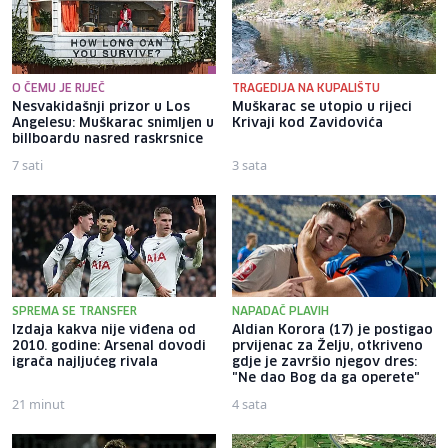
O ČEMU JE RIJEČ
TRAGEDIJA NA KUPALIŠTU
Nesvakidašnji prizor u Los
Muškarac se utopio u rijeci
Angelesu: Muškarac snimljen u
Krivaji kod Zavidovića
billboardu nasred raskrsnice
7 sati
3 sata
SPREMA SE TRANSFER
NAPADAČ PLAVIH
Izdaja kakva nije viđena od
Aldian Korora (17) je postigao
2010. godine: Arsenal dovodi
prvijenac za Želju, otkriveno
igrača najljućeg rivala
gdje je završio njegov dres:
"Ne dao Bog da ga operete"
21 minut
4 sata