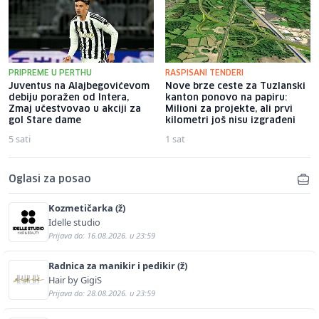
PRIPREME U PERTHU
RASPISANI TENDERI
Juventus na Alajbegovićevom
Nove brze ceste za Tuzlanski
debiju poražen od Intera,
kanton ponovo na papiru:
Zmaj učestvovao u akciji za
Milioni za projekte, ali prvi
gol Stare dame
kilometri još nisu izgrađeni
5 sati
1 sat
Oglasi za posao
Kozmetičarka (ž)
Idelle studio
Prijava do: 16.08.2026. u 23:59
Radnica za manikir i pedikir (ž)
Hair by GigiS
Prijava do: 28.08.2026. u 23:59