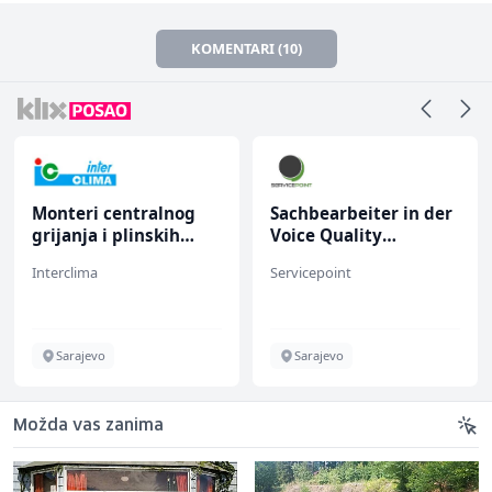
KOMENTARI (10)
Monteri centralnog
Sachbearbeiter in der
grijanja i plinskih
Voice Quality
instalacija (m)
Management (m/w)
Interclima
Servicepoint
Sarajevo
Sarajevo
Možda vas zanima