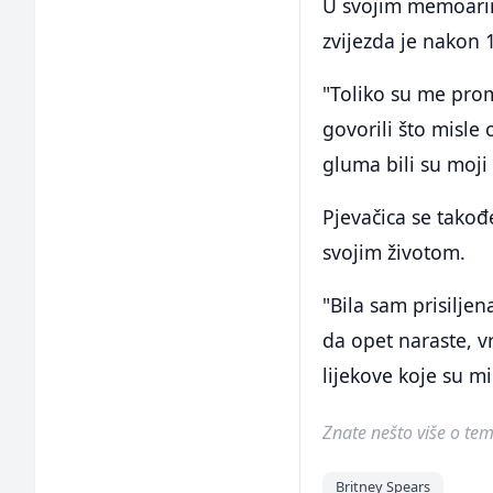
U svojim memoarima
zvijezda je nakon 1
"Toliko su me prom
govorili što misle 
gluma bili su moji
Pjevačica se takođ
svojim životom.
"Bila sam prisilje
da opet naraste, vr
lijekove koje su mi 
Znate nešto više o temi 
Britney Spears