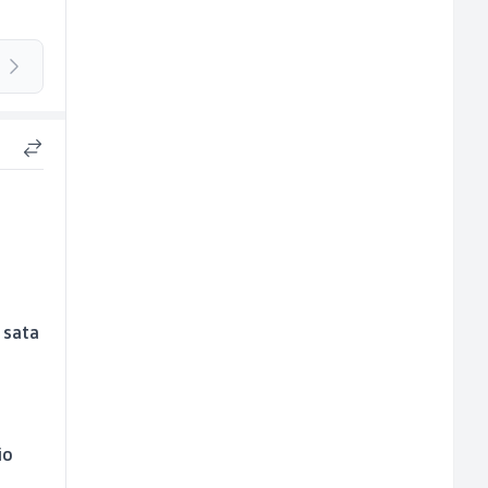
 sata
io