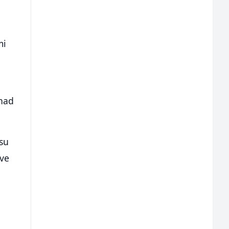
mi
 nad
osu
sve