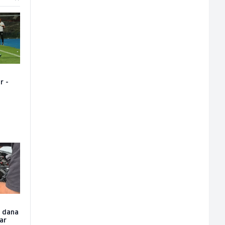
r -
u dana
čar