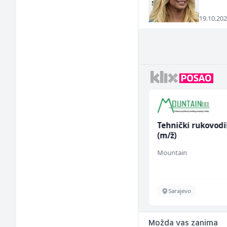
19.10.202
Kundenbetreuer
Tehnički rukovodi
(m/w)
(m/ž)
Servicepoint
Mountain
Sarajevo
Sarajevo
Možda vas zanima