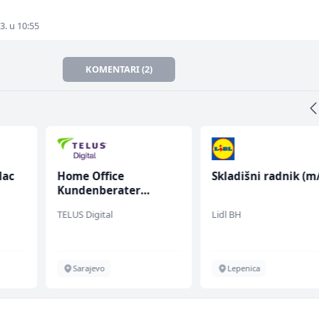
3. u 10:55
KOMENTARI (2)
lac
Home Office
Skladišni radnik (m/
Kundenberater
(m/w/d) für ein
TELUS Digital
Lidl BH
renommiertes
Schuhunternehmen
Sarajevo
Lepenica