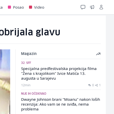
ka
Posao
Video
obrijala glavu
Magazin
32. SFF
Specijalna predfestivalska projekcija filma
"Žena s krajolikom" Ivice Matića 13.
augusta u Sarajevu
12min
0
1
NIJE IH OČEKIVAO
Dwayne Johnson brani "Moanu" nakon loših
recenzija: Ako vam se ne sviđa, nema
problema