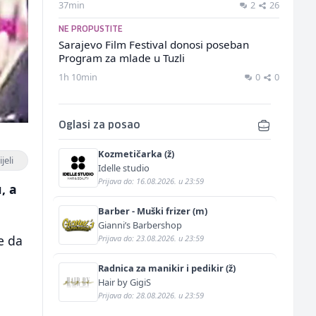
37min
2
26
NE PROPUSTITE
Sarajevo Film Festival donosi poseban
Program za mlade u Tuzli
1h 10min
0
0
Oglasi za posao
Kozmetičarka (ž)
jeli
Idelle studio
Prijava do: 16.08.2026. u 23:59
, a
Barber - Muški frizer (m)
Gianni’s Barbershop
ke da
Prijava do: 23.08.2026. u 23:59
Radnica za manikir i pedikir (ž)
Hair by GigiS
Prijava do: 28.08.2026. u 23:59