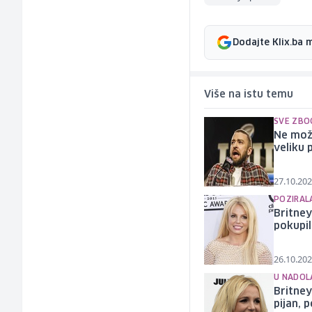
Dodajte Klix.ba 
Više na istu temu
SVE ZBO
Ne može
veliku
27.10.202
POZIRAL
Britney
pokupil
26.10.202
U NADOL
Britney
pijan, 