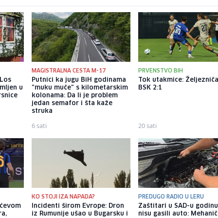
MAGISTRALNA CESTA M-17
PRVENSTVO BIH
 Los
Putnici ka jugu BiH godinama
Tok utakmice: Željezniča
mljen u
"muku muče" s kilometarskim
BSK 2:1
rsnice
kolonama: Da li je problem
jedan semafor i šta kaže
struka
6 sati
20 sati
KO STOJI IZA NAPADA?
PREDUGO RADIO U LERU
ićevom
Incidenti širom Evrope: Dron
Zaštitari u SAD-u godin
ra,
iz Rumunije ušao u Bugarsku i
nisu gasili auto: Mehani