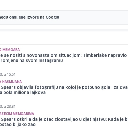
među omiljene izvore na Googlu
G MEMOARA
 se nositi s novonastalom situacijom: Timberlake napravio
 promjenu na svom Instagramu
3. u 15:51
A NASMIJANA
 Spears objavila fotografiju na kojoj je potpuno gola i za dva
a pola miliona lajkova
3. u 23:31
AZEĆIM MEMOARIMA
 Spears otkrila da je otac zlostavljao u djetinjstvu: Kada je b
postao bi jako zao