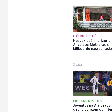
O ČEMU JE RIJEČ
Nesvakidašnji prizor u
Angelesu: Muškarac sni
billboardu nasred rask
3 sata
PRIPREME U PERTHU
Juventus na Alajbegov
debiju poražen od Inte