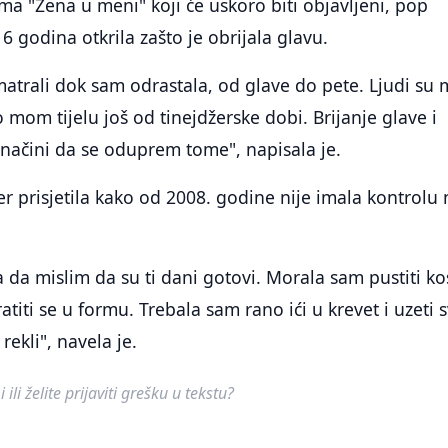
 "Žena u meni" koji će uskoro biti objavljeni, pop
6 godina otkrila zašto je obrijala glavu.
atrali dok sam odrastala, od glave do pete. Ljudi su 
o mom tijelu još od tinejdžerske dobi. Brijanje glave i
 načini da se oduprem tome", napisala je.
er prisjetila kako od 2008. godine nije imala kontrolu
na da mislim da su ti dani gotovi. Morala sam pustiti k
atiti se u formu. Trebala sam rano ići u krevet i uzeti 
rekli", navela je.
ili želite prijaviti grešku u tekstu?