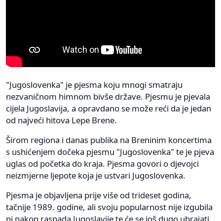
"Jugoslovenka" je pjesma koju mnogi smatraju
nezvaničnom himnom bivše države. Pjesmu je pjevala
cijela Jugoslavija, a opravdano se može reći da je jedan
od najveći hitova Lepe Brene.
Širom regiona i danas publika na Breninim koncertima
s ushićenjem dočeka pjesmu "Jugoslovenka" te je pjeva
uglas od početka do kraja. Pjesma govori o djevojci
neizmjerne ljepote koja je ustvari Jugoslovenka.
Pjesma je objavljena prije više od trideset godina,
tačnije 1989. godine, ali svoju popularnost nije izgubila
ni nakon raspada Jugoslavije te će se još dugo ubrajati