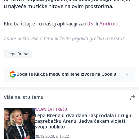
u najveće muzičke hitove na ovim prostorima.
Klix.ba čitajte i u našoj aplikaciji za
iOS
ili
Android
.
Znate nešto više o temi ili želite prijaviti grešku u tekstu?
Lepa Brena
Dodajte Klix.ba među omiljene izvore na Googlu
Više na istu temu
NAJAVILA I TREĆU
Lepa Brena u dva dana rasprodala i drugu
zagrebačku Arenu: Jedva čekam vidjeti
svoju publiku
08.12.2023. u 15:22