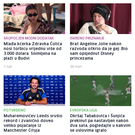
SKUPOCJEN MODNI DODATAK
ISKRENO PRIZNANJE
Mlađa kćerka Zdravka Čolića
Brat Angeline Jolie nakon
nosi torbicu vrijednu više od
razvoda otkrio da je gej: Bio
3.000 dolara: Snimljena na
sam opsjednut Disney
plaži u Budvi
princezama
1 sat
36 min
POTVRĐENO
EVROPSKA LIGA
Muharemovićev Leeds srušio
Okršaj Tabakovića i Šunjića
rekord i zvanično doveo
prekinut pa nastavljen nakon
veliko pojačanje iz
dva sata, pogledajte u kakvim
Manchester Cityja
se uslovima igralo