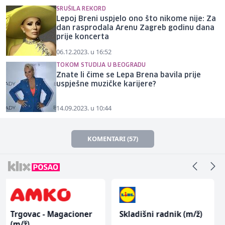
SRUŠILA REKORD
Lepoj Breni uspjelo ono što nikome nije: Za
dan rasprodala Arenu Zagreb godinu dana
prije koncerta
06.12.2023. u 16:52
TOKOM STUDIJA U BEOGRADU
Znate li čime se Lepa Brena bavila prije
uspješne muzičke karijere?
14.09.2023. u 10:44
KOMENTARI (57)
Skladišni radnik (m/ž)
NK pomoćni radnik
(m)