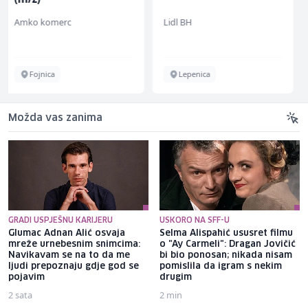
Lidl BH
Mountain
Lepenica
Sarajevo
Možda vas zanima
GRADI USPJEŠNU KARIJERU
USKORO NA SFF-U
Glumac Adnan Alić osvaja
Selma Alispahić ususret filmu
mreže urnebesnim snimcima:
o "Ay Carmeli": Dragan Jovičić
Navikavam se na to da me
bi bio ponosan; nikada nisam
ljudi prepoznaju gdje god se
pomislila da igram s nekim
pojavim
drugim
2 sata
2 min