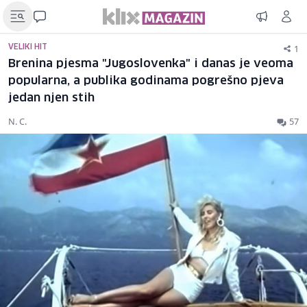
1
VELIKI HIT
Brenina pjesma "Jugoslovenka" i danas je veoma
popularna, a publika godinama pogrešno pjeva
jedan njen stih
N. C.
57