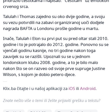
pridružio čestitkama i napisao: ''Čestitam'' uz emotikon
crvenog srca.
Talulah i Thomas zajedno su oko dvije godine, a svoju
su vezu potvrdili na zabavi organiziranoj uoči dodjele
nagrada BAFTA u Londonu prošle godine u martu.
Inače, Talulah i Elon su prvi put su pred oltar stali 2010.
godine i to je potrajalo do 2012. godine. Ponovno su se
vjenčali godinu kasnije, no tri godine nakon toga
zauvijek su se razišli. Upoznali su se u jednom
londonskom klubu 2008. godine, a to je bilo malo
nakon što se on razveo od svoje prve supruge Justine
Wilson, s kojom je dobio petero djece.
Klix.ba čitajte i u našoj aplikaciji za
iOS
ili
Android
.
Znate nešto više o temi ili želite prijaviti grešku u tekstu?