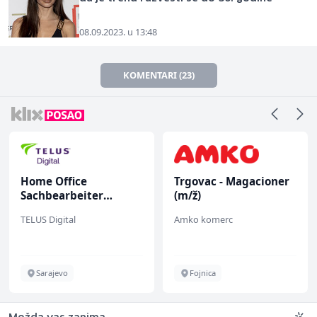
08.09.2023. u 13:48
KOMENTARI (23)
Home Office
Trgovac - Magacioner
Sachbearbeiter
(m/ž)
(m/w/d) für einen
TELUS Digital
Amko komerc
bekannten deutschen
Energieversorger
Sarajevo
Fojnica