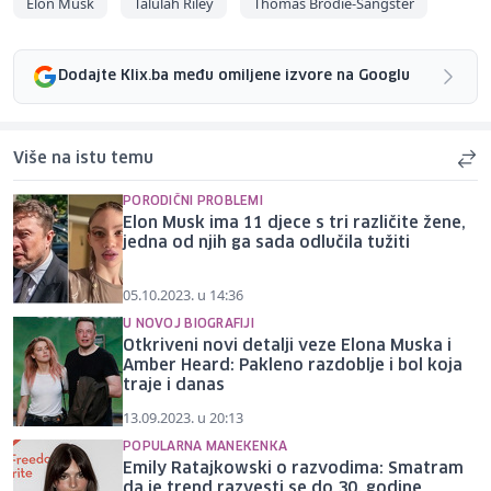
Elon Musk
Talulah Riley
Thomas Brodie-Sangster
Dodajte Klix.ba među omiljene izvore na Googlu
Više na istu temu
PORODIČNI PROBLEMI
Elon Musk ima 11 djece s tri različite žene,
jedna od njih ga sada odlučila tužiti
05.10.2023. u 14:36
U NOVOJ BIOGRAFIJI
Otkriveni novi detalji veze Elona Muska i
Amber Heard: Pakleno razdoblje i bol koja
traje i danas
13.09.2023. u 20:13
POPULARNA MANEKENKA
Emily Ratajkowski o razvodima: Smatram
da je trend razvesti se do 30. godine