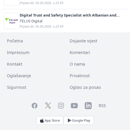
Prijava do: 03.09.2026. u 23:59
Digital Trust and Safety Specialist with Albanian and
English (m/f)
TELUS Digital
Prijava do: 05.09.2026. u 23:59
Početna
Dojavite vijest
Impressum
Komentari
Kontakt
O nama
Oglašavanje
Privatnost
Sigurnost
Oglasi za posao
Facebook
YouTube
LinkedIn
Twitter
Instagram
RSS
App Store
Google Play