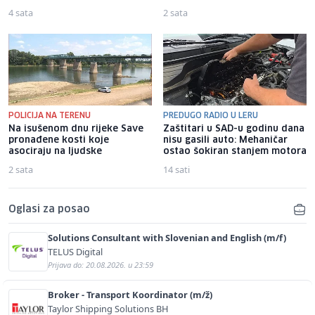
4 sata
2 sata
POLICIJA NA TERENU
PREDUGO RADIO U LERU
Na isušenom dnu rijeke Save
Zaštitari u SAD-u godinu dana
pronađene kosti koje
nisu gasili auto: Mehaničar
asociraju na ljudske
ostao šokiran stanjem motora
2 sata
14 sati
Oglasi za posao
Solutions Consultant with Slovenian and English (m/f)
TELUS Digital
Prijava do: 20.08.2026. u 23:59
Broker - Transport Koordinator (m/ž)
Taylor Shipping Solutions BH