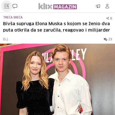
8
TREĆA SREĆA
Bivša supruga Elona Muska s kojom se ženio dva
puta otkrila da se zaručila, reagovao i milijarder
D. J.
23