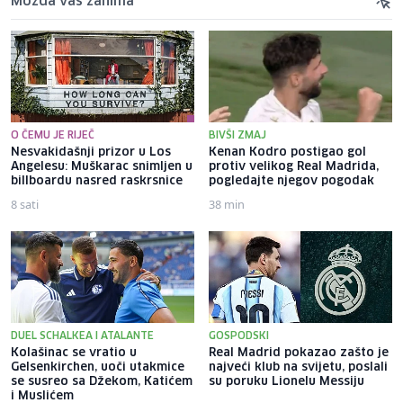
Možda vas zanima
O ČEMU JE RIJEČ
BIVŠI ZMAJ
Nesvakidašnji prizor u Los
Kenan Kodro postigao gol
Angelesu: Muškarac snimljen u
protiv velikog Real Madrida,
billboardu nasred raskrsnice
pogledajte njegov pogodak
8 sati
38 min
DUEL SCHALKEA I ATALANTE
GOSPODSKI
Kolašinac se vratio u
Real Madrid pokazao zašto je
Gelsenkirchen, uoči utakmice
najveći klub na svijetu, poslali
se susreo sa Džekom, Katićem
su poruku Lionelu Messiju
i Muslićem