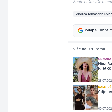
Znate nešto više o temi 
Andrea Tomašević Kole
Dodajte Klix.ba 
Više na istu temu
ODMARA 
Nina Ba
Rijetko
23.07.202
DAME UŽ
Gdje ov
05.07.202