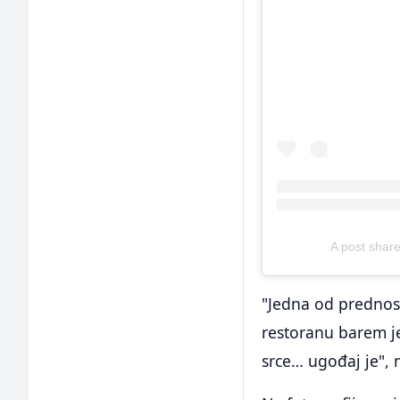
A post shar
"Jedna od prednost
restoranu barem jed
srce… ugođaj je", 