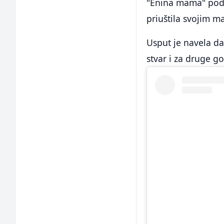
"Enina mama" podij
priuštila svojim m
Usput je navela da
stvar i za druge go