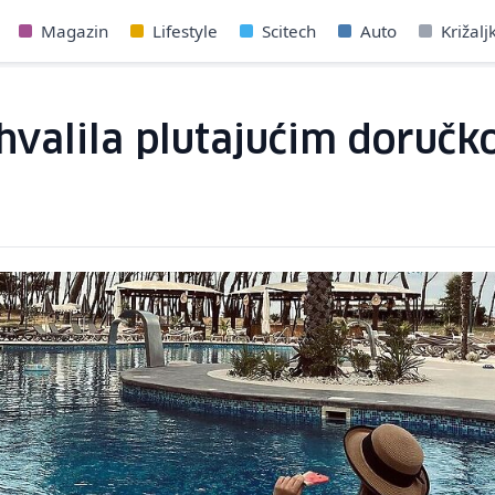
Magazin
Lifestyle
Scitech
Auto
Križalj
ohvalila plutajućim doruč