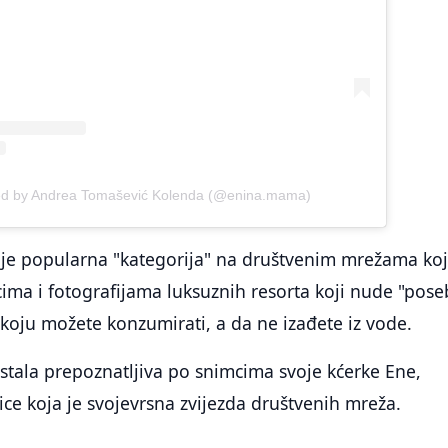
ed by Andrea Tomašević Kolenda (@enina.mama)
je popularna "kategorija" na društvenim mrežama koj
ima i fotografijama luksuznih resorta koji nude "pos
oju možete konzumirati, a da ne izađete iz vode.
ostala prepoznatljiva po snimcima svoje kćerke Ene,
ice koja je svojevrsna zvijezda društvenih mreža.