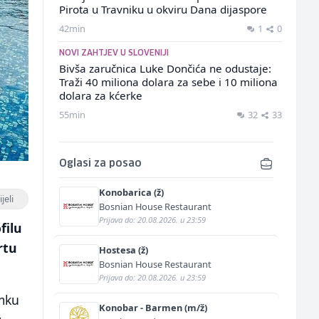
Pirota u Travniku u okviru Dana dijaspore
42min
1
0
NOVI ZAHTJEV U SLOVENIJI
Bivša zaručnica Luke Dončića ne odustaje:
Traži 40 miliona dolara za sebe i 10 miliona
dolara za kćerke
55min
32
33
Oglasi za posao
Konobarica (ž)
jeli
Bosnian House Restaurant
Prijava do: 20.08.2026. u 23:59
filu
rtu
Hostesa (ž)
Bosnian House Restaurant
Prijava do: 20.08.2026. u 23:59
imku
Konobar - Barmen (m/ž)