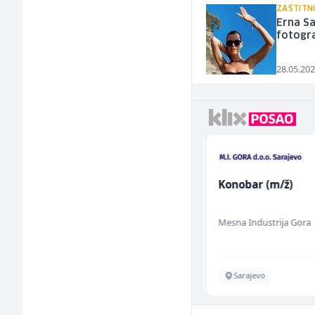
ZAŠTITN
Erna Sa
fotogra
28.05.202
Tehničar održavanja
Konobar (m/ž)
CNC mašina (m)
Irion Argerr
Mesna Industrija Gora
Vogošća
Sarajevo