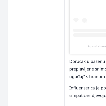
A post shar
Doručak u bazenu 
preplavljene snimc
ugođaj" s hranom k
Influenserica je p
simpatične djevojč