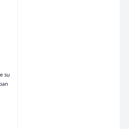
e su
eban