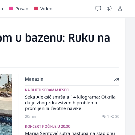
ka
Posao
Video
kom u bazenu: Ruku na
Magazin
NA DIJETI SEDAM MJESECI
Seka Aleksić smršala 14 kilograma: Otkrila
da je zbog zdravstvenih problema
promijenila životne navike
20min
1
30
KONCERT POČINJE U 20:30
Marija Šerifović sutra nastupa na stadionu