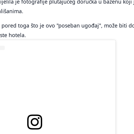
elila je fotografije plutajućeg doručka u bazenu koji 
ališanima.
 pored toga što je ovo "poseban ugođaj", može biti d
ste hotela.