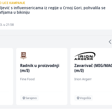
O LICE KAMPANJE
ljević s influensericama iz regije u Crnoj Gori, pohvalila se
fijama u bikiniju
3. u 21:58
Radnik u proizvodnji
Zavarivač (MIG/MA
(m/ž)
(m/ž)
Fine Food
Irion Argerr
Sarajevo
Vogošća