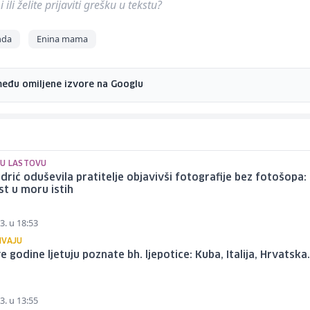
ili želite prijaviti grešku u tekstu?
nda
Enina mama
među omiljene izvore na Googlu
U LASTOVU
drić oduševila pratitelje objavivši fotografije bez fotošopa:
st u moru istih
3. u 18:53
IVAJU
e godine ljetuju poznate bh. ljepotice: Kuba, Italija, Hrvatska.
3. u 13:55