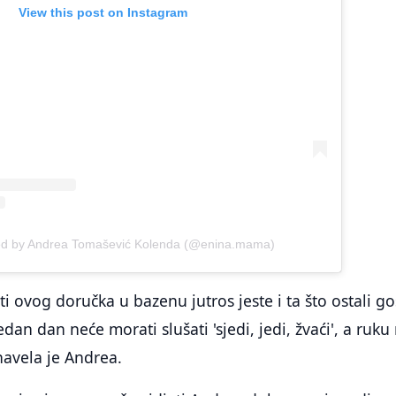
View this post on Instagram
ed by Andrea Tomašević Kolenda (@enina.mama)
i ovog doručka u bazenu jutros jeste i ta što ostali go
an dan neće morati slušati 'sjedi, jedi, žvaći', a ruku
navela je Andrea.