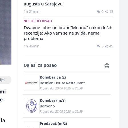
augusta u Sarajevu
1h 21min
0
13
NIJE IH OČEKIVAO
Dwayne Johnson brani "Moanu" nakon loših
recenzija: Ako vam se ne sviđa, nema
problema
1h 46min
3
45
Oglasi za posao
Konobarica (ž)
jeli
Bosnian House Restaurant
Prijava do: 20.08.2026. u 23:59
dmi
ce
Konobar (m/ž)
Borbono
Prijava do: 22.08.2026. u 23:59
ila
Prodavač (m/ž)