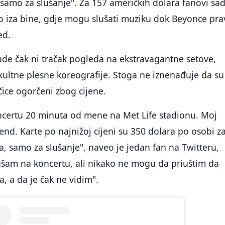
"samo za slušanje". Za 157 američkih dolara fanovi sa
o iza bine, gdje mogu slušati muziku dok Beyonce pra
ed.
ude čak ni tračak pogleda na ekstravagantne setove,
i kultne plesne koreografije. Stoga ne iznenađuje da su
čice ogorčeni zbog cijene.
ncertu 20 minuta od mene na Met Life stadionu. Moj
end. Karte po najnižoj cijeni su 350 dolara po osobi z
, samo za slušanje", naveo je jedan fan na Twitteru,
lušam na koncertu, ali nikako ne mogu da priuštim da
a, a da je čak ne vidim".