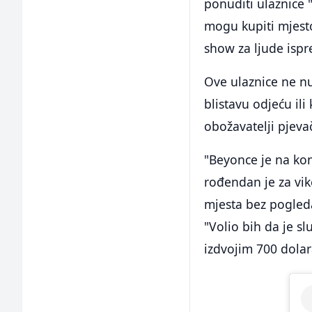
ponuditi ulaznice 
mogu kupiti mjest
show za ljude ispr
Ove ulaznice ne n
blistavu odjeću il
obožavatelji pjeva
"Beyonce je na ko
rođendan je za vik
mjesta bez pogleda
"Volio bih da je s
izdvojim 700 dolar