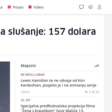
ka
Posao
Video
a slušanje: 157 dolara
Magazin
NE KRIJU LJUBAV
Lewis Hamilton se ne odvaja od Kim
Kardashian, posjetio je i na snimanju serije
33min
5
38
32. SFF
Specijalna predfestivalska projekcija filma
"Žena s krajolikom" Ivice Matića 13.