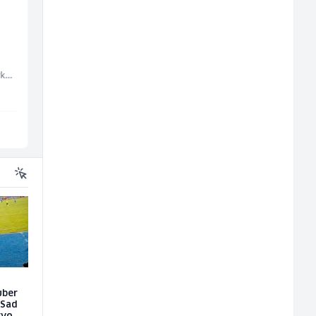
Radnik u proizvodnji
Home Office
(m/ž)
Kundenberater
(m/w/d) für Vattenfal
Embers Call Center & Marketing
Conty Plus
TELUS Digital
Sarajevo
Sarajevo
uber
 Sad