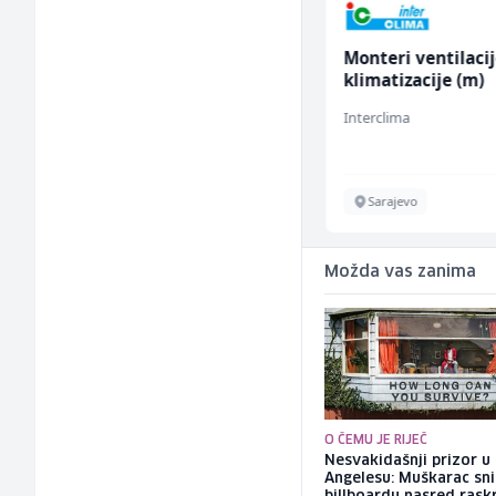
Home Office
Monteri ventilacij
Sachbearbeiter
klimatizacije (m)
(m/w/d) für einen
TELUS Digital
Interclima
bekannten deutschen
Energieversorger
Sarajevo
Sarajevo
Možda vas zanima
O ČEMU JE RIJEČ
Nesvakidašnji prizor u
Angelesu: Muškarac sni