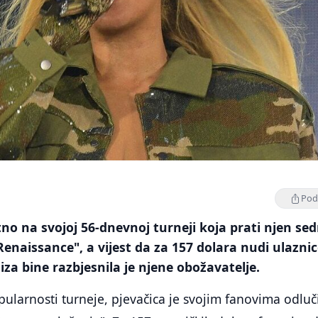
Podi
no na svojoj 56-dnevnoj turneji koja prati njen se
Renaissance", a vijest da za 157 dolara nudi ulazni
iza bine razbjesnila je njene obožavatelje.
larnosti turneje, pjevačica je svojim fanovima odluč