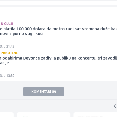
 U OLUJI
 platila 100.000 dolara da metro radi sat vremena duže kak
anovi sigurno stigli kući
3. u 21:42
 PRISUTENE
odabirima Beyonce zadivila publiku na koncertu, tri zavodl
acije
3. u 13:39
KOMENTARI (9)