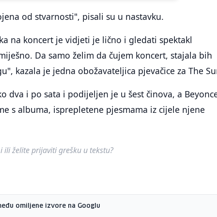
ena od stvarnosti", pisali su u nastavku.
ka na koncert je vidjeti je lično i gledati spektakl
smiješno. Da samo želim da čujem koncert, stajala bih
u", kazala je jedna obožavateljica pjevačice za The Su
ko dva i po sata i podijeljen je u šest činova, a Beyonc
me s albuma, isprepletene pjesmama iz cijele njene
ili želite prijaviti grešku u tekstu?
među omiljene izvore na Googlu