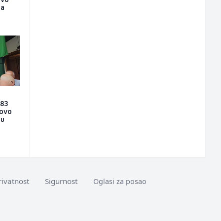
rvo
ta
 83
novo
 u
rivatnost
Sigurnost
Oglasi za posao