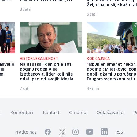
rsnice
oslonac u životu i karijeri
vidim zašto neki kažu p
Željo, pa poslije kažu ta
3 sata
5 sati
HISTORIJSKA LIČNOST
KOD ČAJNIČA
ahvalio
Na današnji dan prije 101
"Ispunjen amanet nakon
oju
godinu rođen Alija
godine": Milatkovići po
om
Izetbegović, lider koji nije
dobili džamiju porušenu
odstupao od svojih ideala
Drugom svjetskom ratu
7 sati
47 min
m
Komentari
Kontakt
O nama
Oglašavanje
P
Facebook
YouTube
LinkedIn
Twitter
Instagram
RSS
Pratite nas