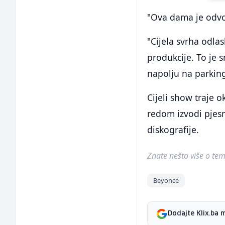
"Ova dama je odvoj
"Cijela svrha odlas
produkcije. To je 
napolju na parking
Cijeli show traje o
redom izvodi pjes
diskografije.
Znate nešto više o temi 
Beyonce
Dodajte Klix.ba 