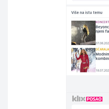
Više na istu temu
KONCERT
Beyonce
njeni f
07.08.202
OČARALA
Modnim 
kombin
18.07.202