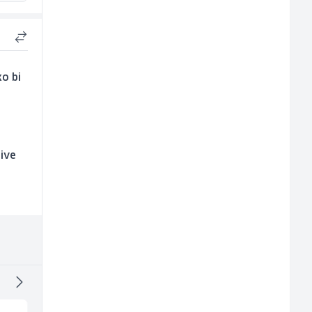
o bi
jive