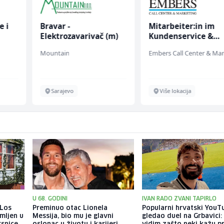
e i
Bravar -
Mitarbeiter:in im
Elektrozavarivač (m)
Kundenservice &
Support (m/w/d)
Mountain
Sarajevo
Više lokacija
U 68. GODINI
IVAN RADO ZVANI TAPIRLO
 Los
Preminuo otac Lionela
Popularni hrvatski YouT
mljen u
Messija, bio mu je glavni
gledao duel na Grbavici: