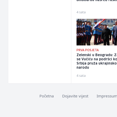
billboardu nasred rask
4 sata
PRVA POSJETA
Zelenski u Beogradu: Z
se Vučiću na podršci k
Srbija pruža ukrajinsk
narodu
4 sata
Dojavite vijest
Impressu
Početna