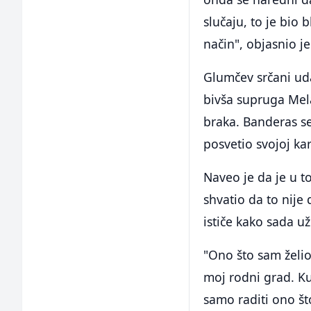
slučaju, to je bio 
način", objasnio je
Glumčev srčani ud
bivša supruga Mela
braka. Banderas se
posvetio svojoj kari
Naveo je da je u t
shvatio da to nije
ističe kako sada u
"Ono što sam želio
moj rodni grad. Ku
samo raditi ono što