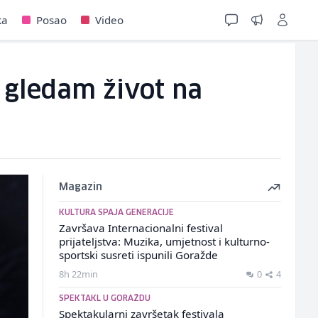
ka
Posao
Video
 gledam život na
Magazin
KULTURA SPAJA GENERACIJE
Završava Internacionalni festival
prijateljstva: Muzika, umjetnost i kulturno-
sportski susreti ispunili Goražde
8h 22min
0
4
SPEKTAKL U GORAŽDU
Spektakularni završetak festivala