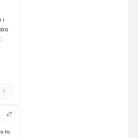
 i
atro
.
u tu,