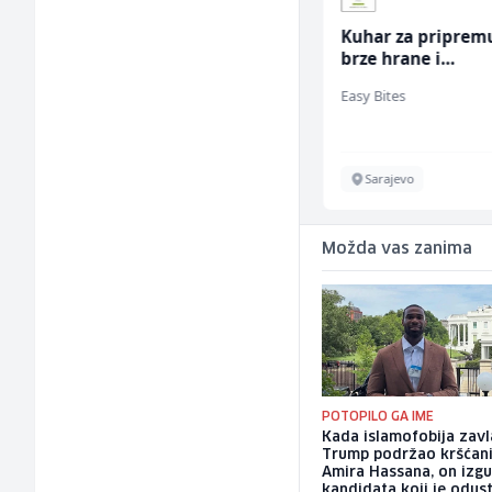
Prodajni savjetnik (m/
Kuhar za priprem
ž)
brze hrane i
jednostavnih jela
Tehnolix
Easy Bites
ž)
Sarajevo
Sarajevo
Možda vas zanima
POTOPILO GA IME
Kada islamofobija zavl
Trump podržao kršćan
Amira Hassana, on izg
kandidata koji je odus