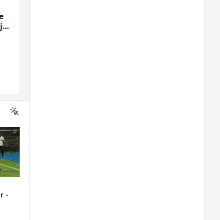
e
Električar (m)
Mašinski inženjer (m
ja
ž)
Mountain
Euro-Asfalt
Sarajevo
Više lokacija
r -