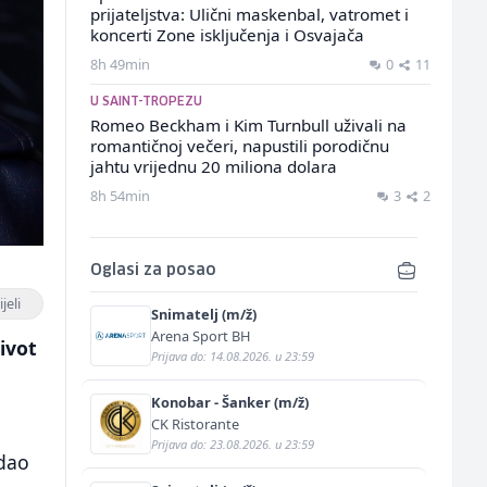
prijateljstva: Ulični maskenbal, vatromet i
koncerti Zone isključenja i Osvajača
8h 49min
0
11
U SAINT-TROPEZU
Romeo Beckham i Kim Turnbull uživali na
romantičnoj večeri, napustili porodičnu
jahtu vrijednu 20 miliona dolara
8h 54min
3
2
Oglasi za posao
jeli
Snimatelj (m/ž)
Arena Sport BH
ivot
Prijava do: 14.08.2026. u 23:59
Konobar - Šanker (m/ž)
CK Ristorante
Prijava do: 23.08.2026. u 23:59
 dao