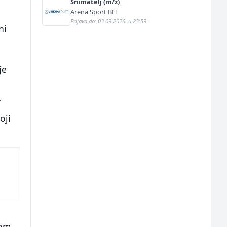
Snimatelj (m/ž)
Arena Sport BH
Prijava do: 03.09.2026. u 23:59
ni
je
v
oji
i
mom