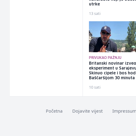
utrke
13 sati
PRIVUKAO PAŽNJU
Britanski novinar izve
eksperiment u Sarajevu
Skinuo cipele i bos ho
Baščaršijom 30 minuta
10 sati
Dojavite vijest
Impressu
Početna