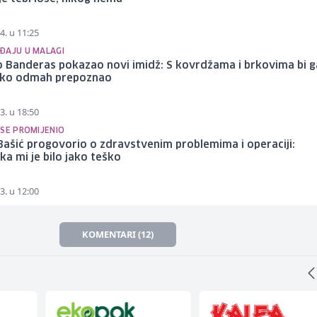
4. u 11:25
ĐAJU U MALAGI
o Banderas pokazao novi imidž: S kovrdžama i brkovima bi g
o ko odmah prepoznao
3. u 18:50
 SE PROMIJENIO
ašić progovorio o zdravstvenim problemima i operaciji:
ka mi je bilo jako teško
3. u 12:00
KOMENTARI (12)