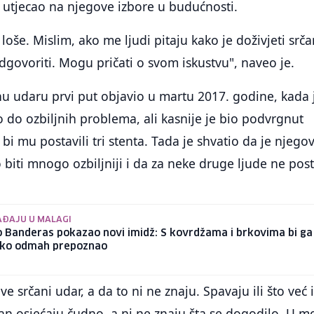
 utjecao na njegove izbore u budućnosti.
 loše. Mislim, ako me ljudi pitaju kako je doživjeti srča
dgovoriti. Mogu pričati o svom iskustvu", naveo je.
anu udaru prvi put objavio u martu 2017. godine, kada 
o do ozbiljnih problema, ali kasnije je bio podvrgnut
 bi mu postavili tri stenta. Tada je shvatio da je njego
biti mnogo ozbiljniji i da za neke druge ljude ne post
AĐAJU U MALAGI
o Banderas pokazao novi imidž: S kovrdžama i brkovima bi ga
o ko odmah prepoznao
ve srčani udar, a da to ni ne znaju. Spavaju ili što već 
an osjećaju čudno, a ni ne znaju šta se dogodilo. U 