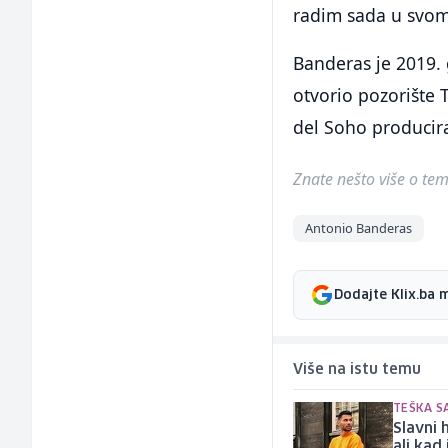
radim sada u svom 
Banderas je 2019.
otvorio pozorište 
del Soho producira
Znate nešto više o temi 
Antonio Banderas
Dodajte Klix.ba 
Više na istu temu
TEŠKA S
Slavni 
ali kad