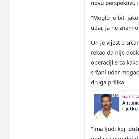
novu perspektivu i
"Moglo je biti jako
udar, ja ne znam o
On je vijest o srč
rekao da nije došl
operaciji srca kako
srčani udar mogao 
druga prilika.
NA DOG
Antoni
rijetk
"Ima ljudi koji doži
onda se naredni d