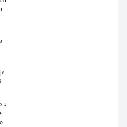
ji
a
e
je
i
o u
e
to