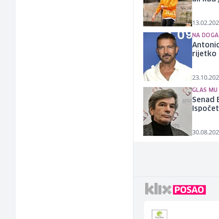
13.02.202
NA DOGA
Antoni
rijetk
23.10.202
GLAS MU
Senad B
Ispočet
30.08.202