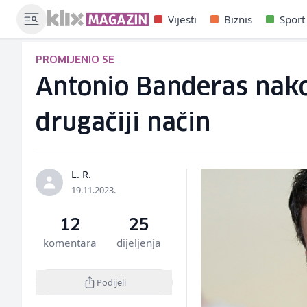
Vijesti
Biznis
Sport
PROMIJENIO SE
Antonio Banderas nako
drugačiji način
L. R.
19.11.2023.
12
25
komentara
dijeljenja
Podijeli