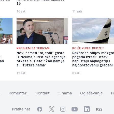
15
16 sati
11 sati
PROBLEM ZA TURIZAM
KO ĆE PUNITI BUDŽET
o
Novi nameti "otjerali" goste
Rekordan odljev mozgo
:
iz Neuma, turističke agencije
pogađa Izrael: Državu
dao
otkazale izlete: "Žao nam je,
napuštaju najbogatiji i
ali izuzeća nema"
najobrazovaniji građani
13 sati
8 sati
m
Komentari
Kontakt
O nama
Oglašavanje
P
Facebook
YouTube
LinkedIn
Twitter
Instagram
RSS
Pratite nas