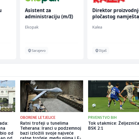
u
Asistent za
Direktor proizvodnj
administraciju (m/ž)
pločastog namješta
 (m/
(m/ž)
Ekopak
Kalea
Sarajevo
Ilijaš
OBORENE LETJELICE
PRVENSTVO BIH
ada:
Ratni trofeji u tunelima
Tok utakmice: Željezniča
ina
Teherana: Iranci u podzemnoj
BSK 2:1
ubio od
bazi izložili svoje najveće
tao od
ratne trofeje, među njima i F-