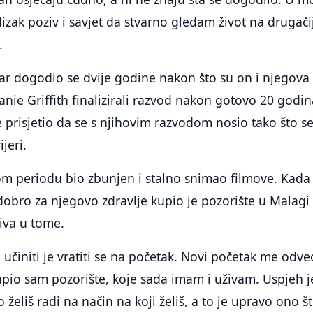
blizak poziv i savjet da stvarno gledam život na drugači
.
ar dogodio se dvije godine nakon što su on i njegova
nie Griffith finalizirali razvod nakon gotovo 20 godin
 prisjetio da se s njihovim razvodom nosio tako što s
jeri.
om periodu bio zbunjen i stalno snimao filmove. Kada 
 dobro za njegovo zdravlje kupio je pozorište u Malagi 
živa u tome.
 učiniti je vratiti se na početak. Novi početak me odve
pio sam pozorište, koje sada imam i uživam. Uspjeh j
 želiš radi na način na koji želiš, a to je upravo ono š