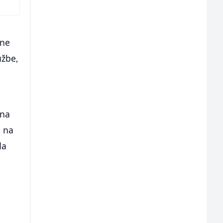
ine
užbe,
ina
 na
da