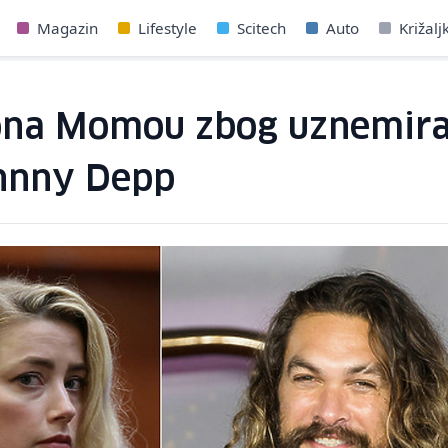
Magazin
Lifestyle
Scitech
Auto
Križalj
ona Momou zbog uznemira
ohnny Depp