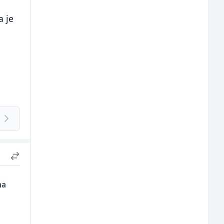
a je
na