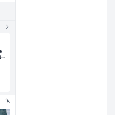
e
Građevinski inženjer
Radnik u proizvodnji
ja
(m/ž)
(m/ž)
MC-Stella
Fine Food
Velika Kladuša
Sarajevo