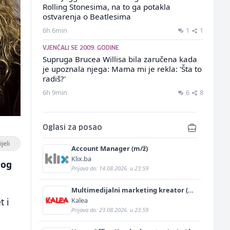
Rolling Stonesima, na to ga potakla
ostvarenja o Beatlesima
6h 6min
1
1
VJENČALI SE 2009. GODINE
Supruga Brucea Willisa bila zaručena kada
je upoznala njega: Mama mi je rekla: 'Šta to
radiš?'
6h 9min
6
8
Oglasi za posao
jeli
Account Manager (m/ž)
Klix.ba
nog
Prijava do: 14.08.2026. u 23:59
Multimedijalni marketing kreator (m/
ž)
Kalea
t i
Prijava do: 23.08.2026. u 23:59