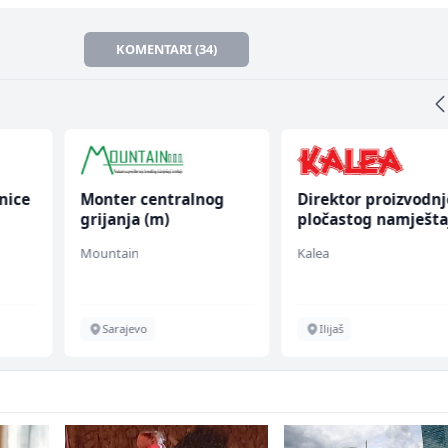
KOMENTARI (34)
nice
Monter centralnog
Direktor proizvodnj
grijanja (m)
pločastog namješta
(m/ž)
Mountain
Kalea
Sarajevo
Ilijaš