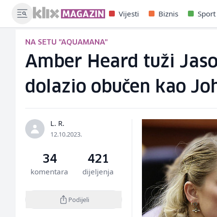
Vijesti
Biznis
Sport
NA SETU "AQUAMANA"
Amber Heard tuži Jas
dolazio obučen kao J
L. R.
12.10.2023.
34
421
komentara
dijeljenja
Podijeli