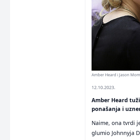
Amber Heard i Jason Momo
12.10.2023.
Amber Heard tuž
ponašanja i uzne
Naime, ona tvrdi j
glumio Johnnyja De