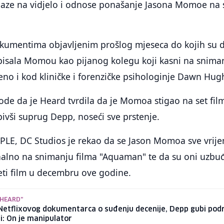
laze na vidjelo i odnose ponašanje Jasona Momoe na 
umentima objavljenim prošlog mjeseca do kojih su d
opisala Momou kao pijanog kolegu koji kasni na snima
eženo i kod kliničke i forenzičke psihologinje Dawn Hug
ode da je Heard tvrdila da je Momoa stigao na set fil
ivši suprug Depp, noseći sve prstenje.
OPLE, DC Studios je rekao da se Jason Momoa sve vrij
alno na snimanju filma "Aquaman" te da su oni uzbu
jeti film u decembru ove godine.
 HEARD"
Netflixovog dokumentarca o suđenju decenije, Depp gubi pod
i: On je manipulator