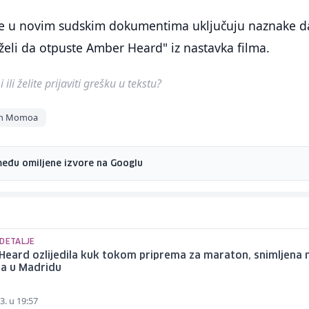
e u novim sudskim dokumentima uključuju naznake d
eli da otpuste Amber Heard" iz nastavka filma.
ili želite prijaviti grešku u tekstu?
on Momoa
među omiljene izvore na Googlu
 DETALJE
eard ozlijedila kuk tokom priprema za maraton, snimljena 
a u Madridu
3. u 19:57