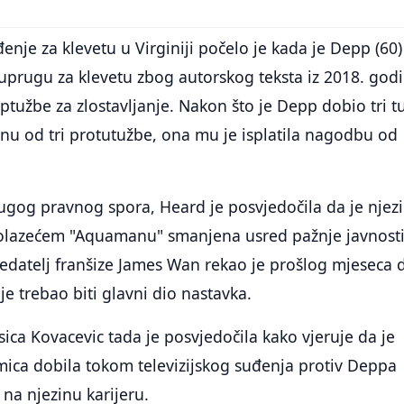
enje za klevetu u Virginiji počelo je kada je Depp (60)
suprugu za klevetu zbog autorskog teksta iz 2018. god
optužbe za zlostavljanje. Nakon što je Depp dobio tri t
nu od tri protutužbe, ona mu je isplatila nagodbu od
gog pravnog spora, Heard je posvjedočila da je njez
olazećem "Aquamanu" smanjena usred pažnje javnosti
. Redatelj franšize James Wan rekao je prošlog mjeseca 
ije trebao biti glavni dio nastavka.
sica Kovacevic tada je posvjedočila kako vjeruje da je
mica dobila tokom televizijskog suđenja protiv Deppa
 na njezinu karijeru.