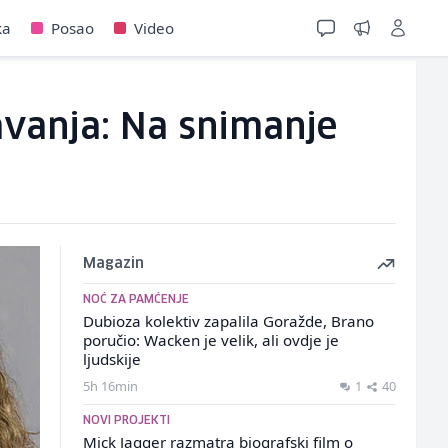
ka
Posao
Video
vanja: Na snimanje
Magazin
NOĆ ZA PAMĆENJE
Dubioza kolektiv zapalila Goražde, Brano
poručio: Wacken je velik, ali ovdje je
ljudskije
5h 16min
1
40
NOVI PROJEKTI
Mick Jagger razmatra biografski film o