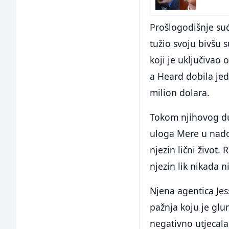
Prošlogodišnje suđ
tužio svoju bivšu 
koji je uključivao 
a Heard dobila jed
milion dolara.
Tokom njihovog du
uloga Mere u nad
njezin lični život
njezin lik nikada n
Njena agentica Jes
pažnja koju je glu
negativno utjecala