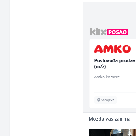
Bravar -
Poslovođa prodav
Elektrozavarivač (m)
(m/ž)
Mountain
Amko komerc
Sarajevo
Sarajevo
Možda vas zanima