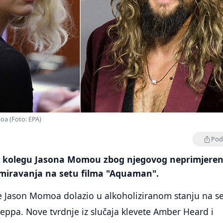
a (Foto: EPA)
Podi
i kolegu Jasona Momou zbog njegovog neprimjere
miravanja na setu filma "Aquaman".
e Jason Momoa dolazio u alkoholiziranom stanju na se
ppa. Nove tvrdnje iz slučaja klevete Amber Heard i