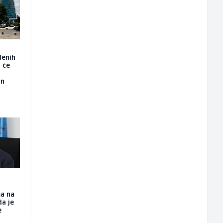
lenih
t će
an
U
ma na
a je
e