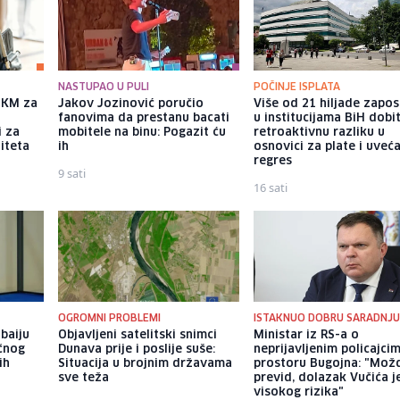
NASTUPAO U PULI
POČINJE ISPLATA
a KM za
Jakov Jozinović poručio
Više od 21 hiljade zapos
fanovima da prestanu bacati
u institucijama BiH dobi
i za
mobitele na binu: Pogazit ću
retroaktivnu razliku u
iteta
ih
osnovici za plate i uveć
regres
9 sati
16 sati
OGROMNI PROBLEMI
ISTAKNUO DOBRU SARADNJ
baiju
Objavljeni satelitski snimci
Ministar iz RS-a o
učnog
Dunava prije i poslije suše:
neprijavljenim policajci
ih
Situacija u brojnim državama
prostoru Bugojna: "Možd
u
sve teža
previd, dolazak Vučića j
visokog rizika"