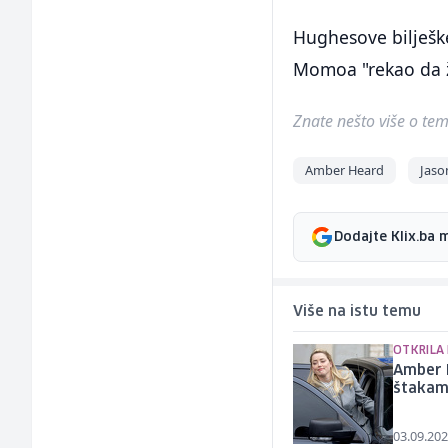
Hughesove bilješk
Momoa "rekao da ž
Znate nešto više o temi 
Amber Heard
Jas
Dodajte Klix.ba 
Više na istu temu
OTKRILA
Amber H
štakam
03.09.202