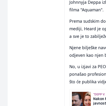
Johnnyja Deppa iz
filma "Aquaman".
Prema sudskim dok
mediji, Heard je 
a sve je to zabilj
Njene bilješke nav
odjeven kao njen b
No, u izjavi za PE
ponašao profesion
što će publika vid
"DEPP V.
Nakon 
javnost