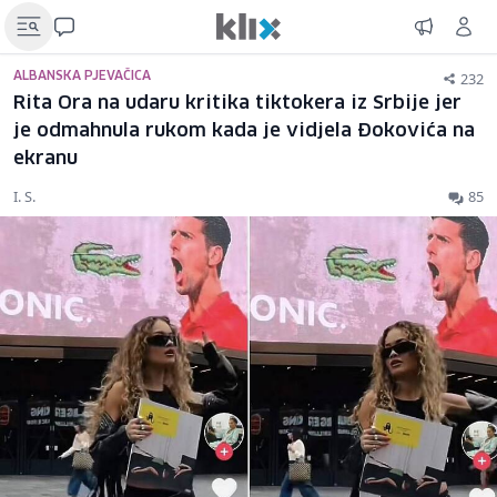
232
ALBANSKA PJEVAČICA
Rita Ora na udaru kritika tiktokera iz Srbije jer
je odmahnula rukom kada je vidjela Đokovića na
ekranu
I. S.
85