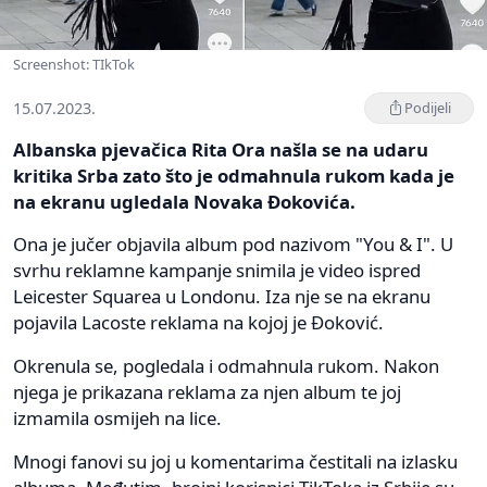
Screenshot: TIkTok
15.07.2023.
Podijeli
Albanska pjevačica Rita Ora našla se na udaru
kritika Srba zato što je odmahnula rukom kada je
na ekranu ugledala Novaka Đokovića.
Ona je jučer objavila album pod nazivom "You & I". U
svrhu reklamne kampanje snimila je video ispred
Leicester Squarea u Londonu. Iza nje se na ekranu
pojavila Lacoste reklama na kojoj je Đoković.
Okrenula se, pogledala i odmahnula rukom. Nakon
njega je prikazana reklama za njen album te joj
izmamila osmijeh na lice.
Mnogi fanovi su joj u komentarima čestitali na izlasku