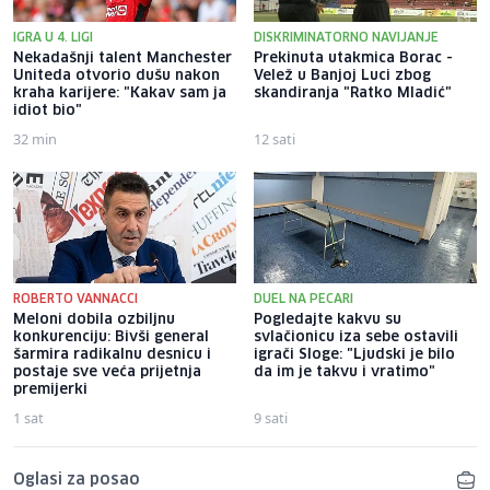
IGRA U 4. LIGI
DISKRIMINATORNO NAVIJANJE
Nekadašnji talent Manchester
Prekinuta utakmica Borac -
Uniteda otvorio dušu nakon
Velež u Banjoj Luci zbog
kraha karijere: "Kakav sam ja
skandiranja "Ratko Mladić"
idiot bio"
32 min
12 sati
ROBERTO VANNACCI
DUEL NA PECARI
Meloni dobila ozbiljnu
Pogledajte kakvu su
konkurenciju: Bivši general
svlačionicu iza sebe ostavili
šarmira radikalnu desnicu i
igrači Sloge: "Ljudski je bilo
postaje sve veća prijetnja
da im je takvu i vratimo"
premijerki
1 sat
9 sati
Oglasi za posao