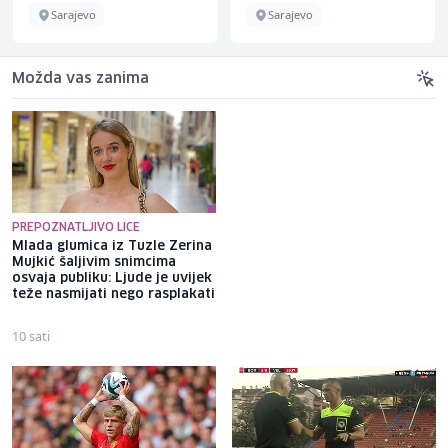
Sarajevo
Sarajevo
Možda vas zanima
PREPOZNATLJIVO LICE
Mlada glumica iz Tuzle Zerina
Divljanje cijena goriva
Mujkić šaljivim snimcima
natjeralo Trumpa na
osvaja publiku: Ljude je uvijek
popuštanje: Kraj sukoba s
teže nasmijati nego rasplakati
Iranom bliži nego što se
mislilo
10 sati
9 sati