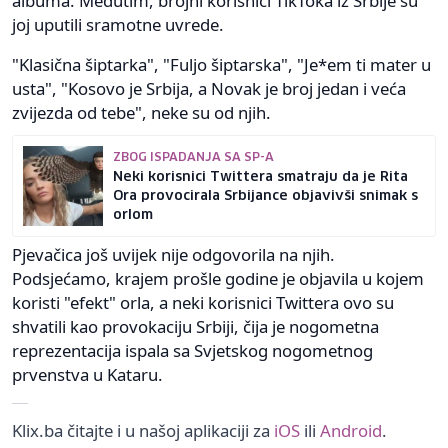
albuma. Međutim, brojni korisnici TikToka iz Srbije su
joj uputili sramotne uvrede.
"Klasična šiptarka", "Fuljo šiptarska", "Je*em ti mater u
usta", "Kosovo je Srbija, a Novak je broj jedan i veća
zvijezda od tebe", neke su od njih.
ZBOG ISPADANJA SA SP-A
Neki korisnici Twittera smatraju da je Rita
Ora provocirala Srbijance objavivši snimak s
orlom
Pjevačica još uvijek nije odgovorila na njih.
Podsjećamo, krajem prošle godine je objavila u kojem
koristi "efekt" orla, a neki korisnici Twittera ovo su
shvatili kao provokaciju Srbiji, čija je nogometna
reprezentacija ispala sa Svjetskog nogometnog
prvenstva u Kataru.
Klix.ba čitajte i u našoj aplikaciji za
iOS
ili
Android
.