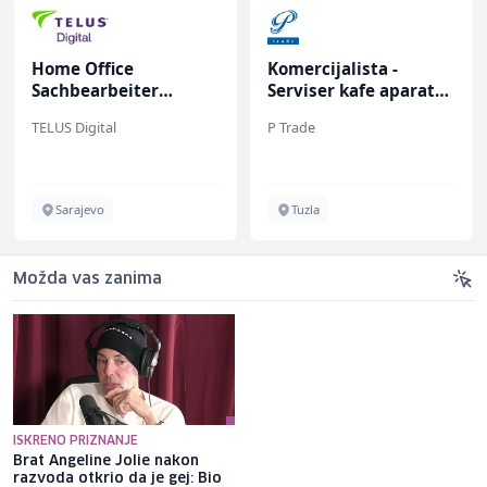
Home Office
Komercijalista -
Sachbearbeiter
Serviser kafe aparata
(m/w/d) für einen
(m/ž)
TELUS Digital
P Trade
bekannten deutschen
Energieversorger
Sarajevo
Tuzla
Možda vas zanima
ISKRENO PRIZNANJE
Brat Angeline Jolie nakon
Selma Alispahić ususret filmu
razvoda otkrio da je gej: Bio
o "Ay Carmeli": Dragan Jovičić