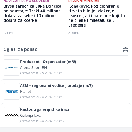
NOVI ZAHTJEV U SLOVENIJI
DRŽAVNI MINISTAR
Bivša zaručnica Luke Dončića
Konaković: Pozicioniranje
ne odustaje: Traži 40 miliona
Hrvata bilo je izlaženje
dolara za sebe i 10 miliona
ususret, ali imate one koji to
dolara za kćerke
ne cijene i miješaju se u
uređenje
6 sati
4 sata
Oglasi za posao
Producent - Organizator (m/ž)
Arena Sport BH
Prijava do: 03.09.2026. u 23:59
ASM – regionalni voditelj prodaje (m/ž)
Planet
Prijava do: 21.08.2026. u 23:59
Kustos u galeriji slika (m/ž)
Galerija Java
Prijava do: 09.08.2026. u 23:59