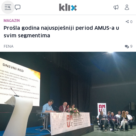
0
MAGAZIN
Prošla godina najuspješniji period AMUS-a u
svim segmentima
FENA
9