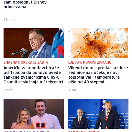
sam opsjednut Disney
bi bio ponosan; nikada nisam
princezama
pomislila da igram s nekim
drugim
18 sati
17 sati
SNAŽNA PORUKA IZ SAD-A
LJETO U PUNOM ZAMAHU
Američki zakonodavci traže
Vikend donosi predah, a iduće
od Trumpa da ponovo uvede
sedmice nas očekuje novi
sankcije zvaničnicima u RS-u:
toplotni val i temperature
Osudili saslušanja u Srebrenici
više od 40 stepeni
9 sati
1 sat