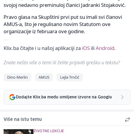
svojoj nedavno preminuloj članici Jadranki Stojaković.
Pravo glasa na Skupštini prvi put su imali svi članovi
AMUS-a, što je regulisano novim Statutom ove
organizacije iz februara ove godine.
Klix.ba čitajte i u našoj aplikaciji za
iOS
ili
Android
.
Znate nešto više o temi ili želite prijaviti grešku u tekstu?
Dino Merlin
AMUS
Lejla Trnčić
Dodajte Klix.ba među omiljene izvore na Googlu
Više na istu temu
ŽIVOTNE LEKCIJE