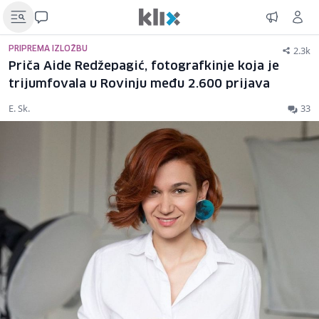
2.3k
PRIPREMA IZLOŽBU
Priča Aide Redžepagić, fotografkinje koja je
trijumfovala u Rovinju među 2.600 prijava
E. Sk.
33