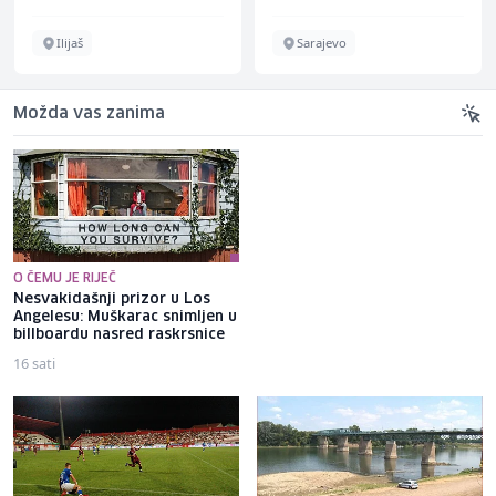
Ilijaš
Sarajevo
Možda vas zanima
O ČEMU JE RIJEČ
Nesvakidašnji prizor u Los
Real Madrid pokazao zašto je
Angelesu: Muškarac snimljen u
najveći klub na svijetu, poslali
billboardu nasred raskrsnice
su poruku Lionelu Messiju
16 sati
10 sati