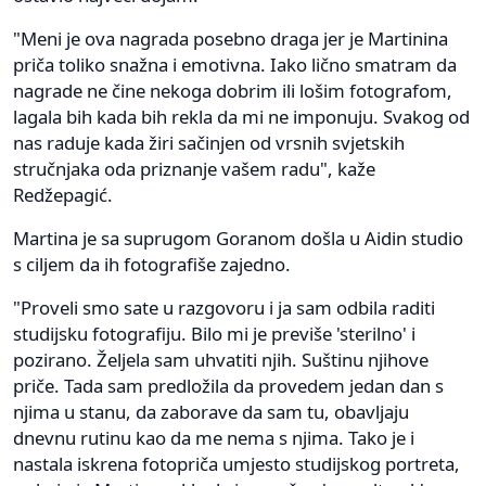
"Meni je ova nagrada posebno draga jer je Martinina
priča toliko snažna i emotivna. Iako lično smatram da
nagrade ne čine nekoga dobrim ili lošim fotografom,
lagala bih kada bih rekla da mi ne imponuju. Svakog od
nas raduje kada žiri sačinjen od vrsnih svjetskih
stručnjaka oda priznanje vašem radu", kaže
Redžepagić.
Martina je sa suprugom Goranom došla u Aidin studio
s ciljem da ih fotografiše zajedno.
"Proveli smo sate u razgovoru i ja sam odbila raditi
studijsku fotografiju. Bilo mi je previše 'sterilno' i
pozirano. Željela sam uhvatiti njih. Suštinu njihove
priče. Tada sam predložila da provedem jedan dan s
njima u stanu, da zaborave da sam tu, obavljaju
dnevnu rutinu kao da me nema s njima. Tako je i
nastala iskrena fotopriča umjesto studijskog portreta,