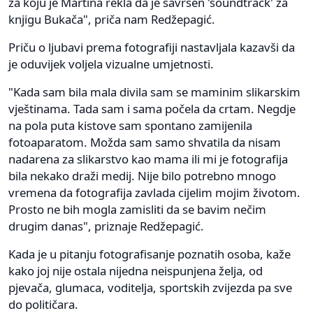
za koju je Martina rekla da je savršen 'soundtrack' za
knjigu Bukača", priča nam Redžepagić.
Priču o ljubavi prema fotografiji nastavljala kazavši da
je oduvijek voljela vizualne umjetnosti.
"Kada sam bila mala divila sam se maminim slikarskim
vještinama. Tada sam i sama počela da crtam. Negdje
na pola puta kistove sam spontano zamijenila
fotoaparatom. Možda sam samo shvatila da nisam
nadarena za slikarstvo kao mama ili mi je fotografija
bila nekako draži medij. Nije bilo potrebno mnogo
vremena da fotografija zavlada cijelim mojim životom.
Prosto ne bih mogla zamisliti da se bavim nečim
drugim danas", priznaje Redžepagić.
Kada je u pitanju fotografisanje poznatih osoba, kaže
kako joj nije ostala nijedna neispunjena želja, od
pjevača, glumaca, voditelja, sportskih zvijezda pa sve
do političara.