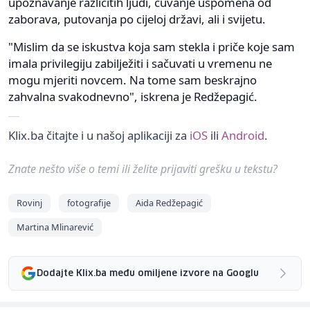
upoznavanje različitih ljudi, čuvanje uspomena od
zaborava, putovanja po cijeloj državi, ali i svijetu.
"Mislim da se iskustva koja sam stekla i priče koje sam
imala privilegiju zabilježiti i sačuvati u vremenu ne
mogu mjeriti novcem. Na tome sam beskrajno
zahvalna svakodnevno", iskrena je Redžepagić.
Klix.ba čitajte i u našoj aplikaciji za
iOS
ili
Android
.
Znate nešto više o temi ili želite prijaviti grešku u tekstu?
Rovinj
fotografije
Aida Redžepagić
Martina Mlinarević
Dodajte Klix.ba među omiljene izvore na Googlu