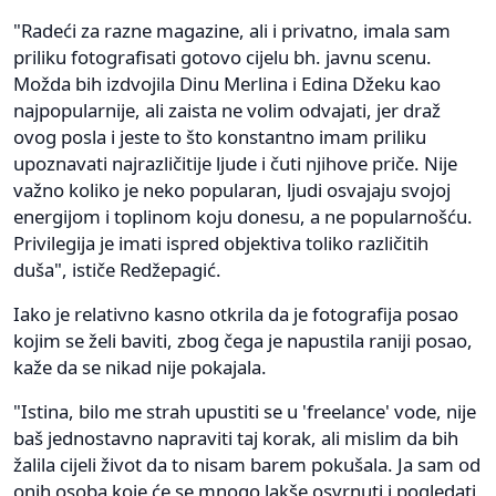
"Radeći za razne magazine, ali i privatno, imala sam
priliku fotografisati gotovo cijelu bh. javnu scenu.
Možda bih izdvojila Dinu Merlina i Edina Džeku kao
najpopularnije, ali zaista ne volim odvajati, jer draž
ovog posla i jeste to što konstantno imam priliku
upoznavati najrazličitije ljude i čuti njihove priče. Nije
važno koliko je neko popularan, ljudi osvajaju svojoj
energijom i toplinom koju donesu, a ne popularnošću.
Privilegija je imati ispred objektiva toliko različitih
duša", ističe Redžepagić.
Iako je relativno kasno otkrila da je fotografija posao
kojim se želi baviti, zbog čega je napustila raniji posao,
kaže da se nikad nije pokajala.
"Istina, bilo me strah upustiti se u 'freelance' vode, nije
baš jednostavno napraviti taj korak, ali mislim da bih
žalila cijeli život da to nisam barem pokušala. Ja sam od
onih osoba koje će se mnogo lakše osvrnuti i pogledati