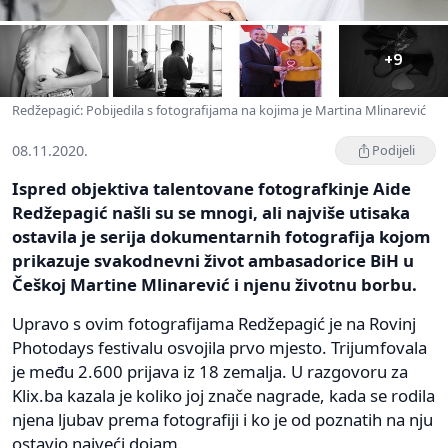
+9
Redžepagić: Pobijedila s fotografijama na kojima je Martina Mlinarević
08.11.2020.
Podijeli
Ispred objektiva talentovane fotografkinje Aide
Redžepagić našli su se mnogi, ali najviše utisaka
ostavila je serija dokumentarnih fotografija kojom
prikazuje svakodnevni život ambasadorice BiH u
Češkoj Martine Mlinarević i njenu životnu borbu.
Upravo s ovim fotografijama Redžepagić je na Rovinj
Photodays festivalu osvojila prvo mjesto. Trijumfovala
je među 2.600 prijava iz 18 zemalja. U razgovoru za
Klix.ba kazala je koliko joj znače nagrade, kada se rodila
njena ljubav prema fotografiji i ko je od poznatih na nju
ostavio najveći dojam.