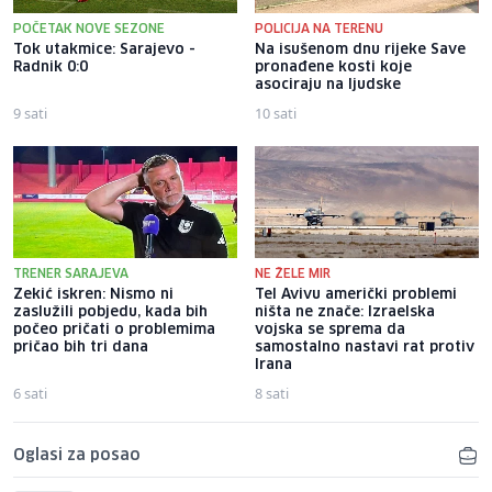
POČETAK NOVE SEZONE
POLICIJA NA TERENU
Tok utakmice: Sarajevo -
Na isušenom dnu rijeke Save
Radnik 0:0
pronađene kosti koje
asociraju na ljudske
9 sati
10 sati
TRENER SARAJEVA
NE ŽELE MIR
Zekić iskren: Nismo ni
Tel Avivu američki problemi
zaslužili pobjedu, kada bih
ništa ne znače: Izraelska
počeo pričati o problemima
vojska se sprema da
pričao bih tri dana
samostalno nastavi rat protiv
Irana
6 sati
8 sati
Oglasi za posao