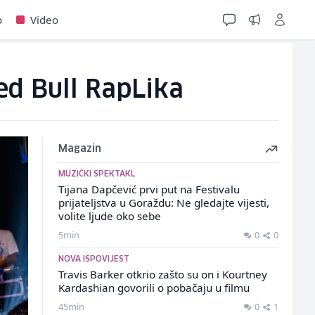
o
Video
ed Bull RapLika
Magazin
MUZIČKI SPEKTAKL
Tijana Dapčević prvi put na Festivalu
prijateljstva u Goraždu: Ne gledajte vijesti,
volite ljude oko sebe
5min
0
0
NOVA ISPOVIJEST
Travis Barker otkrio zašto su on i Kourtney
Kardashian govorili o pobačaju u filmu
45min
0
1