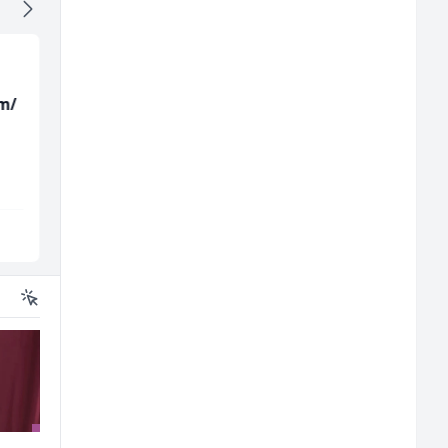
m/
Sachbearbeiter in der
Hostesa (ž)
Voice Quality
Management (m/w)
Servicepoint
Bosnian House Restaurant
Sarajevo
Inostranstvo