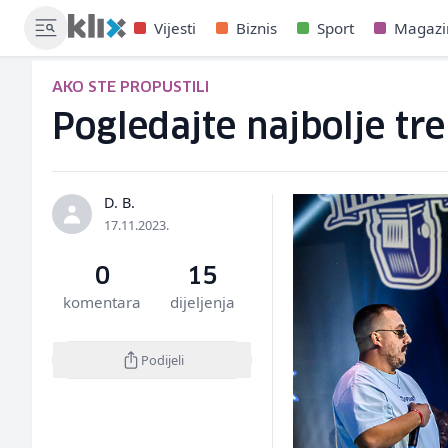
Vijesti
Biznis
Sport
Magazi
AKO STE PROPUSTILI
Pogledajte najbolje tr
D. B.
17.11.2023.
0
15
komentara
dijeljenja
Podijeli