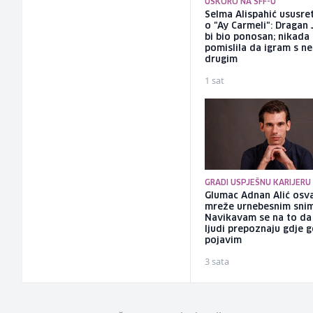
USKORO NA SFF-U
Selma Alispahić ususret
o "Ay Carmeli": Dragan 
bi bio ponosan; nikada
pomislila da igram s n
drugim
1 sat
GRADI USPJEŠNU KARIJERU
Glumac Adnan Alić osv
mreže urnebesnim sni
Navikavam se na to d
ljudi prepoznaju gdje 
pojavim
3 sata