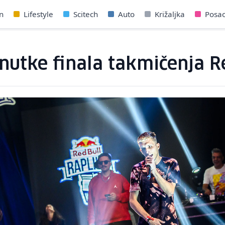
n
Lifestyle
Scitech
Auto
Križaljka
Posa
enutke finala takmičenja R