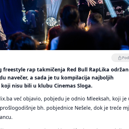
Podi
 freestyle rap takmičenja Red Bull RapLika održan
du navečer, a sada je tu kompilacija najboljih
koji nisu bili u klubu Cinemas Sloga.
Klix.ba već objavio, pobjedu je odnio Mleeksah, koji je
d prošlogodišnje bh. pobjednice Nešele, dok je treće m
ancu.