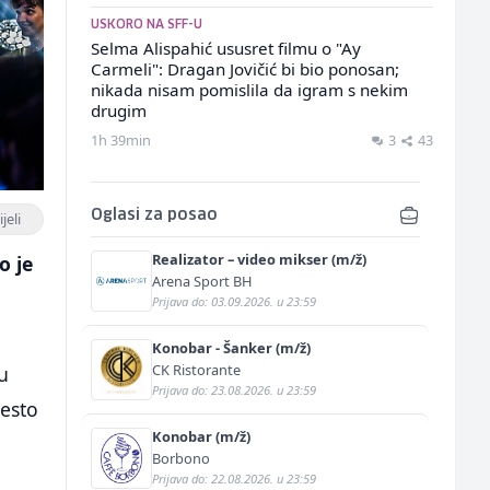
USKORO NA SFF-U
Selma Alispahić ususret filmu o "Ay
Carmeli": Dragan Jovičić bi bio ponosan;
nikada nisam pomislila da igram s nekim
drugim
1h 39min
3
43
Oglasi za posao
jeli
Realizator – video mikser (m/ž)
o je
Arena Sport BH
Prijava do: 03.09.2026. u 23:59
Konobar - Šanker (m/ž)
CK Ristorante
 u
Prijava do: 23.08.2026. u 23:59
jesto
Konobar (m/ž)
Borbono
Prijava do: 22.08.2026. u 23:59