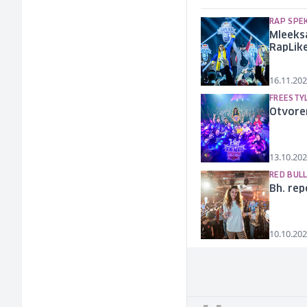
RAP SPE
Mleeksa
RapLike
16.11.202
FREESTY
Otvoren
13.10.202
RED BULL
Bh. rep
10.10.202