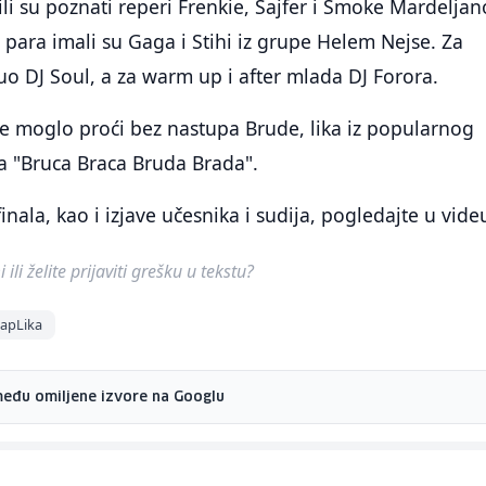
ili su poznati reperi Frenkie, Sajfer i Smoke Mardeljan
 para imali su Gaga i Stihi iz grupe Helem Nejse. Za
o DJ Soul, a za warm up i after mlada DJ Forora.
je moglo proći bez nastupa Brude, lika iz popularnog
a "Bruca Braca Bruda Brada".
inala, kao i izjave učesnika i sudija, pogledajte u vide
ili želite prijaviti grešku u tekstu?
RapLika
među omiljene izvore na Googlu