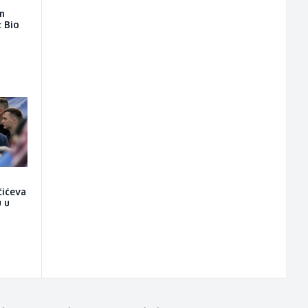
on
: Bio
čićeva
u u