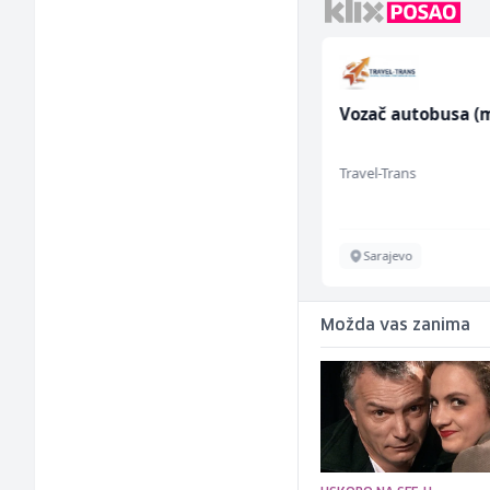
Mašinski inženjer (m/
Vozač autobusa (m
ž)
Euro-Asfalt
Travel-Trans
Više lokacija
Sarajevo
Možda vas zanima