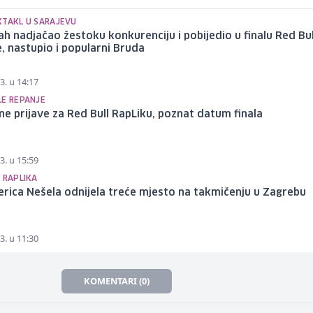
KTAKL U SARAJEVU
h nadjačao žestoku konkurenciju i pobijedio u finalu Red Bul
, nastupio i popularni Bruda
3. u 14:17
LE REPANJE
e prijave za Red Bull RapLiku, poznat datum finala
3. u 15:59
 RAPLIKA
erica Nešela odnijela treće mjesto na takmičenju u Zagrebu
3. u 11:30
KOMENTARI (0)