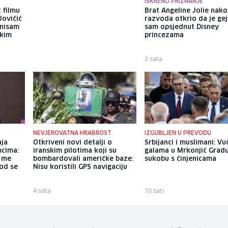
ISKRENO PRIZNANJE
 filmu
Mlađa kćerka Zdravka Čolića
Brat Angeline Jolie nak
Jovičić
nosi torbicu vrijednu više od
razvoda otkrio da je gej
 nisam
3.000 dolara: Snimljena na
sam opsjednut Disney
ekim
plaži u Budvi
princezama
2 sata
2 sata
NEVJEROVATNA HRABROST
IZGUBLJEN U PREVODU
aja
Otkriveni novi detalji o
Srbijanci i muslimani: Vu
mcima:
iranskim pilotima koji su
galama u Mrkonjić Grad
a me
bombardovali američke baze:
sukobu s činjenicama
god se
Nisu koristili GPS navigaciju
4 sata
10 sati