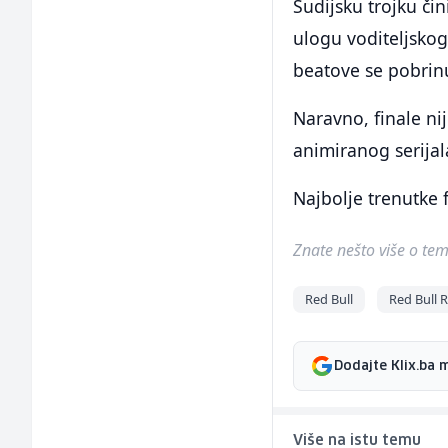
Sudijsku trojku čin
ulogu voditeljskog
beatove se pobrinu
Naravno, finale ni
animiranog serijal
Najbolje trenutke f
Znate nešto više o temi 
Red Bull
Red Bull 
Dodajte Klix.ba 
Više na istu temu