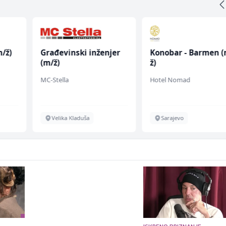
/ž)
Građevinski inženjer
Konobar - Barmen (
(m/ž)
ž)
MC-Stella
Hotel Nomad
Velika Kladuša
Sarajevo