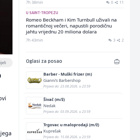
7h 38min
0
11
U SAINT-TROPEZU
Romeo Beckham i Kim Turnbull uživali na
romantičnoj večeri, napustili porodičnu
jahtu vrijednu 20 miliona dolara
7h 43min
3
2
Oglasi za posao
jeli
Barber - Muški frizer (m)
u
Gianni’s Barbershop
Prijava do: 23.08.2026. u 23:59
ovi
Šivač (m/ž)
Nedak
Prijava do: 03.09.2026. u 23:59
Trgovac u maloprodaji (m/ž)
Kuprešak
njega
Prijava do: 15.08.2026. u 23:59