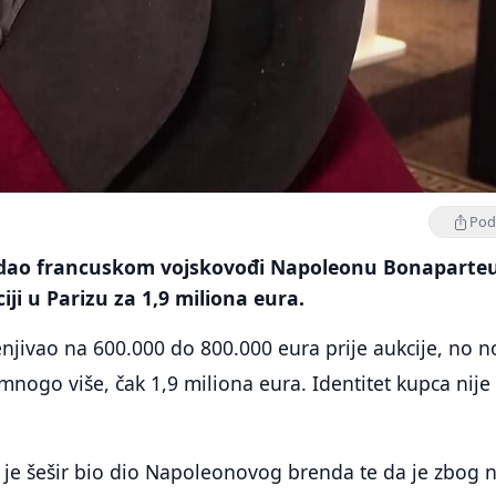
Podi
ipadao francuskom vojskovođi Napoleonu Bonaparte
iji u Parizu za 1,9 miliona eura.
jenjivao na 600.000 do 800.000 eura prije aukcije, no n
 mnogo više, čak 1,9 miliona eura. Identitet kupca nije
a je šešir bio dio Napoleonovog brenda te da je zbog 