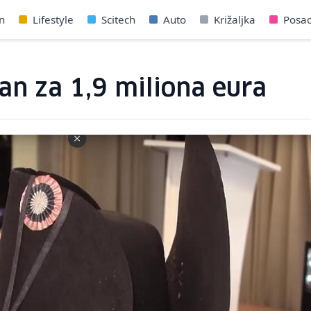
n
Lifestyle
Scitech
Auto
Križaljka
Posa
an za 1,9 miliona eura