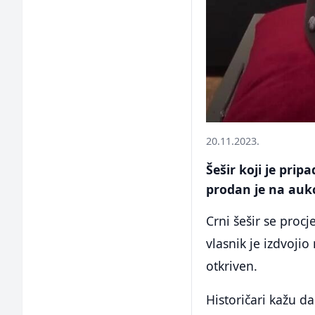
20.11.2023.
Šešir koji je pr
prodan je na aukc
Crni šešir se proc
vlasnik je izdvojio
otkriven.
Historičari kažu d