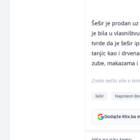
Šešir je prodan uz
je bila u vlasništv
tvrde da je šešir 
tanjir, kao i drve
zube, makazama i
Znate nešto više o temi 
šešir
Napoleon Bo
Dodajte Klix.ba 