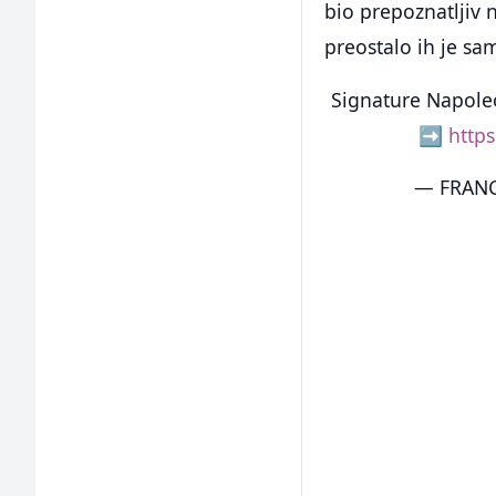
bio prepoznatljiv 
preostalo ih je sa
Signature Napoleo
➡️
http
— FRANC