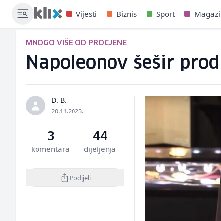
Vijesti
Biznis
Sport
Magazi
MNOGO VIŠE OD PROCJENE
Napoleonov šešir prod
D. B.
20.11.2023.
3
44
komentara
dijeljenja
Podijeli