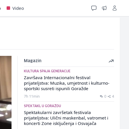
o
Video
Magazin
KULTURA SPAJA GENERACIJE
Završava Internacionalni festival
prijateljstva: Muzika, umjetnost i kulturno-
sportski susreti ispunili Goražde
7h 11min
0
4
SPEKTAKL U GORAŽDU
Spektakularni završetak festivala
prijateljstva: Ulični maskenbal, vatromet i
koncerti Zone isključenja i Osvajača