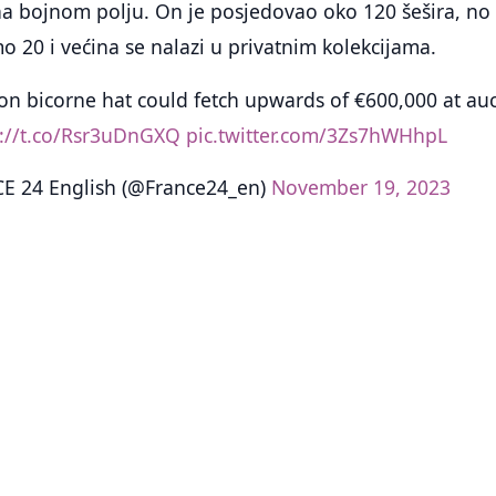
na bojnom polju. On je posjedovao oko 120 šešira, no
mo 20 i većina se nalazi u privatnim kolekcijama.
n bicorne hat could fetch upwards of €600,000 at auc
s://t.co/Rsr3uDnGXQ
pic.twitter.com/3Zs7hWHhpL
E 24 English (@France24_en)
November 19, 2023