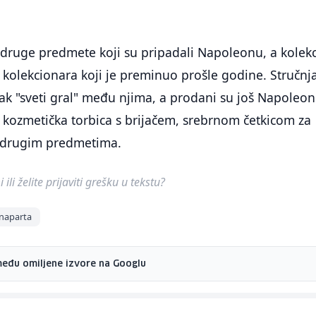
 druge predmete koji su pripadali Napoleonu, a kolekc
u kolekcionara koji je preminuo prošle godine. Stručnja
ipak "sveti gral" među njima, a prodani su još Napoleo
na kozmetička torbica s brijačem, srebrnom četkicom za
 drugim predmetima.
ili želite prijaviti grešku u tekstu?
naparta
među omiljene izvore na Googlu