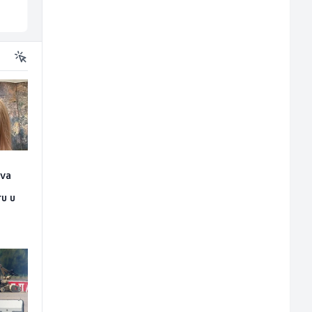
Sarajevo
Inostranstvo
ova
n
ru u