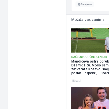
Više lokacija
Sarajevo
Možda vas zanima
NAČELNIK OPĆINE CENTAR
Mandićeva oštra poru
Džemidžiću: Molio sam
zatvarate Koševo, smije
poslati inspekciju Borc
18 sati