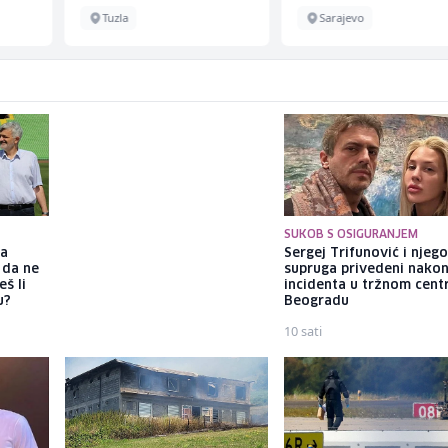
Tuzla
Sarajevo
SUKOB S OSIGURANJEM
ka
Britanski novinar izveo
Sergej Trifunović i njeg
 da ne
eksperiment u Sarajevu:
supruga privedeni nako
š li
Skinuo cipele i bos hodao
incidenta u tržnom cent
u?
Baščaršijom 30 minuta
Beogradu
9 sati
10 sati