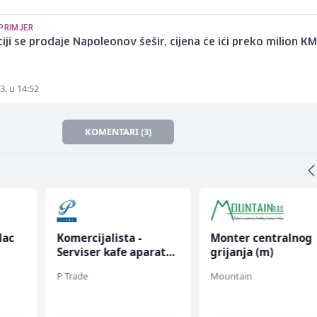
PRIMJER
iji se prodaje Napoleonov šešir, cijena će ići preko milion K
3. u 14:52
KOMENTARI (3)
lac
Komercijalista -
Monter centralnog
Serviser kafe aparata
grijanja (m)
(m/ž)
P Trade
Mountain