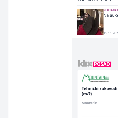
Više na istu temu
RIJEDAK 
Na aukc
19.11.202
Komercijalni
Tehnički rukovodi
službenik (m/ž)
(m/ž)
Euro-Asfalt
Mountain