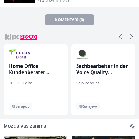
17.04.2026. u 13:33
KOMENTARI (3)
Home Office
Sachbearbeiter in der
Kundenberater
Voice Quality
(m/w/d) für ein
Management (m/w)
TELUS Digital
Servicepoint
renommiertes
Schuhunternehmen
Sarajevo
Sarajevo
Možda vas zanima