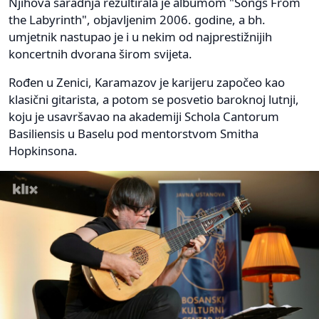
Njihova saradnja rezultirala je albumom "Songs From
the Labyrinth", objavljenim 2006. godine, a bh.
umjetnik nastupao je i u nekim od najprestižnijih
koncertnih dvorana širom svijeta.
Rođen u Zenici, Karamazov je karijeru započeo kao
klasični gitarista, a potom se posvetio baroknoj lutnji,
koju je usavršavao na akademiji Schola Cantorum
Basiliensis u Baselu pod mentorstvom Smitha
Hopkinsona.