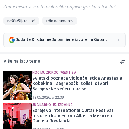
Znate nešto više o temi ili želite prijaviti grešku u tekstu?
Baščaršijske noći
Edin Karamazov
Dodajte Klix.ba među omiljene izvore na Googlu
Više na istu temu
NOĆ MUZIČKOG PRESTIŽA
Svjetski poznata violončelistica Anastasia
Kobekina i Zagrebački solisti otvorili
Sarajevske večeri muzike
18.05.2026. u 22:09
JUBILARNO 15. IZDANJE
Sarajevo International Guitar Festival
otvoren koncertom Alberta Mesirce i
Daniela Rowlanda