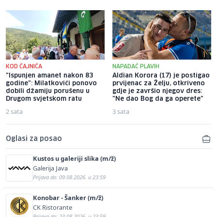
KOD ČAJNIČA
NAPADAČ PLAVIH
"Ispunjen amanet nakon 83
Aldian Korora (17) je postigao
godine": Milatkovići ponovo
prvijenac za Želju, otkriveno
dobili džamiju porušenu u
gdje je završio njegov dres:
Drugom svjetskom ratu
"Ne dao Bog da ga operete"
2 sata
3 sata
Oglasi za posao
Kustos u galeriji slika (m/ž)
Galerija Java
Prijava do: 09.08.2026. u 23:59
Konobar - Šanker (m/ž)
CK Ristorante
Prijava do: 23.08.2026. u 23:59