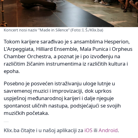
Koncert nosi naziv "Made in Silence" (Foto: I. Š./Klix.ba)
Tokom karijere sarađivao je s ansamblima Hesperion,
L'Arpeggiata, Hilliard Ensemble, Mala Punica i Orpheus
Chamber Orchestra, a poznat je i po izvođenju na
različitim žičanim instrumentima iz različitih kultura i
epoha.
Posebno je posvećen istraživanju uloge lutnje u
savremenoj muzici i improvizaciji, dok uprkos
uspješnoj međunarodnoj karijeri i dalje njeguje
spontanost uličnih nastupa, podsjećajući se svojih
muzičkih početaka.
Klix.ba čitajte i u našoj aplikaciji za
iOS
ili
Android
.