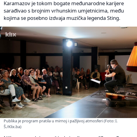
Karamazov je tokom bogate međunarodne karijere
sarađivao s brojnim vrhunskim umjetnicima, među
kojima se posebno izdvaja muzička legenda Sting.
Publika je program pratila u mirnoj i pažljivoj atmosferi (Foto: I.
Š./Klix.ba)