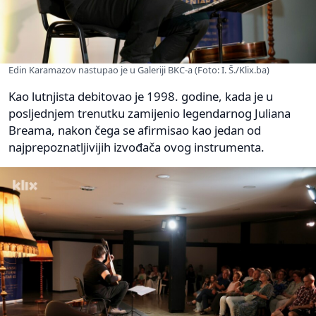
Edin Karamazov nastupao je u Galeriji BKC-a (Foto: I. Š./Klix.ba)
Kao lutnjista debitovao je 1998. godine, kada je u
posljednjem trenutku zamijenio legendarnog Juliana
Breama, nakon čega se afirmisao kao jedan od
najprepoznatljivijih izvođača ovog instrumenta.