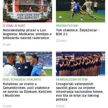
O ČEMU JE RIJEČ
PRVENSTVO BIH
Nesvakidašnji prizor u Los
Tok utakmice: Željezničar -
Angelesu: Muškarac snimljen u
BSK 2:1
billboardu nasred raskrsnice
23 sata
6 sati
DUEL SCHALKEA I ATALANTE
SKANDALOZAN SISTEM
Kolašinac se vratio u
Crnogorski vaterpolisti
Gelsenkirchen, uoči utakmice
spustili glavu za vrijeme
se susreo sa Džekom, Katićem
intoniranja nacionalne himne,
i Muslićem
evo šta se krije iza takvog
poteza
2 sata
4 sata