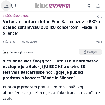
9
BAŠČARŠIJSKE NOĆI
Virtuoz na gitari i lutnji Edin Karamazov u BKC-u
očarao sarajevsku publiku koncertom "Made in
Silence"
Piše: L. R.
|
07.07.2026.
3
Podijeli
Poslušajte članak
Virtuoz na klasičnoj gitari i lutnji Edin Karamazov
nastupio je u Galeriji JU BKC KS u okviru 30.
festivala Baščaršijske noći, gdje je publici
predstavio koncert "Made in Silence".
Publika je program pratila u mirnoj i pažljivoj
atmosferi, sa sjedećih mjesta, fokusirana na izvođenje i
zvuk.